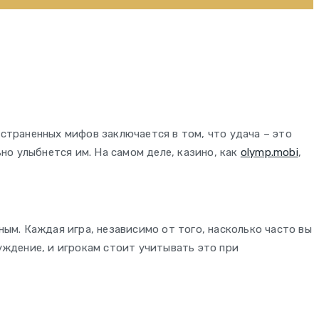
страненных мифов заключается в том, что удача – это
но улыбнется им. На самом деле, казино, как
olymp.mobi
,
ым. Каждая игра, независимо от того, насколько часто вы
луждение, и игрокам стоит учитывать это при