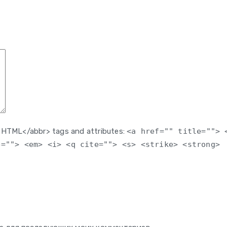
>HTML</abbr> tags and attributes:
<a href="" title=""> 
e=""> <em> <i> <q cite=""> <s> <strike> <strong>