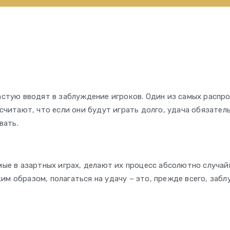
стую вводят в заблуждение игроков. Один из самых распро
читают, что если они будут играть долго, удача обязатель
вать.
е в азартных играх, делают их процесс абсолютно случайн
ким образом, полагаться на удачу – это, прежде всего, заб