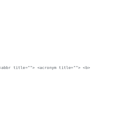
<abbr title=""> <acronym title=""> <b>