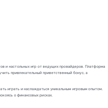
тов и настольных игр от ведущих провайдеров. Платформа
учить привлекательный приветственный бонус, а
ать играть и наслаждаться уникальным игровым опытом.
покоясь о финансовых рисках.