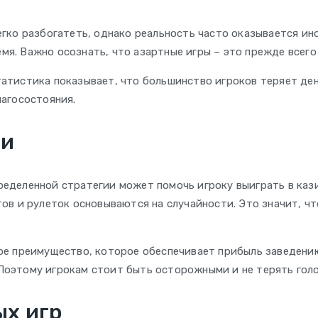
егко разбогатеть, однако реальность часто оказывается ин
ремя. Важно осознать, что азартные игры – это прежде всего
атистика показывает, что большинство игроков теряет ден
лагосостояния.
ии
еделенной стратегии может помочь игроку выиграть в кази
тов и рулеток основываются на случайности. Это значит, ч
ное преимущество, которое обеспечивает прибыль заведени
оэтому игрокам стоит быть осторожными и не терять голо
ых игр