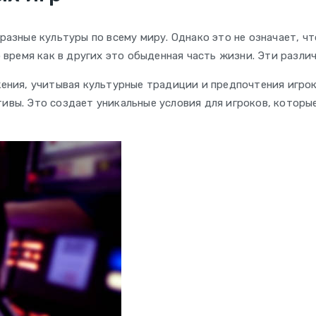
азные культуры по всему миру. Однако это не означает, ч
время как в других это обыденная часть жизни. Эти различ
ения, учитывая культурные традиции и предпочтения игрок
ативы. Это создает уникальные условия для игроков, котор