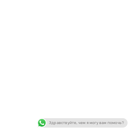
periyartigertrail.in 1
1
Planet Casino
1
Plinko
1
Post
191
pro-dom-mebel.ru 1500
1
ptmap.ru 1000
1
Public
1 2
59
Qbet Casino
Здравствуйте, чем я могу вам помочь?
1