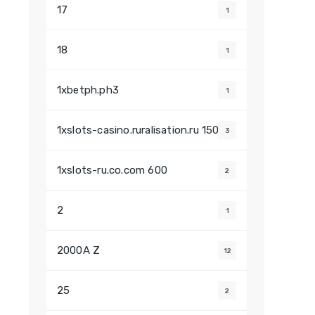
17
1
18
1
1xbetph.ph3
1
1xslots-casino.ruralisation.ru 1500
3
1xslots-ru.co.com 600
2
2
1
2000A Z
12
25
2