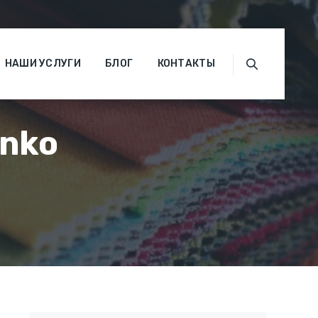
НАШИ УСЛУГИ
БЛОГ
КОНТАКТЫ
inko