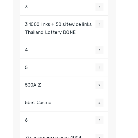
3
1
3 1000 links + 50 sitewide links
1
Thailand Lottery DONE
4
1
5
1
530A Z
2
5bet Casino
2
6
1
7kcasinojam.co.com 4004