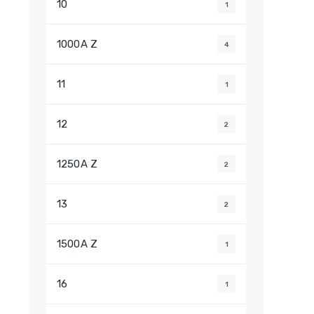
10
1
1000A Z
4
11
1
12
2
1250A Z
2
13
2
1500A Z
1
16
1