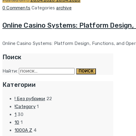
Posted on
28.04.2026
28.04.2026
0 Comments
Categories
archive
Online Casino Systems: Platform Design,
Online Casino Systems: Platform Design, Functions, and Operat
Поиск
Найти:
Категории
! Без рубрики
22
!Category
1
1
30
10
1
1000A Z
4