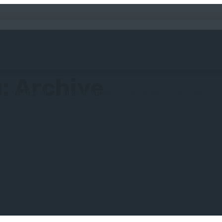
й:
Archive
ГЛАВНАЯ
О КОМПАНИИ
КАТАЛОГ
АКЦИИ