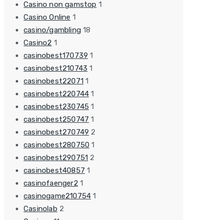
Casino non gamstop
1
Casino Online
1
casino/gambling
18
Casino2
1
casinobest170739
1
casinobest210743
1
casinobest22071
1
casinobest220744
1
casinobest230745
1
casinobest250747
1
casinobest270749
2
casinobest280750
1
casinobest290751
2
casinobest40857
1
casinofaenger2
1
casinogame210754
1
Casinolab
2