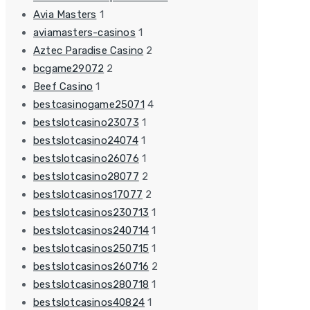
Avia Masters
1
aviamasters-casinos
1
Aztec Paradise Casino
2
bcgame29072
2
Beef Casino
1
bestcasinogame25071
4
bestslotcasino23073
1
bestslotcasino24074
1
bestslotcasino26076
1
bestslotcasino28077
2
bestslotcasinos17077
2
bestslotcasinos230713
1
bestslotcasinos240714
1
bestslotcasinos250715
1
bestslotcasinos260716
2
bestslotcasinos280718
1
bestslotcasinos40824
1