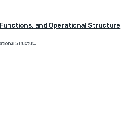
 Functions, and Operational Structure
ional Structur...