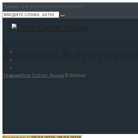
Привет, как мы можем вам помочь?
Архивы Категори
Главная
Onur Cotton Russia
Archive