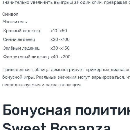
значительно увеличить выигрыш за один спин, превращая 
Символ
Множитель
Красный леденец
x10-x50
Синий леденец
x20-x100
Зелёный леденец
x30-x150
Фиолетовый леденец
x40-x200
Приведенная таблица демонстрирует примерные диапазон
бонусной игры. Реальные значения могут варьироваться, 
непредсказуемым и захватывающим.
Бонусная политик
Sweet Bonanza