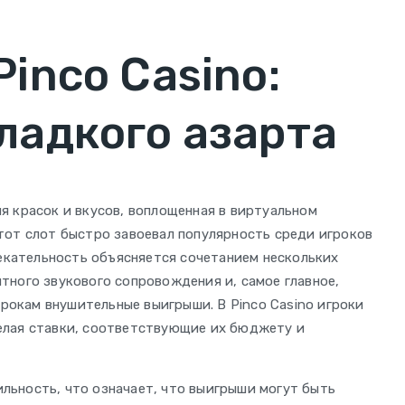
inco Casino:
ладкого азарта
я красок и вкусов, воплощенная в виртуальном
этот слот быстро завоевал популярность среди игроков
влекательность объясняется сочетанием нескольких
тного звукового сопровождения и, самое главное,
рокам внушительные выигрыши. В Pinco Casino игроки
делая ставки, соответствующие их бюджету и
льность, что означает, что выигрыши могут быть