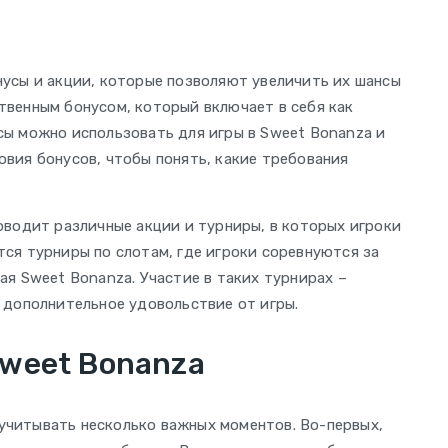
нусы и акции, которые позволяют увеличить их шансы
твенным бонусом, который включает в себя как
сы можно использовать для игры в Sweet Bonanza и
овия бонусов, чтобы понять, какие требования
роводит различные акции и турниры, в которых игроки
тся турниры по слотам, где игроки соревнуются за
ая Sweet Bonanza. Участие в таких турнирах –
ь дополнительное удовольствие от игры.
Sweet Bonanza
учитывать несколько важных моментов. Во-первых,