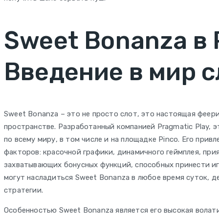
Sweet Bonanza в P
Введение в мир с
Sweet Bonanza – это не просто слот, это настоящая феери
пространстве. Разработанный компанией Pragmatic Play, 
по всему миру, в том числе и на площадке Pinco. Его при
факторов: красочной графики, динамичного геймплея, прия
захватывающих бонусных функций, способных принести иг
могут насладиться Sweet Bonanza в любое время суток, 
стратегии.
Особенностью Sweet Bonanza является его высокая волати