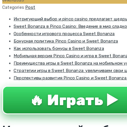
8
Июл
2026
Categories
Post
Интригующий выбор и pinco casino предлагает щедры
Sweet Bonanza в Pinco Casino: Введение в мир сладк
Особенности игрового процесса Sweet Bonanza
Бонусная политика Pinco Casino и Sweet Bonanza
Как использовать бонусы в Sweet Bonanza
Мобильная версия Pinco Casino и игра в Sweet Bonan
Преимущества игры в Sweet Bonanza на мобильном 
Стратегии игры в Sweet Bonanza: увеличиваем свои 
Перспективы развития Pinco Casino и Sweet Bonanza
🔥 Играть ▶️