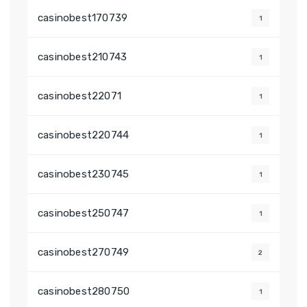
casinobest170739
1
casinobest210743
1
casinobest22071
1
casinobest220744
1
casinobest230745
1
casinobest250747
1
casinobest270749
2
casinobest280750
1