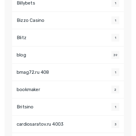
Billybets
1
Bizzo Casino
1
Blitz
1
blog
39
bmag72.ru 408
1
bookmaker
2
Britsino
1
cardiosaratov.ru 4003
3