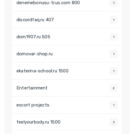
denemebonusu-tr.us.com 800
1
discordfaq.ru 407
1
dom1907.ru 505
1
domovar-shop.ru
1
ekaterina-school.ru 1500
1
Entertainment
2
escort projects
1
feelyourbody.ru 1500
3