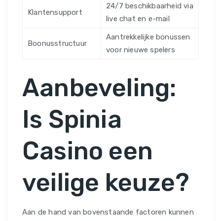
24/7 beschikbaarheid via
Klantensupport
live chat en e-mail
Aantrekkelijke bonussen
Boonusstructuur
voor nieuwe spelers
Aanbeveling:
Is Spinia
Casino een
veilige keuze?
Aan de hand van bovenstaande factoren kunnen