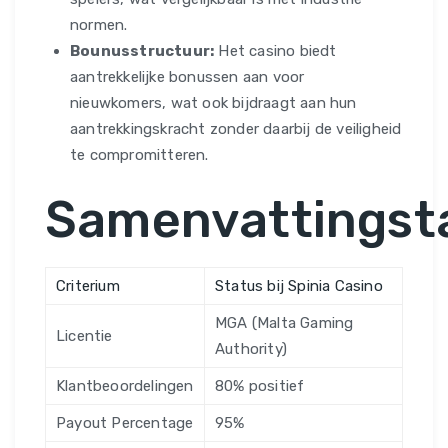
normen.
Bounusstructuur:
Het casino biedt
aantrekkelijke bonussen aan voor
nieuwkomers, wat ook bijdraagt aan hun
aantrekkingskracht zonder daarbij de veiligheid
te compromitteren.
Samenvattingst
Criterium
Status bij Spinia Casino
MGA (Malta Gaming
Licentie
Authority)
Klantbeoordelingen
80% positief
Payout Percentage
95%