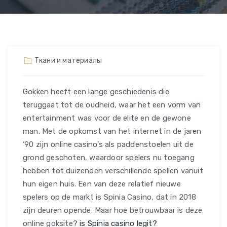
Ткани и материалы
Gokken heeft een lange geschiedenis die
teruggaat tot de oudheid, waar het een vorm van
entertainment was voor de elite en de gewone
man. Met de opkomst van het internet in de jaren
’90 zijn online casino’s als paddenstoelen uit de
grond geschoten, waardoor spelers nu toegang
hebben tot duizenden verschillende spellen vanuit
hun eigen huis. Een van deze relatief nieuwe
spelers op de markt is Spinia Casino, dat in 2018
zijn deuren opende. Maar hoe betrouwbaar is deze
online goksite?
is Spinia casino legit?