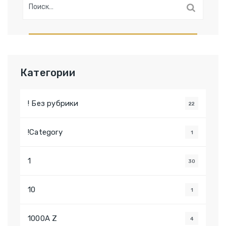
Найти:
Категории
! Без рубрики
22
!Category
1
1
30
10
1
1000A Z
4