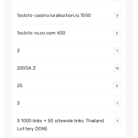
1xslots-casino.ruralisation.ru 1500
3
1xslots-ru.co.com 600
2
2
1
2000A Z
12
25
2
3
1
3 1000 links + 50 sitewide links Thailand
1
Lottery DONE