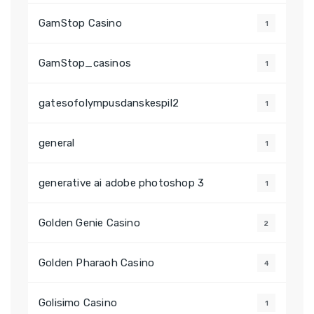
GamStop Casino
1
GamStop_casinos
1
gatesofolympusdanskespil2
1
general
1
generative ai adobe photoshop 3
1
Golden Genie Casino
2
Golden Pharaoh Casino
4
Golisimo Casino
1