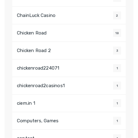
ChainLuck Casino
2
Chicken Road
18
Chicken Road 2
3
chickenroad224071
1
chickenroad2casinos1
1
ciem.in 1
1
Computers, Games
1