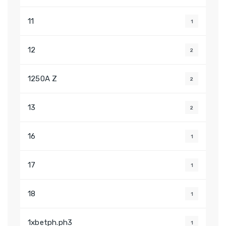
11
1
12
2
1250A Z
2
13
2
16
1
17
1
18
1
1xbetph.ph3
1