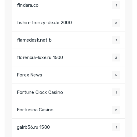
findara.co
1
fishin-frenzy-de.de 2000
2
flamedesk.net b
1
florencia-luxe.ru 1500
2
Forex News
5
Fortune Clock Casino
1
Fortunica Casino
2
gairb56.ru 1500
1