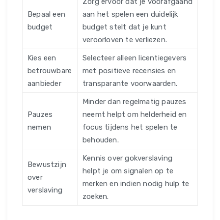
Zorg ervoor dat je voorafgaand
Bepaal een
aan het spelen een duidelijk
budget
budget stelt dat je kunt
veroorloven te verliezen.
Kies een
Selecteer alleen licentiegevers
betrouwbare
met positieve recensies en
aanbieder
transparante voorwaarden.
Minder dan regelmatig pauzes
Pauzes
neemt helpt om helderheid en
nemen
focus tijdens het spelen te
behouden.
Kennis over gokverslaving
Bewustzijn
helpt je om signalen op te
over
merken en indien nodig hulp te
verslaving
zoeken.