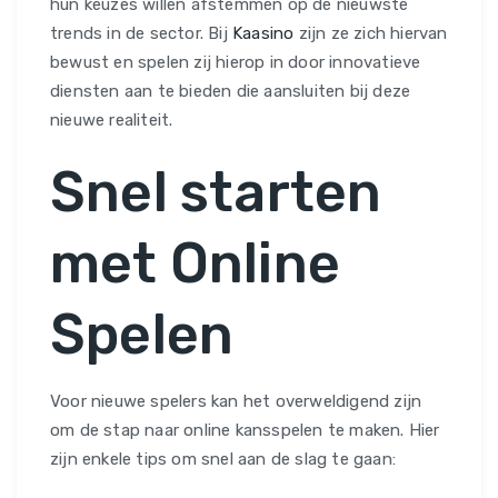
hun keuzes willen afstemmen op de nieuwste
trends in de sector. Bij
Kaasino
zijn ze zich hiervan
bewust en spelen zij hierop in door innovatieve
diensten aan te bieden die aansluiten bij deze
nieuwe realiteit.
Snel starten
met Online
Spelen
Voor nieuwe spelers kan het overweldigend zijn
om de stap naar online kansspelen te maken. Hier
zijn enkele tips om snel aan de slag te gaan: