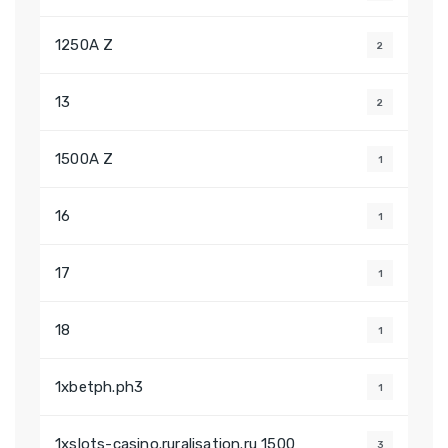
1250A Z
2
13
2
1500A Z
1
16
1
17
1
18
1
1xbetph.ph3
1
1xslots-casino.ruralisation.ru 1500
3