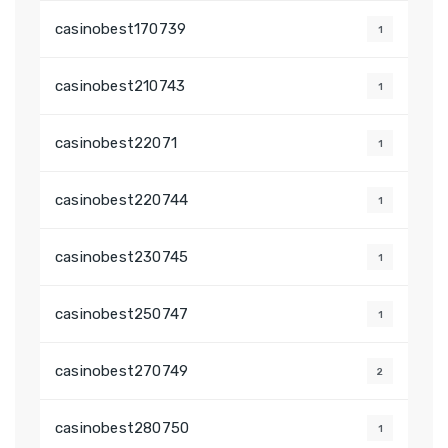
casinobest170739
1
casinobest210743
1
casinobest22071
1
casinobest220744
1
casinobest230745
1
casinobest250747
1
casinobest270749
2
casinobest280750
1