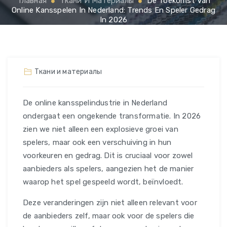
Главная
Ткани И Материалы
De Toekomst Van
Online Kansspelen In Nederland: Trends En Speler Gedrag
In 2026
Ткани и материалы
De online kansspelindustrie in Nederland
ondergaat een ongekende transformatie. In 2026
zien we niet alleen een explosieve groei van
spelers, maar ook een verschuiving in hun
voorkeuren en gedrag. Dit is cruciaal voor zowel
aanbieders als spelers, aangezien het de manier
waarop het spel gespeeld wordt, beïnvloedt.
Deze veranderingen zijn niet alleen relevant voor
de aanbieders zelf, maar ook voor de spelers die