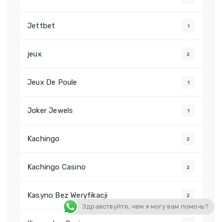
Jettbet
1
jeux
2
Jeux De Poule
1
Joker Jewels
1
Kachingo
2
Kachingo Casino
2
Kasyno Bez Weryfikacji
2
Здравствуйте, чем я могу вам помочь?