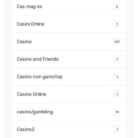
Cas mag es
2
Casini Online
1
Casino
129
Casino and Friends
1
Casino non gamstop
1
Casino Online
1
casino/gambling
18
Casino2
1