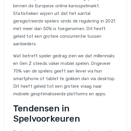
binnen de Europese online kansspelmarkt.
Statistieken wijzen uit dat het aantal
geregistreerde spelers sinds de regulering in 2021
met meer dan 50% is toegenomen. Dit heeft
geleid tot een grotere concurrentie tussen
aanbieders.
Wat betreft speler gedrag zien we dat millennials
en Gen Z steeds vaker mobiel spelen. Ongeveer
70% van de spelers geeft aan liever via hun
smartphone of tablet te gokken dan via desktop.
Dit heeft geleid tot een grotere vraag naar
mobiele geoptimaliseerde platforms en apps.
Tendensen in
Spelvoorkeuren