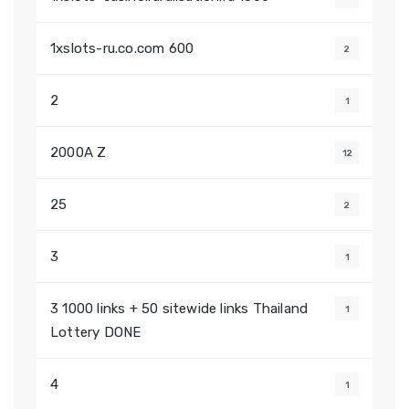
1xslots-ru.co.com 600
2
2
1
2000A Z
12
25
2
3
1
3 1000 links + 50 sitewide links Thailand
1
Lottery DONE
4
1