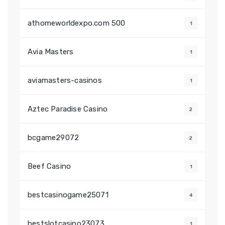
athomeworldexpo.com 500
1
Avia Masters
1
aviamasters-casinos
1
Aztec Paradise Casino
2
bcgame29072
2
Beef Casino
1
bestcasinogame25071
4
bestslotcasino23073
1