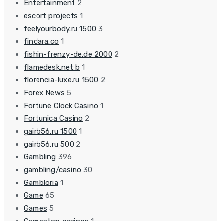
Entertainment
2
escort projects
1
feelyourbody.ru 1500
3
findara.co
1
fishin-frenzy-de.de 2000
2
flamedesk.net b
1
florencia-luxe.ru 1500
2
Forex News
5
Fortune Clock Casino
1
Fortunica Casino
2
gairb56.ru 1500
1
gairb56.ru 500
2
Gambling
396
gambling/casino
30
Gambloria
1
Game
65
Games
5
Gamestop casinos
1