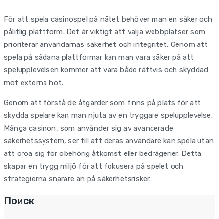
För att spela casinospel på nätet behöver man en säker och
pålitlig plattform. Det är viktigt att välja webbplatser som
prioriterar användarnas säkerhet och integritet. Genom att
spela på sådana plattformar kan man vara säker på att
spelupplevelsen kommer att vara både rättvis och skyddad
mot externa hot.
Genom att förstå de åtgärder som finns på plats för att
skydda spelare kan man njuta av en tryggare spelupplevelse.
Många casinon, som använder sig av avancerade
säkerhetssystem, ser till att deras användare kan spela utan
att oroa sig för obehörig åtkomst eller bedrägerier. Detta
skapar en trygg miljö för att fokusera på spelet och
strategierna snarare än på säkerhetsrisker.
Поиск