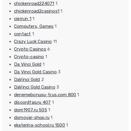
chickenroad224071
1
chickenroad2casinos1
1
ciem.in 1
1
Computers, Games
1
contact
1
Crazy Luck Casino
11
Crypto Casinos
6
Crypto-casino
1
Da Vinci Gold
1
Da Vinci Gold Casino
3
DaVinci Gold
2
DaVinci Gold Casino
3
denemebonusu-tr.us.com 800
1
discordfaq.ru 407
1
dom1907.ru 505
1
domovar-shop.ru
1
ekaterina-school.ru 1500
1