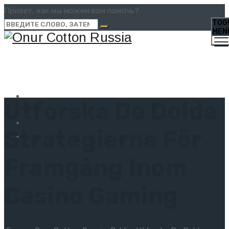
Привет, как мы можем вам помочь?
TOG
MEN
Utforska De Dolda
Strategierna För
Framgång Inom
Casino Gaming