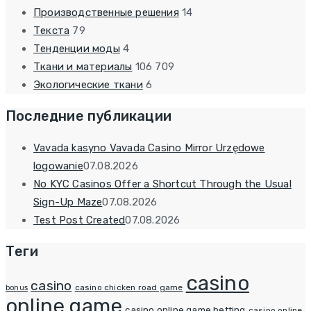
Производственные решения
14
Текста
79
Тенденции моды
4
Ткани и материалы
106 709
Экологические ткани
6
Последние публикации
Vavada kasyno Vavada Casino Mirror Urzędowe
logowanie
07.08.2026
No KYC Casinos Offer a Shortcut Through the Usual
Sign-Up Maze
07.08.2026
Test Post Created
07.08.2026
Теги
casino
casino
casino chicken road game
bonus
online game
casino online game betting
casino online