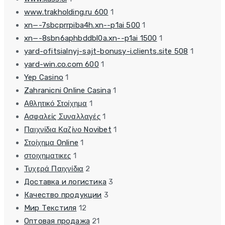
www.trakholding.ru 600
1
xn—-7sbcprrpiba4h.xn--p1ai 500
1
xn—-8sbn6aphbddbl0a.xn--p1ai 1500
1
yard-ofitsialnyj-sajt-bonusy-i.clients.site 508
1
yard-win.co.com 600
1
Yep Casino
1
Zahranicni Online Casina
1
Αθλητικό Στοίχημα
1
Ασφαλείς Συναλλαγές
1
Παιχνίδια Καζίνο Novibet
1
Στοίχημα Online
1
στοιχηματικες
1
Τυχερά Παιχνίδια
2
Доставка и логистика
3
Качество продукции
3
Мир Текстиля
12
Оптовая продажа
21