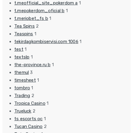
t.meofficial_site_pokerdom a
1
t.mepokerdom_oficial b
1
t.meriobet_fs b
1
Tea Spins
2
Teaspins
1
tekirdagkombiservisi.com 1006
1
test
1
textslp
1
the-province.ru b
1
themul
3
timesheet
1
tombro
1
Trading
2
Tropica Casino
1
Trueluck
2
ts escorts oc
1
Tucan Casino
2