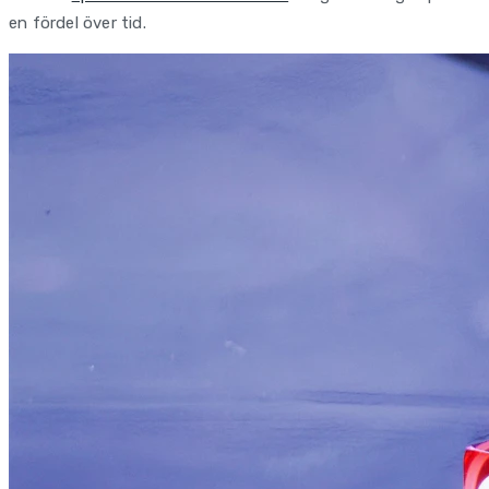
en fördel över tid.