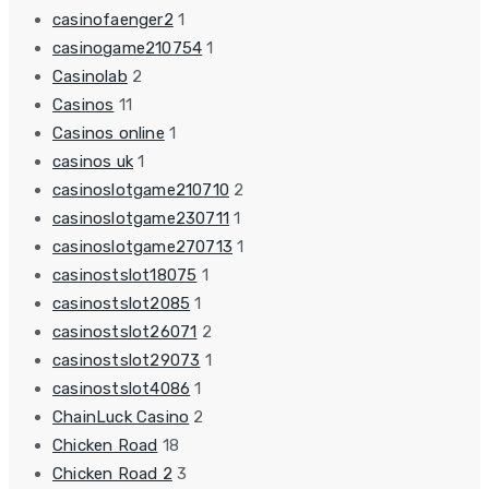
casinofaenger2
1
casinogame210754
1
Casinolab
2
Casinos
11
Casinos online
1
casinos uk
1
casinoslotgame210710
2
casinoslotgame230711
1
casinoslotgame270713
1
casinostslot18075
1
casinostslot2085
1
casinostslot26071
2
casinostslot29073
1
casinostslot4086
1
ChainLuck Casino
2
Chicken Road
18
Chicken Road 2
3