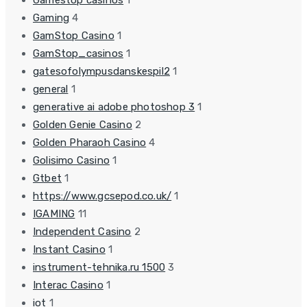
Gaming
4
GamStop Casino
1
GamStop_casinos
1
gatesofolympusdanskespil2
1
general
1
generative ai adobe photoshop 3
1
Golden Genie Casino
2
Golden Pharaoh Casino
4
Golisimo Casino
1
Gtbet
1
https://www.gcsepod.co.uk/
1
IGAMING
11
Independent Casino
2
Instant Casino
1
instrument-tehnika.ru 1500
3
Interac Casino
1
iot
1