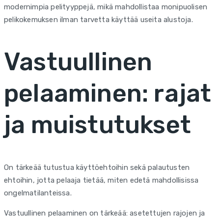
modernimpia pelityyppejä, mikä mahdollistaa monipuolisen
pelikokemuksen ilman tarvetta käyttää useita alustoja.
Vastuullinen
pelaaminen: rajat
ja muistutukset
On tärkeää tutustua käyttöehtoihin sekä palautusten
ehtoihin, jotta pelaaja tietää, miten edetä mahdollisissa
ongelmatilanteissa.
Vastuullinen pelaaminen on tärkeää: asetettujen rajojen ja