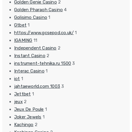
Golden Genie Casino
2
Golden Pharaoh Casino
4
Golisimo Casino
1
Gtbet
1
https://www.gcsepod.co.uk/
1
IGAMING
11
Independent Casino
2
Instant Casino
2
instrument-tehnika.ru 1500
3
Interac Casino
1
iot
1
jahtaeworld.com 1003
3
Jettbet
1
jeux
2
Jeux De Poule
1
Joker Jewels
1
Kachingo
2