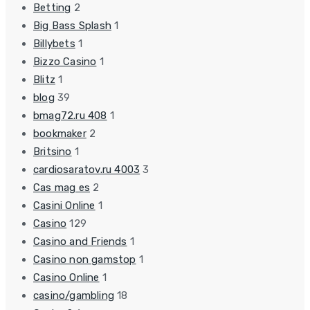
Betting
2
Big Bass Splash
1
Billybets
1
Bizzo Casino
1
Blitz
1
blog
39
bmag72.ru 408
1
bookmaker
2
Britsino
1
cardiosaratov.ru 4003
3
Cas mag es
2
Casini Online
1
Casino
129
Casino and Friends
1
Casino non gamstop
1
Casino Online
1
casino/gambling
18