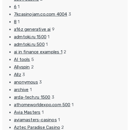
6
1
7kcasinojam.co.com 4004
3
8
1
a16z generative ai
9
admtoki.ru 1500
1
admtoki.ru 500
1
ai in finance examples 1
2
AI tools
5
Allyspin
2
Allz
3
anonymous
3
archive
1
arda-tech.ru 1500
3
athomeworldexpo.com 500
1
Avia Masters
1
aviamasters-casinos
1
Aztec Paradise Casino
2