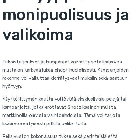
monipuolisuus ja
valikoima
Erikoistarjoukset ja kampanjat voivat tarjota lisäarvoa,
mutta on tärkeää lukea ehdot huolellisesti. Kampanjoiden
rakenne voi vaikuttaa kierrätysvaatimuksiin sekä saatuun
hyötyyn.
Käyttöliittymän kautta voi löytää eksklusiivisia pelejä tai
kampanjoita, jotka erottavat Shotz kasinon muista
markkinoilla olevista vaihtoehdoista. Tämä voi tarjota
lisäarvoa erityisesti pitkillä pelikertoilla.
Pelisivuston kokonaisuus tukee sekä perinteisiä että