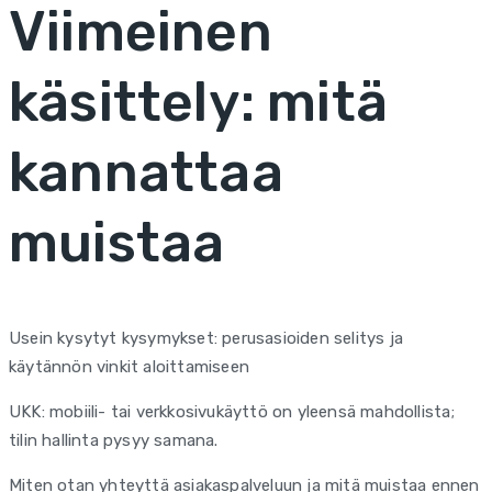
Viimeinen
käsittely: mitä
kannattaa
muistaa
Usein kysytyt kysymykset: perusasioiden selitys ja
käytännön vinkit aloittamiseen
UKK: mobiili- tai verkkosivukäyttö on yleensä mahdollista;
tilin hallinta pysyy samana.
Miten otan yhteyttä asiakaspalveluun ja mitä muistaa ennen