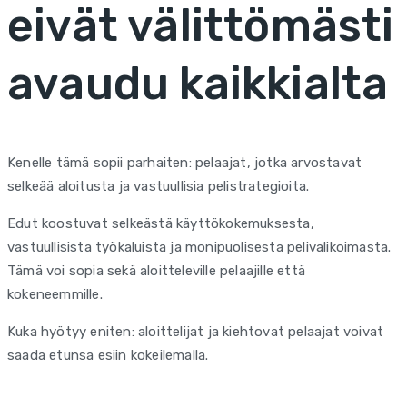
eivät välittömästi
avaudu kaikkialta
Kenelle tämä sopii parhaiten: pelaajat, jotka arvostavat
selkeää aloitusta ja vastuullisia pelistrategioita.
Edut koostuvat selkeästä käyttökokemuksesta,
vastuullisista työkaluista ja monipuolisesta pelivalikoimasta.
Tämä voi sopia sekä aloitteleville pelaajille että
kokeneemmille.
Kuka hyötyy eniten: aloittelijat ja kiehtovat pelaajat voivat
saada etunsa esiin kokeilemalla.