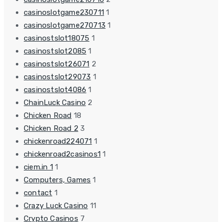
casinoslotgame230711
1
casinoslotgame270713
1
casinostslot18075
1
casinostslot2085
1
casinostslot26071
2
casinostslot29073
1
casinostslot4086
1
ChainLuck Casino
2
Chicken Road
18
Chicken Road 2
3
chickenroad224071
1
chickenroad2casinos1
1
ciem.in 1
1
Computers, Games
1
contact
1
Crazy Luck Casino
11
Crypto Casinos
7