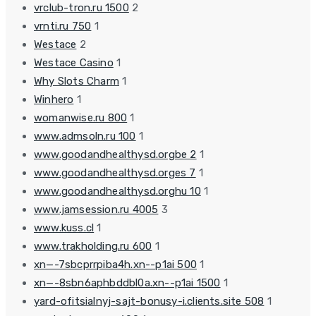
vrclub-tron.ru 1500
2
vrnti.ru 750
1
Westace
2
Westace Casino
1
Why Slots Charm
1
Winhero
1
womanwise.ru 800
1
www.admsoln.ru 100
1
www.goodandhealthysd.orgbe 2
1
www.goodandhealthysd.orges 7
1
www.goodandhealthysd.orghu 10
1
www.jamsession.ru 4005
3
www.kuss.cl
1
www.trakholding.ru 600
1
xn—-7sbcprrpiba4h.xn--p1ai 500
1
xn—-8sbn6aphbddbl0a.xn--p1ai 1500
1
yard-ofitsialnyj-sajt-bonusy-i.clients.site 508
1