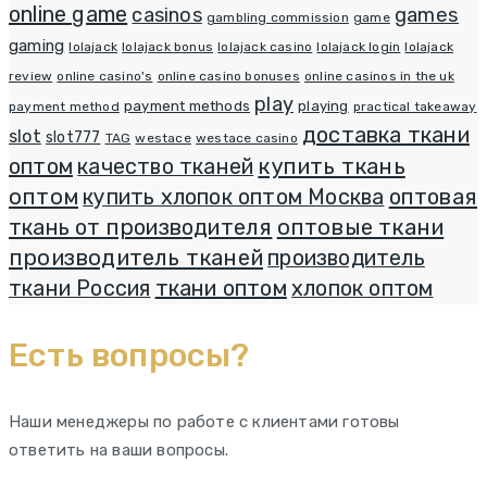
online game
casinos
games
gambling commission
game
gaming
lolajack
lolajack bonus
lolajack casino
lolajack login
lolajack
review
online casino's
online casino bonuses
online casinos in the uk
play
payment methods
playing
payment method
practical takeaway
доставка ткани
slot
slot777
TAG
westace
westace casino
оптом
купить ткань
качество тканей
оптом
оптовая
купить хлопок оптом Москва
ткань от производителя
оптовые ткани
производитель тканей
производитель
ткани оптом
ткани Россия
хлопок оптом
Есть вопросы?
Наши менеджеры по работе с клиентами готовы
ответить на ваши вопросы.