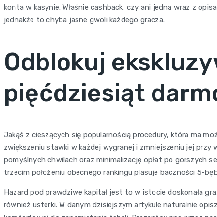
konta w kasynie. Właśnie cashback, czy ani jedna wraz z op
jednakże to chyba jasne gwoli każdego gracza.
Odblokuj ekskluzy
pięćdziesiąt dar
Jakąś z cieszących się popularnością procedury, która ma mo
zwiększeniu stawki w każdej wygranej i zmniejszeniu jej przy
pomyślnych chwilach oraz minimalizację opłat po gorszych se
trzecim położeniu obecnego rankingu plasuje baczności 5-bęb
Hazard pod prawdziwe kapitał jest to w istocie doskonała gra
również usterki. W danym dzisiejszym artykule naturalnie opis