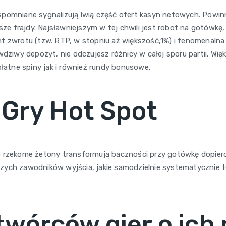
wspomniane sygnalizują lwią część ofert kasyn netowych. Powinn
e frajdy. Najsławniejszym w tej chwili jest robot na gotówkę, 
zwrotu (tzw. RTP, w stopniu aż większość,1%) i fenomenalna o
dziwy depozyt, nie odczujesz różnicy w całej sporu partii. Wi
łatne spiny jak i również rundy bonusowe.
 Gry Hot Spot
o rzekome żetony transformują baczności przy gotówkę dopie
szych zawodników wyjścia, jakie samodzielnie systematycznie t
wórców gier o ich 