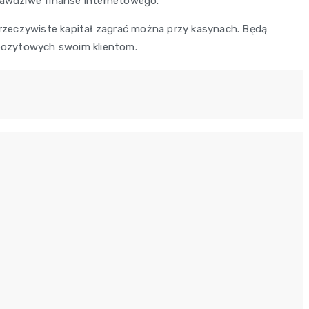
rawdziwe finanse internetowego.
rzeczywiste kapitał zagrać można przy kasynach. Będą
depozytowych swoim klientom.