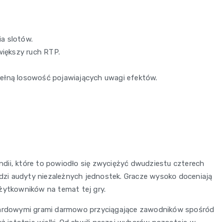
ia slotów.
większy ruch RTP.
ełną losowość pojawiających uwagi efektów.
ndii, które to powiodło się zwyciężyć dwudziestu czterech
dzi audyty niezależnych jednostek. Gracze wysoko doceniają
użytkowników na temat tej gry.
ardowymi grami darmowo przyciągające zawodników spośród