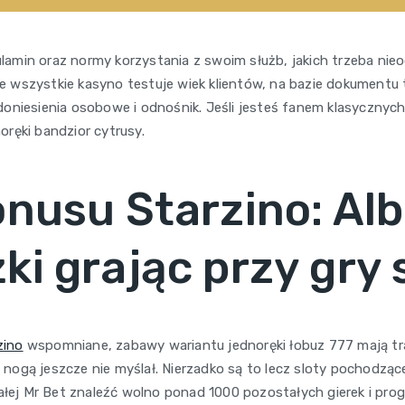
ulamin oraz normy korzystania z swoim służb, jakich trzeba ni
e wszystkie kasyno testuje wiek klientów, na bazie dokumentu 
 doniesienia osobowe i odnośnik.
Jeśli jesteś fanem klasycznyc
ręki bandzior cytrusy.
nusu Starzino: Alb
ki grając przy gry
zino
wspomniane, zabawy wariantu jednoręki łobuz 777 mają t
ą nogą jeszcze nie myślał. Nierzadko są to lecz sloty pochod
ałej Mr Bet znaleźć wolno ponad 1000 pozostałych gierek i p