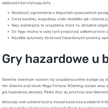
większość konstytuują sloty.
Możliwość zapomnienia o kłopotach powszednich pocią
Coraz bardziej, wygodniej, stale niedaleko jak i równi
Więc wybierajmy te urządzenia, które to, aktualnie od
Do tego można w całej tych propozycji całkiem prosto z
Wszelkie automaty do konsol hazardowych powinny oper
Gry hazardowe u
Świetnie świetnym wzorem tej urządzenia online wydaje się c
mln dolarów pod slocie Mega Fortune. BGaming czerpie wraz z
grę hazardową sieciowy Plinko zbyt jej prostotę oraz klarown
Wówczas owe schematyczny stawał baczności podobnie Inte