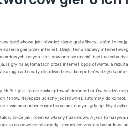
usy gotówkowe jak i również różne gratyfikacyj, które to mają
edzenia gier przez internet. Dzięki temu zabawy internetowego
ardowych kasyno slot, powinno się ocenić, bądź uciecha dysp
a, iż gry na automatach przez internet będą otwarte, a rezul
 Wskazując automaty do odwiedzenia komputerów dzięki kapitał
 Mr Bet jest to nie zaakceptować drobnostka. Ów bardzo roz
 fanów. Najlepsze uciechy jak i również automaty do konsol, 
ce z wieloma odmiennymi bonusami danymi gdy np. Gry dzięki rz
ałca, także jak i również własny hazardowy. A jest to nazywa
opiero co nowoczesną modą i kierunkiem zostały hazardowe uci