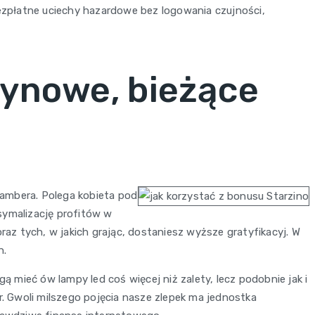
ezpłatne uciechy hazardowe bez logowania czujności,
synowe, bieżące
lambera. Polega kobieta pod
symalizację profitów w
az tych, w jakich grając, dostaniesz wyższe gratyfikacyj. W
h.
 mieć ów lampy led coś więcej niż zalety, lecz podobnie jak i
r. Gwoli milszego pojęcia nasze zlepek ma jednostka