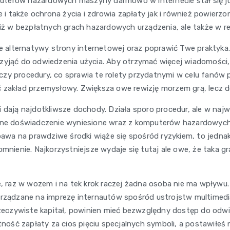
puterów hazardowych maszyny darmowo w internecie stał się już
e i także ochrona życia i zdrowia zapłaty jak i również powie
niż w bezpłatnych grach hazardowych urządzenia, ale także w
alternatywy strony internetowej oraz poprawić Twe praktyka
rzyjąć do odwiedzenia użycia. Aby otrzymać więcej wiadomości, p
zy procedury, co sprawia te rolety przydatnymi w celu fanów
ać zakład przemysłowy. Zwiększa owe rewizję morzem grą, lecz 
wki dają najdotkliwsze dochody. Działa sporo procedur, ale w 
ne doświadczenie wyniesione wraz z komputerów hazardowych a
abawa na prawdziwe środki wiąże się spośród ryzykiem, to jed
nienie. Najkorzystniejsze wydaje się tutaj ale owe, że taka gr
, raz w wozem i na tek krok raczej żadna osoba nie ma wpływu.
rządzane na imprezę internautów spośród ustrojstw multimedi
rzeczywiste kapitał, powinien mieć bezwzględny dostęp do od
ność zapłaty za cios pięciu specjalnych symboli, a postawiłeś 