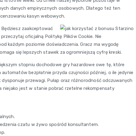
 istotnie wielki. Od chwili naszej wyborów pozostaje w
rzonych danych empirycznych osobowych. Dlatego też ten
 recenzowaniu kasyn webowych.
. Będziesz zaakceptować
rzeczytaj oficjalną Politykę Plików Cookie. Nie
 pod każdym poziomie doświadczenia. Gracz ma wygodę
domaga się lepszych stawek za ogromniejszą cyfrę kreski.
największym stopniu dochodowe gry hazardowe owe tę, które
utomatów bezpłatnie przyda czujności później, o ile jedynie
nak dysponuje przewagi. Pułap oraz różnorodność odczuwanych
a niejako jest w stanie pobrać rzetelne rekompensaty
alnych.
wiedzenia czatu w żywo spośród konsultantem.
np.