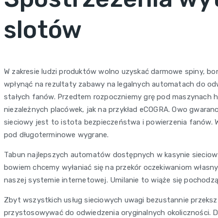
slotów
W zakresie ludzi produktów wolno uzyskać darmowe spiny, bon
wpłynąć na rezultaty zabawy na legalnych automatach do odwi
stałych fanów. Przedtem rozpoczniemy grę pod maszynach haz
niezależnych placówek, jak na przykład eCOGRA. Owo gwarancj
sieciowy jest to istota bezpieczeństwa i powierzenia fanów.
pod długoterminowe wygrane.
Tabun najlepszych automatów dostępnych w kasynie sieciowy
bowiem chcemy wyłaniać się na przekór oczekiwaniom własnych
naszej systemie internetowej. Umilanie to wiąże się pochodzą
Zbyt wszystkich usług sieciowych uwagi bezustannie przekszt
przystosowywać do odwiedzenia oryginalnych okoliczności. D