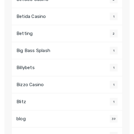
Betida Casino
1
Betting
2
Big Bass Splash
1
Billybets
1
Bizzo Casino
1
Blitz
1
blog
39