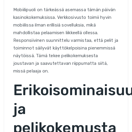
Mobiilipuoli on tärkeässä asemassa tämän päivän
kasinokokemuksissa. Verkkosivusto toimii hyvin
mobiilissa ilman erillisiä sovelluksia, mikä
mahdollistaa pelaamisen liikkeellä ollessa.
Responsiivinen suunnittelu varmistaa, että pelit ja
toiminnot säilyvät käyttökelpoisina pienemmissä
näytöissä. Tämä tekee pelikokemuksesta
joustavan ja saavutettavan riippumatta siitä,
missä pelaaja on.
Erikoisominaisu
ja
pelikokemusta