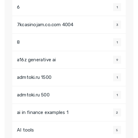
6
1
7kcasinojam.co.com 4004
3
8
1
a16z generative ai
9
admtoki.ru 1500
1
admtoki.ru 500
1
ai in finance examples 1
2
AI tools
5