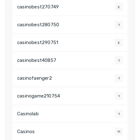
casinobest270749
2
casinobest280750
1
casinobest290751
2
casinobest40857
1
casinofaenger2
1
casinogame210754
1
Casinolab
1
Casinos
11