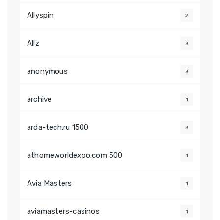
Allyspin
2
Allz
3
anonymous
3
archive
1
arda-tech.ru 1500
3
athomeworldexpo.com 500
1
Avia Masters
1
aviamasters-casinos
1