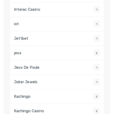
Interac Casino
1
iot
1
Jettbet
1
jeux
2
Jeux De Poule
1
Joker Jewels
1
Kachingo
2
Kachingo Casino
2