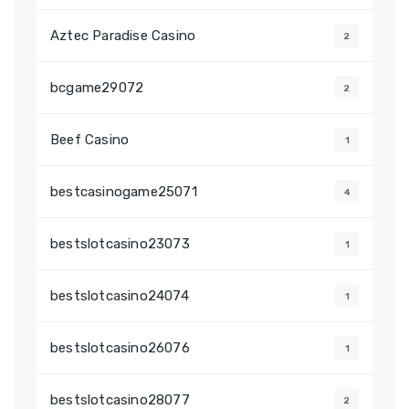
Aztec Paradise Casino
2
bcgame29072
2
Beef Casino
1
bestcasinogame25071
4
bestslotcasino23073
1
bestslotcasino24074
1
bestslotcasino26076
1
bestslotcasino28077
2