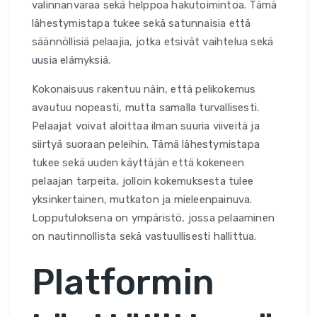
valinnanvaraa sekä helppoa hakutoimintoa. Tämä
lähestymistapa tukee sekä satunnaisia että
säännöllisiä pelaajia, jotka etsivät vaihtelua sekä
uusia elämyksiä.
Kokonaisuus rakentuu näin, että pelikokemus
avautuu nopeasti, mutta samalla turvallisesti.
Pelaajat voivat aloittaa ilman suuria viiveitä ja
siirtyä suoraan peleihin. Tämä lähestymistapa
tukee sekä uuden käyttäjän että kokeneen
pelaajan tarpeita, jolloin kokemuksesta tulee
yksinkertainen, mutkaton ja mieleenpainuva.
Lopputuloksena on ympäristö, jossa pelaaminen
on nautinnollista sekä vastuullisesti hallittua.
Platformin