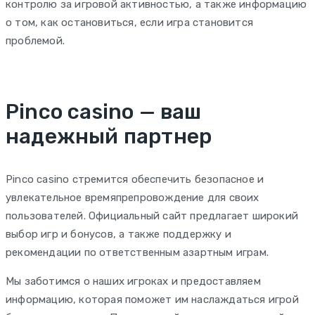
контролю за игровой активностью, а также информацию
о том, как остановиться, если игра становится
проблемой.
Pinco casino — ваш
надежный партнер
Pinco casino стремится обеспечить безопасное и
увлекательное времяпрепровождение для своих
пользователей. Официальный сайт предлагает широкий
выбор игр и бонусов, а также поддержку и
рекомендации по ответственным азартным играм.
Мы заботимся о наших игроках и предоставляем
информацию, которая поможет им наслаждаться игрой