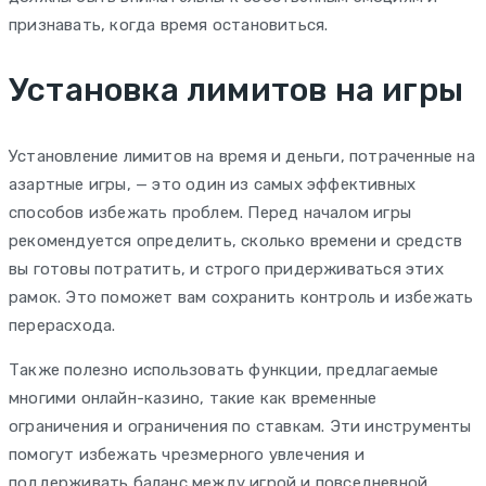
признавать, когда время остановиться.
Установка лимитов на игры
Установление лимитов на время и деньги, потраченные на
азартные игры, — это один из самых эффективных
способов избежать проблем. Перед началом игры
рекомендуется определить, сколько времени и средств
вы готовы потратить, и строго придерживаться этих
рамок. Это поможет вам сохранить контроль и избежать
перерасхода.
Также полезно использовать функции, предлагаемые
многими онлайн-казино, такие как временные
ограничения и ограничения по ставкам. Эти инструменты
помогут избежать чрезмерного увлечения и
поддерживать баланс между игрой и повседневной