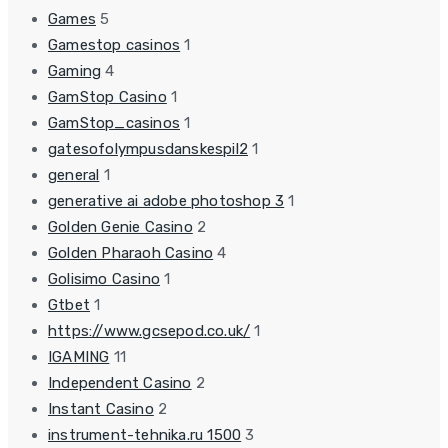
Games
5
Gamestop casinos
1
Gaming
4
GamStop Casino
1
GamStop_casinos
1
gatesofolympusdanskespil2
1
general
1
generative ai adobe photoshop 3
1
Golden Genie Casino
2
Golden Pharaoh Casino
4
Golisimo Casino
1
Gtbet
1
https://www.gcsepod.co.uk/
1
IGAMING
11
Independent Casino
2
Instant Casino
2
instrument-tehnika.ru 1500
3