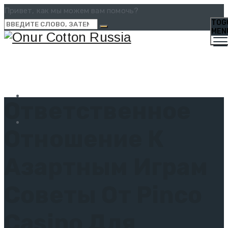
Привет, как мы можем вам помочь?
TOG
MEN
Ответственное
Отношение К
Азартным Играм
Советы От Pinco
Casino Для