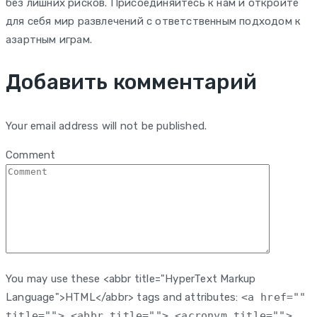
без лишних рисков. Присоединяйтесь к нам и откройте
для себя мир развлечений с ответственным подходом к
азартным играм.
Добавить комментарий
Your email address will not be published.
Comment
You may use these <abbr title="HyperText Markup
Language">HTML</abbr> tags and attributes:
<a href=""
title=""> <abbr title=""> <acronym title="">