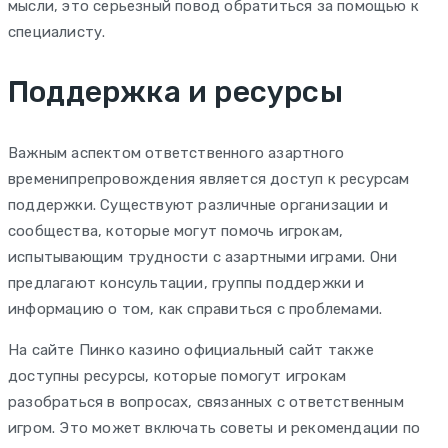
мысли, это серьезный повод обратиться за помощью к
специалисту.
Поддержка и ресурсы
Важным аспектом ответственного азартного
временипрепровождения является доступ к ресурсам
поддержки. Существуют различные организации и
сообщества, которые могут помочь игрокам,
испытывающим трудности с азартными играми. Они
предлагают консультации, группы поддержки и
информацию о том, как справиться с проблемами.
На сайте Пинко казино официальный сайт также
доступны ресурсы, которые помогут игрокам
разобраться в вопросах, связанных с ответственным
игром. Это может включать советы и рекомендации по