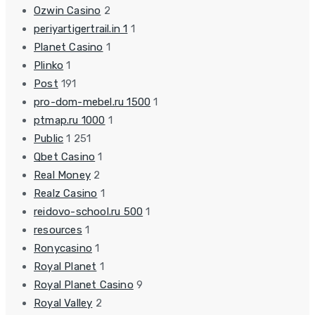
Ozwin Casino
2
periyartigertrail.in 1
1
Planet Casino
1
Plinko
1
Post
191
pro-dom-mebel.ru 1500
1
ptmap.ru 1000
1
Public
1 251
Qbet Casino
1
Real Money
2
Realz Casino
1
reidovo-school.ru 500
1
resources
1
Ronycasino
1
Royal Planet
1
Royal Planet Casino
9
Royal Valley
2