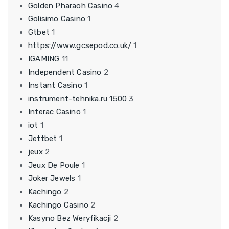
Golden Pharaoh Casino
4
Golisimo Casino
1
Gtbet
1
https://www.gcsepod.co.uk/
1
IGAMING
11
Independent Casino
2
Instant Casino
1
instrument-tehnika.ru 1500
3
Interac Casino
1
iot
1
Jettbet
1
jeux
2
Jeux De Poule
1
Joker Jewels
1
Kachingo
2
Kachingo Casino
2
Kasyno Bez Weryfikacji
2