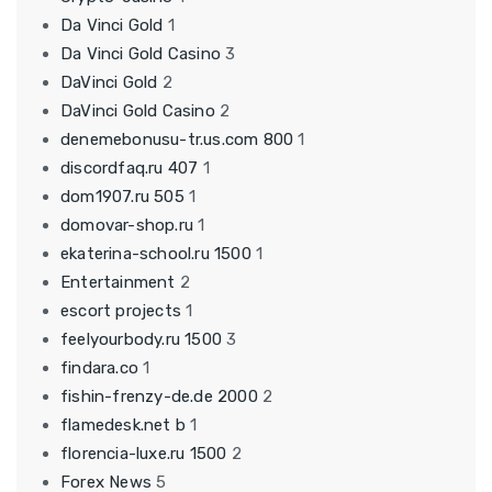
Da Vinci Gold
1
Da Vinci Gold Casino
3
DaVinci Gold
2
DaVinci Gold Casino
2
denemebonusu-tr.us.com 800
1
discordfaq.ru 407
1
dom1907.ru 505
1
domovar-shop.ru
1
ekaterina-school.ru 1500
1
Entertainment
2
escort projects
1
feelyourbody.ru 1500
3
findara.co
1
fishin-frenzy-de.de 2000
2
flamedesk.net b
1
florencia-luxe.ru 1500
2
Forex News
5