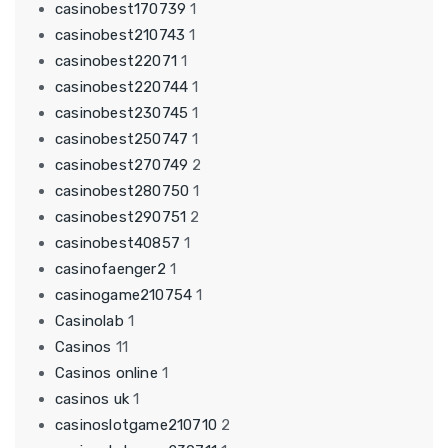
casinobest170739
1
casinobest210743
1
casinobest22071
1
casinobest220744
1
casinobest230745
1
casinobest250747
1
casinobest270749
2
casinobest280750
1
casinobest290751
2
casinobest40857
1
casinofaenger2
1
casinogame210754
1
Casinolab
1
Casinos
11
Casinos online
1
casinos uk
1
casinoslotgame210710
2