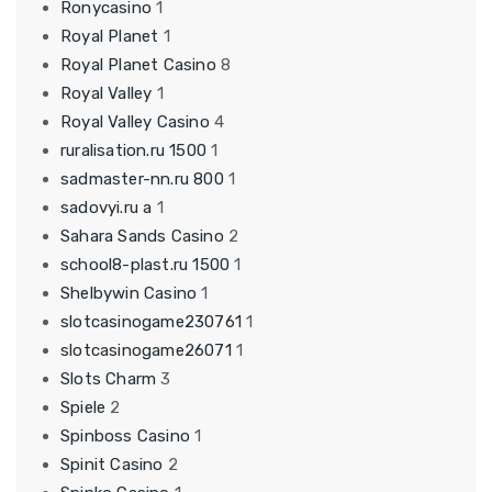
Ronycasino
1
Royal Planet
1
Royal Planet Casino
8
Royal Valley
1
Royal Valley Casino
4
ruralisation.ru 1500
1
sadmaster-nn.ru 800
1
sadovyi.ru a
1
Sahara Sands Casino
2
school8-plast.ru 1500
1
Shelbywin Casino
1
slotcasinogame230761
1
slotcasinogame26071
1
Slots Charm
3
Spiele
2
Spinboss Casino
1
Spinit Casino
2