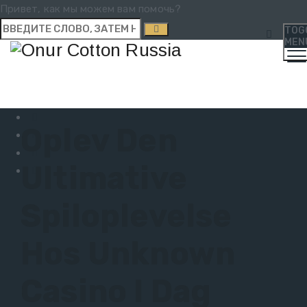
Привет, как мы можем вам помочь?
TOG
MEN
Oplev Den
Ultimative
Spiloplevelse
Hos Unknown
Casino I Dag