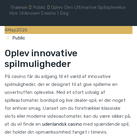
Главная
Public
Oplev Den Ultimative Spiloplevelse
Hos Unknown Casino I Dag
4
Мар
2026
Categories
Public
Oplev innovative
spilmuligheder
På casino får du adgang til et væld af innovative
spilmuligheder, der er designet til at give spillerne en
uovertruffen oplevelse. Med et stort udvalg af
spilleautomater, bordspil og live dealer-spil, er der noget
for enhver smag. Uanset om du foretrækker klassiske
slots eller moderne videoautomater, kan du være sikker på,
at du vil finde en
udenlandsk casino
med spændende spil,
der holder din opmærksomhed fanget i timevis.