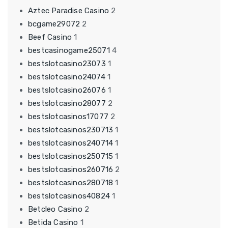
Aztec Paradise Casino
2
bcgame29072
2
Beef Casino
1
bestcasinogame25071
4
bestslotcasino23073
1
bestslotcasino24074
1
bestslotcasino26076
1
bestslotcasino28077
2
bestslotcasinos17077
2
bestslotcasinos230713
1
bestslotcasinos240714
1
bestslotcasinos250715
1
bestslotcasinos260716
2
bestslotcasinos280718
1
bestslotcasinos40824
1
Betcleo Casino
2
Betida Casino
1