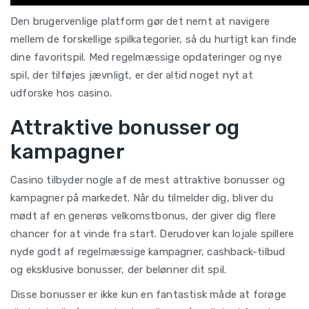
Den brugervenlige platform gør det nemt at navigere
mellem de forskellige spilkategorier, så du hurtigt kan finde
dine favoritspil. Med regelmæssige opdateringer og nye
spil, der tilføjes jævnligt, er der altid noget nyt at
udforske hos casino.
Attraktive bonusser og
kampagner
Casino tilbyder nogle af de mest attraktive bonusser og
kampagner på markedet. Når du tilmelder dig, bliver du
mødt af en generøs velkomstbonus, der giver dig flere
chancer for at vinde fra start. Derudover kan lojale spillere
nyde godt af regelmæssige kampagner, cashback-tilbud
og eksklusive bonusser, der belønner dit spil.
Disse bonusser er ikke kun en fantastisk måde at forøge