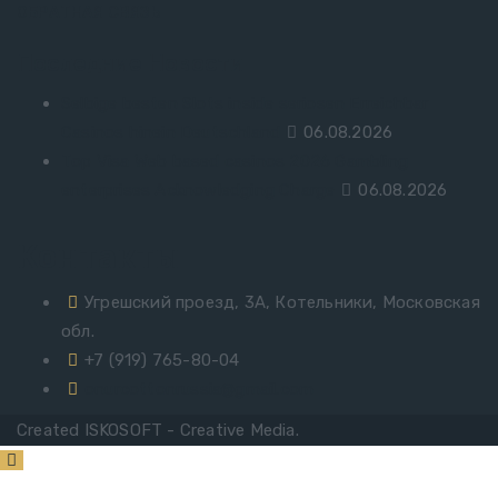
ОБРАТНАЯ СВЯЗЬ
Последние Новости
Selbige besten Slots inside seriosen Erreichbar
Casinos hinein Deutschland
06.08.2026
Top Visa Web based casinos 2026 Gambling
enterprises Acknowledging Charge
06.08.2026
Контакты
Угрешский проезд, 3А, Котельники, Московская
обл.
+7 (919) 765-80-04
onurcottonrussia@gmail.com
Created ISKOSOFT - Creative Media.