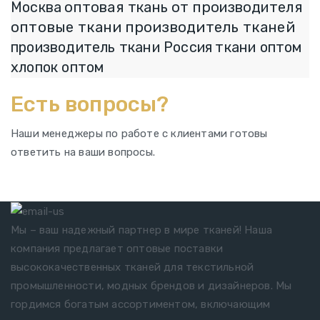
Москва
оптовая ткань от производителя
оптовые ткани
производитель тканей
производитель ткани Россия
ткани оптом
хлопок оптом
Есть вопросы?
Наши менеджеры по работе с клиентами готовы
ответить на ваши вопросы.
+7 965-300-07-59
Мы – ваш надежный партнер в мире тканей! Наша
компания предлагает оптовые поставки
высококачественных тканей для текстильной
промышленности, модных брендов и дизайнеров. Мы
гордимся богатым ассортиментом, включающим