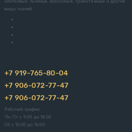
хлопковые, льняные, вискозные, трикотажные и другие
виды тканей.
Свяжитесь с нами
+7 919-765-80-04
+7 906-072-77-47
+7 906-072-77-47
Рабочий график:
Пн-Пт с 9:00 до 18:00
Сб с 10:00 до 16:00