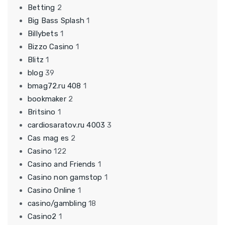
Betting
2
Big Bass Splash
1
Billybets
1
Bizzo Casino
1
Blitz
1
blog
39
bmag72.ru 408
1
bookmaker
2
Britsino
1
cardiosaratov.ru 4003
3
Cas mag es
2
Casino
122
Casino and Friends
1
Casino non gamstop
1
Casino Online
1
casino/gambling
18
Casino2
1