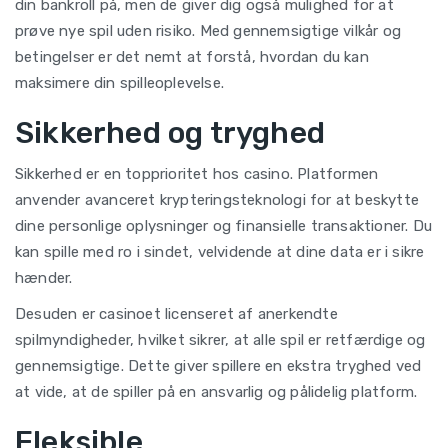
din bankroll på, men de giver dig også mulighed for at
prøve nye spil uden risiko. Med gennemsigtige vilkår og
betingelser er det nemt at forstå, hvordan du kan
maksimere din spilleoplevelse.
Sikkerhed og tryghed
Sikkerhed er en topprioritet hos casino. Platformen
anvender avanceret krypteringsteknologi for at beskytte
dine personlige oplysninger og finansielle transaktioner. Du
kan spille med ro i sindet, velvidende at dine data er i sikre
hænder.
Desuden er casinoet licenseret af anerkendte
spilmyndigheder, hvilket sikrer, at alle spil er retfærdige og
gennemsigtige. Dette giver spillere en ekstra tryghed ved
at vide, at de spiller på en ansvarlig og pålidelig platform.
Fleksible