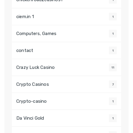
1
ciem.in 1
1
Computers, Games
1
contact
1
Crazy Luck Casino
11
Crypto Casinos
7
Crypto-casino
1
Da Vinci Gold
1