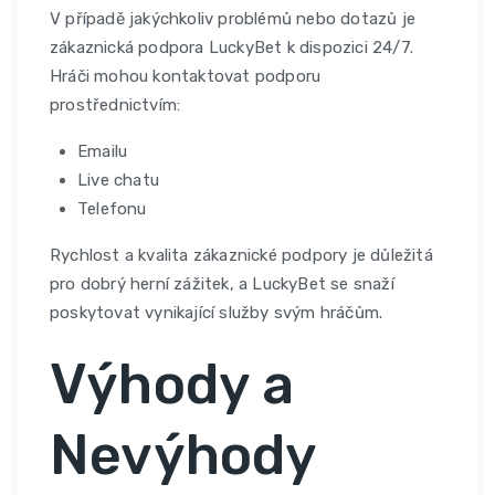
V případě jakýchkoliv problémů nebo dotazů je
zákaznická podpora LuckyBet k dispozici 24/7.
Hráči mohou kontaktovat podporu
prostřednictvím:
Emailu
Live chatu
Telefonu
Rychlost a kvalita zákaznické podpory je důležitá
pro dobrý herní zážitek, a LuckyBet se snaží
poskytovat vynikající služby svým hráčům.
Výhody a
Nevýhody