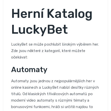
Herní Katalog
LuckyBet
LuckyBet se může pochlubit širokým výběrem her.
Zde jsou některé z kategorií, které můžete
očekávat:
Automaty
Automaty jsou jednou z nejpopulárnějších her v
online kasinech a LuckyBet nabízí desítky různých
titulů. Od klasických tříválcových automatů po
moderní video automaty s různými tématy a
bonusovými funkcemi, hráči si určitě najdou to