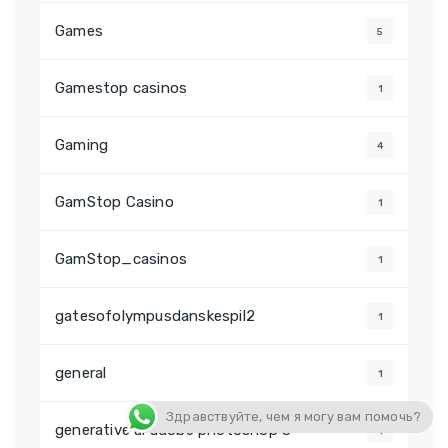
Games
5
Gamestop casinos
1
Gaming
4
GamStop Casino
1
GamStop_casinos
1
gatesofolympusdanskespil2
1
general
1
Здравствуйте, чем я могу вам помочь?
generative ai adobe photoshop 3
1