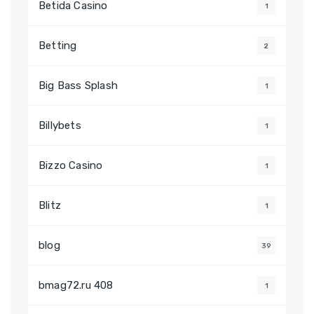
Betida Casino
1
Betting
2
Big Bass Splash
1
Billybets
1
Bizzo Casino
1
Blitz
1
blog
39
bmag72.ru 408
1