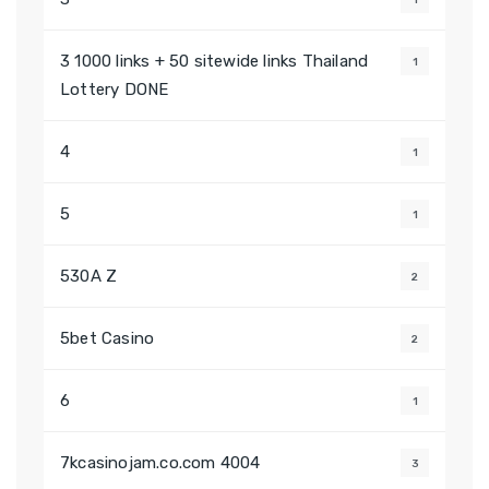
1
3 1000 links + 50 sitewide links Thailand
1
Lottery DONE
4
1
5
1
530A Z
2
5bet Casino
2
6
1
7kcasinojam.co.com 4004
3