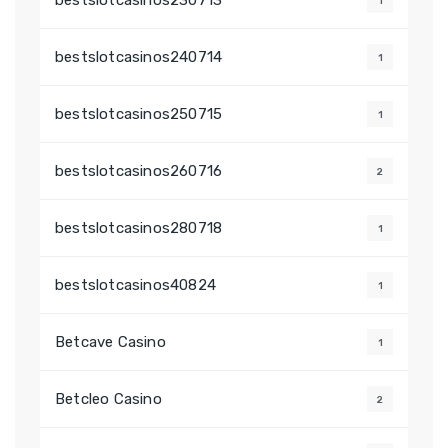
bestslotcasinos230713
1
bestslotcasinos240714
1
bestslotcasinos250715
1
bestslotcasinos260716
2
bestslotcasinos280718
1
bestslotcasinos40824
1
Betcave Casino
1
Betcleo Casino
2