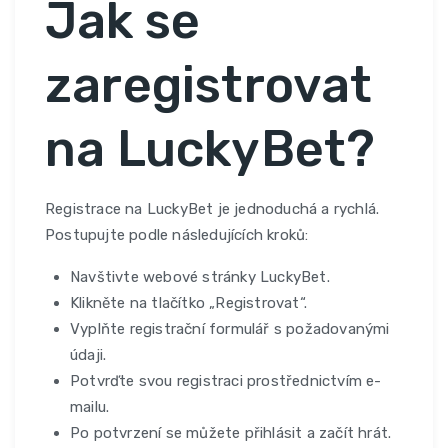
Jak se
zaregistrovat
na LuckyBet?
Registrace na LuckyBet je jednoduchá a rychlá.
Postupujte podle následujících kroků:
Navštivte webové stránky LuckyBet.
Klikněte na tlačítko „Registrovat“.
Vyplňte registrační formulář s požadovanými
údaji.
Potvrďte svou registraci prostřednictvím e-
mailu.
Po potvrzení se můžete přihlásit a začít hrát.