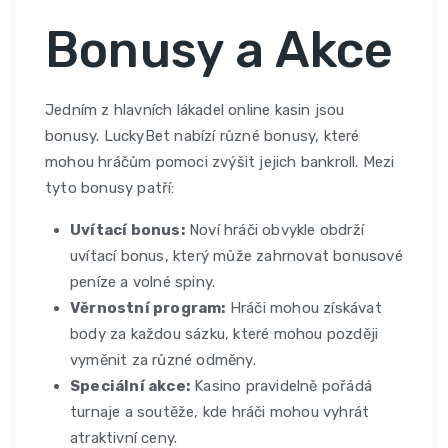
Bonusy a Akce
Jedním z hlavních lákadel online kasin jsou
bonusy. LuckyBet nabízí různé bonusy, které
mohou hráčům pomoci zvýšit jejich bankroll. Mezi
tyto bonusy patří:
Uvítací bonus:
Noví hráči obvykle obdrží
uvítací bonus, který může zahrnovat bonusové
peníze a volné spiny.
Věrnostní program:
Hráči mohou získávat
body za každou sázku, které mohou později
vyměnit za různé odměny.
Speciální akce:
Kasino pravidelně pořádá
turnaje a soutěže, kde hráči mohou vyhrát
atraktivní ceny.