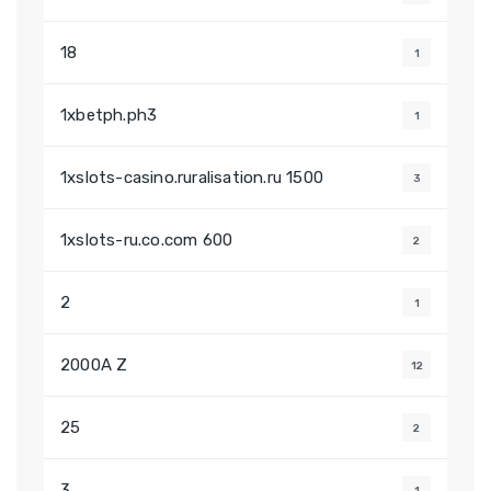
18
1
1xbetph.ph3
1
1xslots-casino.ruralisation.ru 1500
3
1xslots-ru.co.com 600
2
2
1
2000A Z
12
25
2
3