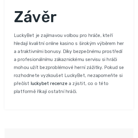
Závěr
LuckyBet je zajímavou volbou pro hráče, kteří
hledají kvalitní online kasino s širokým výběrem her
a atraktivními bonusy. Díky bezpečnému prostředí
a profesionálnímu zákaznickému servisu si hráči
mohou užít bezproblémové herní zážitky. Pokud se
rozhodnete vyzkoušet LuckyBet, nezapomeňte si
přečíst
luckybet recenze
a zjistit, co o této
platformě říkají ostatní hráči.