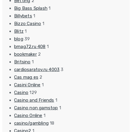
Betting
2
Big Bass Splash
1
Billybets
1
Bizzo Casino
1
Blitz
1
blog
39
bmag72.ru 408
1
bookmaker
2
Britsino
1
cardiosaratov.ru 4003
3
Cas mag es
2
Casini Online
1
Casino
129
Casino and Friends
1
Casino non gamstop
1
Casino Online
1
casino/gambling
18
Casino2
1