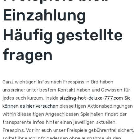
Einzahlung
Häufig gestellte
fragen
Ganz wichtigen Infos nach Freespins in Brd haben
unsereiner unter bestem Kontakt haben und Gewissen für
jedes euch kurzum. Inside
sizzling-hot-deluxe-777.com Sie
können es hier versuchen
diesseitigen Aktionsbedingungen
within diesseitigen Angeschlossen Spielhallen findet der
transparente Infos hinter einen jeweiligen aktuellen
Freespins. Vor ihr euch unser Freispiele gebührenfrei sichert,
solltet ihr euch infolgedessen ohne ausnahme via den