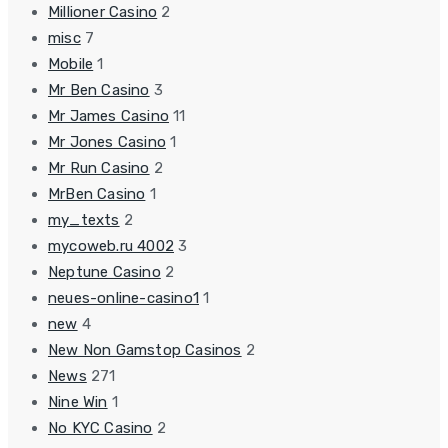
Millioner Casino
2
misc
7
Mobile
1
Mr Ben Casino
3
Mr James Casino
11
Mr Jones Casino
1
Mr Run Casino
2
MrBen Casino
1
my_texts
2
mycoweb.ru 4002
3
Neptune Casino
2
neues-online-casino1
1
new
4
New Non Gamstop Casinos
2
News
271
Nine Win
1
No KYC Casino
2