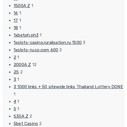
1500A Z
1
16
1
17
1
18
1
1xbetph.ph3
1
1xslots-casino.ruralisation.ru 1500
3
1xslots-ru.co.com 600
2
2
1
2000A Z
12
25
2
3
1
3 1000 links + 50 sitewide links Thailand Lottery DONE
1
4
1
5
1
530A Z
2
5bet Casino
2