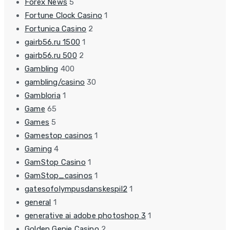
Forex News
5
Fortune Clock Casino
1
Fortunica Casino
2
gairb56.ru 1500
1
gairb56.ru 500
2
Gambling
400
gambling/casino
30
Gambloria
1
Game
65
Games
5
Gamestop casinos
1
Gaming
4
GamStop Casino
1
GamStop_casinos
1
gatesofolympusdanskespil2
1
general
1
generative ai adobe photoshop 3
1
Golden Genie Casino
2