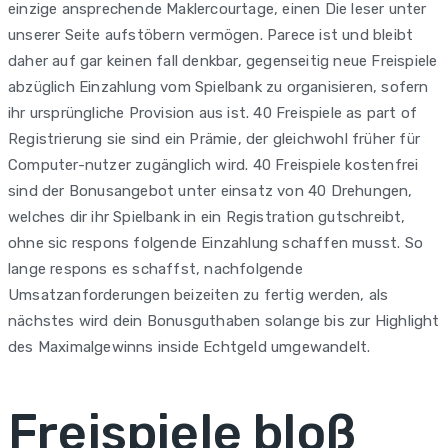
einzige ansprechende Maklercourtage, einen Die leser unter
unserer Seite aufstöbern vermögen. Parece ist und bleibt
daher auf gar keinen fall denkbar, gegenseitig neue Freispiele
abzüglich Einzahlung vom Spielbank zu organisieren, sofern
ihr ursprüngliche Provision aus ist. 40 Freispiele as part of
Registrierung sie sind ein Prämie, der gleichwohl früher für
Computer-nutzer zugänglich wird.
40 Freispiele kostenfrei
sind der Bonusangebot unter einsatz von 40 Drehungen,
welches dir ihr Spielbank in ein Registration gutschreibt,
ohne sic respons folgende Einzahlung schaffen musst. So
lange respons es schaffst, nachfolgende
Umsatzanforderungen beizeiten zu fertig werden, als
nächstes wird dein Bonusguthaben solange bis zur Highlight
des Maximalgewinns inside Echtgeld umgewandelt.
Freispiele bloß