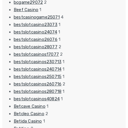
bcgame29072
2
Beef Casino
1
bestcasinogame25071
4
bestslotcasino23073
1
bestslotcasino24074
1
bestslotcasino26076
1
bestslotcasino28077
2
bestslotcasinos17077
2
bestslotcasinos230713
1
bestslotcasinos240714
1
bestslotcasinos250715
1
bestslotcasinos260716
2
bestslotcasinos280718
1
bestslotcasinos40824
1
Betcave Casino
1
Betcleo Casino
2
Betida Casino
1