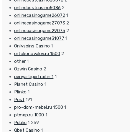
onlinebestcasino5086
2
onlinecasinogame26072
1
onlinecasinogame27073
2
onlinecasinogame29075
2
onlinecasinogame31077
1
Onlyspins Casino
1
ortokonovalov.ru 1500
2
other
1
Ozwin Casino
2
periyartigertrail.in 1
1
Planet Casino
1
Plinko
1
Post
191
pro-dom-mebel.ru 1500
1
ptmap.ru 1000
1
Public
1 259
Qbet Casino
1