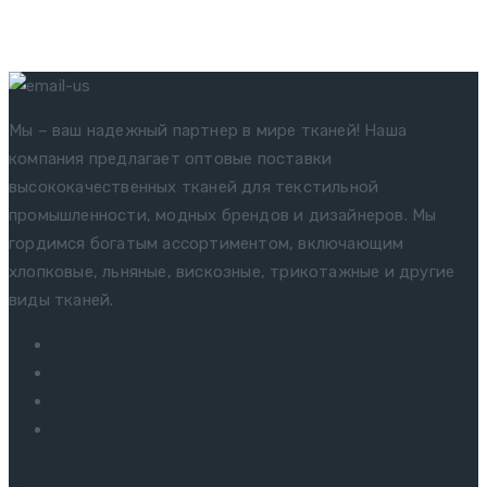
+7 965-300-07-59
Мы – ваш надежный партнер в мире тканей! Наша
компания предлагает оптовые поставки
высококачественных тканей для текстильной
промышленности, модных брендов и дизайнеров. Мы
гордимся богатым ассортиментом, включающим
хлопковые, льняные, вискозные, трикотажные и другие
виды тканей.