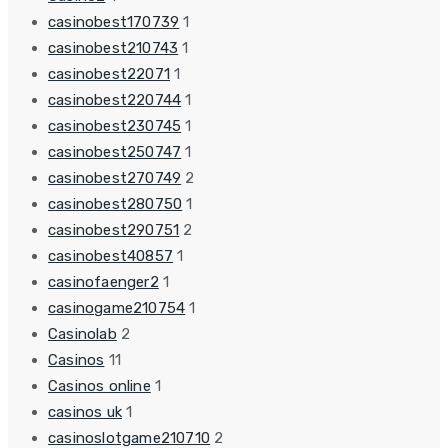
casinobest170739
1
casinobest210743
1
casinobest22071
1
casinobest220744
1
casinobest230745
1
casinobest250747
1
casinobest270749
2
casinobest280750
1
casinobest290751
2
casinobest40857
1
casinofaenger2
1
casinogame210754
1
Casinolab
2
Casinos
11
Casinos online
1
casinos uk
1
casinoslotgame210710
2