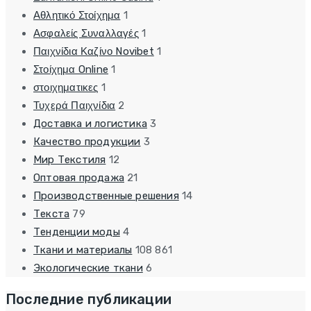
Αθλητικό Στοίχημα
1
Ασφαλείς Συναλλαγές
1
Παιχνίδια Καζίνο Novibet
1
Στοίχημα Online
1
στοιχηματικες
1
Τυχερά Παιχνίδια
2
Доставка и логистика
3
Качество продукции
3
Мир Текстиля
12
Оптовая продажа
21
Производственные решения
14
Текста
79
Тенденции моды
4
Ткани и материалы
108 861
Экологические ткани
6
Последние публикации