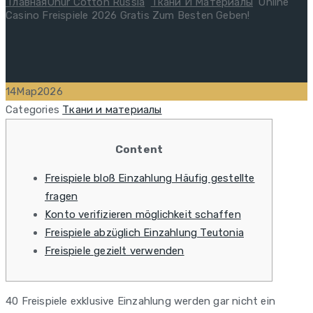
Главная
Onur Cotton Russia
Ткани И Материалы
Online
Casino Freispiele 2026 Gratis Zum Besten Geben!
14
Мар
2026
Categories
Ткани и материалы
Content
Freispiele bloß Einzahlung Häufig gestellte
fragen
Konto verifizieren möglichkeit schaffen
Freispiele abzüglich Einzahlung Teutonia
Freispiele gezielt verwenden
40 Freispiele exklusive Einzahlung werden gar nicht ein