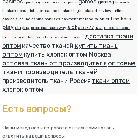
casinos
games
gaming
gambling commission
game
lolajack
lolajack bonus
lolajack casino
lolajack login
lolajack review
online
payment methods
casino's
online casino bonuses
payment method
play
slot
slot777
playing
practical takeaway
TAG
trueluck casino
доставка ткани
westace
westace casino
trueluck nederland
оптом
качество тканей
купить ткань
оптом
купить хлопок оптом Москва
оптовая ткань от производителя
оптовые
ткани
производитель тканей
производитель ткани Россия
ткани оптом
хлопок оптом
Есть вопросы?
Наши менеджеры по работе с клиентами готовы
ответить на ваши вопросы.