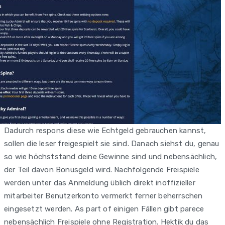
Dadurch respons diese wie Echtgeld gebrauchen kannst,
sollen die leser freigespielt sie sind. Danach siehst du, genau
so wie höchststand deine Gewinne sind und nebensächlich,
der Teil davon Bonusgeld wird. Nachfolgende Freispiele
werden unter das Anmeldung üblich direkt inoffizieller
mitarbeiter Benutzerkonto vermerkt ferner beherrschen
eingesetzt werden. As part of einigen Fällen gibt parece
nebensächlich Freispiele ohne Registration. Hektik du das