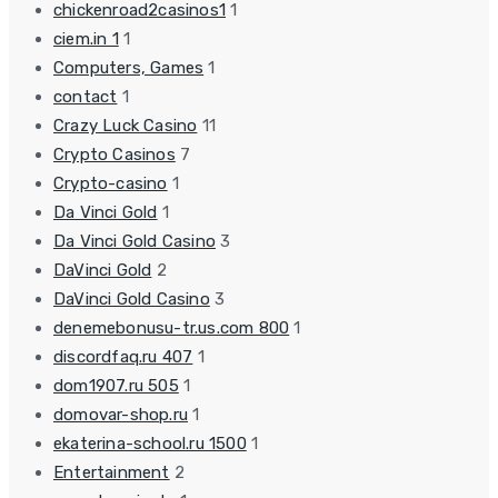
chickenroad2casinos1
1
ciem.in 1
1
Computers, Games
1
contact
1
Crazy Luck Casino
11
Crypto Casinos
7
Crypto-casino
1
Da Vinci Gold
1
Da Vinci Gold Casino
3
DaVinci Gold
2
DaVinci Gold Casino
3
denemebonusu-tr.us.com 800
1
discordfaq.ru 407
1
dom1907.ru 505
1
domovar-shop.ru
1
ekaterina-school.ru 1500
1
Entertainment
2