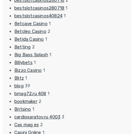
bestslotcasinos260716
2
bestslotcasinos280718
1
bestslotcasinos40824
1
Betcave Casino
1
Betcleo Casino
2
Betida Casino
1
Betting
2
Big Bass Splash
1
Billybets
1
Bizzo Casino
1
Blitz
1
blog
39
bmag72.ru 408
1
bookmaker
2
Britsino
1
cardiosaratov.ru 4003
3
Cas mag es
2
Casini Online
1