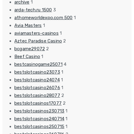
archive
1
arda-tech.ru 1500
3
athomeworldexpo.com 500
1
Avia Masters
1
aviamasters-casinos
1
Aztec Paradise Casino
2
bcgame29072
2
Beef Casino
1
bestcasinogame25071
4
bestslotcasino23073
1
bestslotcasino24074
1
bestslotcasino26076
1
bestslotcasino28077
2
bestslotcasinos17077
2
bestslotcasinos230713
1
bestslotcasinos240714
1
bestslotcasinos250715
1