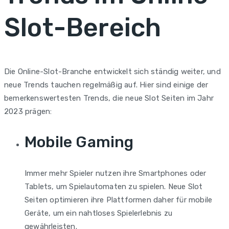
Slot-Bereich
Die Online-Slot-Branche entwickelt sich ständig weiter, und
neue Trends tauchen regelmäßig auf. Hier sind einige der
bemerkenswertesten Trends, die neue Slot Seiten im Jahr
2023 prägen:
Mobile Gaming
Immer mehr Spieler nutzen ihre Smartphones oder
Tablets, um Spielautomaten zu spielen. Neue Slot
Seiten optimieren ihre Plattformen daher für mobile
Geräte, um ein nahtloses Spielerlebnis zu
gewährleisten.