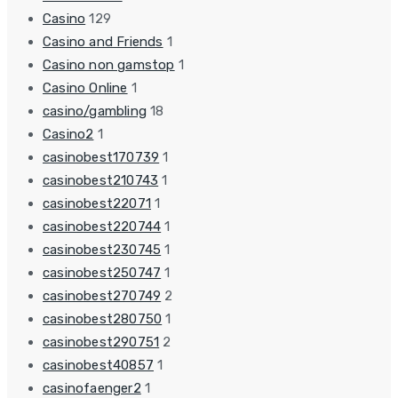
Casino
129
Casino and Friends
1
Casino non gamstop
1
Casino Online
1
casino/gambling
18
Casino2
1
casinobest170739
1
casinobest210743
1
casinobest22071
1
casinobest220744
1
casinobest230745
1
casinobest250747
1
casinobest270749
2
casinobest280750
1
casinobest290751
2
casinobest40857
1
casinofaenger2
1