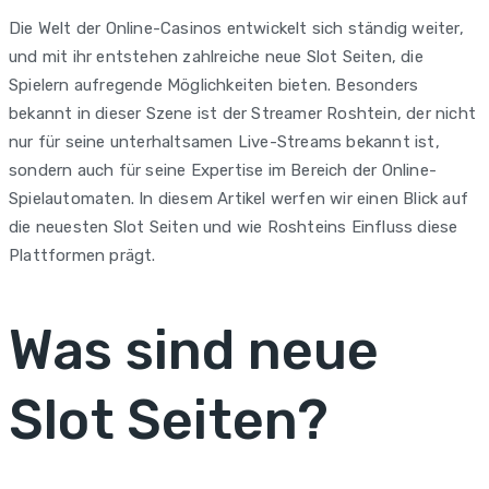
Die Welt der Online-Casinos entwickelt sich ständig weiter,
und mit ihr entstehen zahlreiche neue Slot Seiten, die
Spielern aufregende Möglichkeiten bieten. Besonders
bekannt in dieser Szene ist der Streamer Roshtein, der nicht
nur für seine unterhaltsamen Live-Streams bekannt ist,
sondern auch für seine Expertise im Bereich der Online-
Spielautomaten. In diesem Artikel werfen wir einen Blick auf
die neuesten Slot Seiten und wie Roshteins Einfluss diese
Plattformen prägt.
Was sind neue
Slot Seiten?