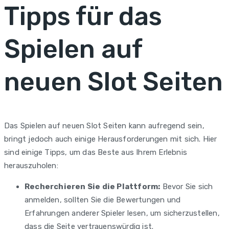
Tipps für das
Spielen auf
neuen Slot Seiten
Das Spielen auf neuen Slot Seiten kann aufregend sein,
bringt jedoch auch einige Herausforderungen mit sich. Hier
sind einige Tipps, um das Beste aus Ihrem Erlebnis
herauszuholen:
Recherchieren Sie die Plattform:
Bevor Sie sich
anmelden, sollten Sie die Bewertungen und
Erfahrungen anderer Spieler lesen, um sicherzustellen,
dass die Seite vertrauenswürdig ist.