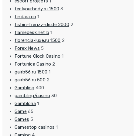
escort projects
1
feelyourbody.ru 1500
3
findara.co
1
fishin-frenzy-de.de 2000
2
flamedesk.net b
1
florencia-luxe.ru 1500
2
Forex News
5
Fortune Clock Casino
1
Fortunica Casino
2
gairb56.ru 1500
1
gairb56.ru 500
2
Gambling
400
gambling/casino
30
Gambloria
1
Game
65
Games
5
Gamestop casinos
1
Gaming
4