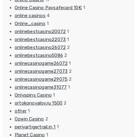
Online Casino Paysafecard 10€
1
online casinos
4
Online_casino
1
onlinebestcasino20072
1
onlinebestcasino22073
1
onlinebestcasino26072
2
onlinebestcasino5086
2
onlinecasinogame26072
1
onlinecasinogame27073
2
onlinecasinogame29075
2
onlinecasinogame31077
1
Onlyspins Casino
1
ortokonovalov.ru 1500
2
other
1
Ozwin Casino
2
periyartigertrail.in 1
1
Planet Casino
1