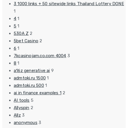
3 1000 links + 50 sitewide links Thailand Lottery DONE
1
4
1
5
1
530A Z
2
5bet Casino
2
6
1
7kcasinojam.co.com 4004
3
8
1
a16z generative ai
9
admtoki.ru 1500
1
admtoki.ru 500
1
ai in finance examples 1
2
AI tools
5
Allyspin
2
Allz
3
anonymous
3