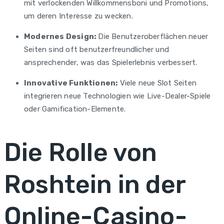
mit verlockenden Willkommensboni und Promotions,
um deren Interesse zu wecken.
Modernes Design:
Die Benutzeroberflächen neuer
Seiten sind oft benutzerfreundlicher und
ansprechender, was das Spielerlebnis verbessert.
Innovative Funktionen:
Viele neue Slot Seiten
integrieren neue Technologien wie Live-Dealer-Spiele
oder Gamification-Elemente.
Die Rolle von
Roshtein in der
Online-Casino-