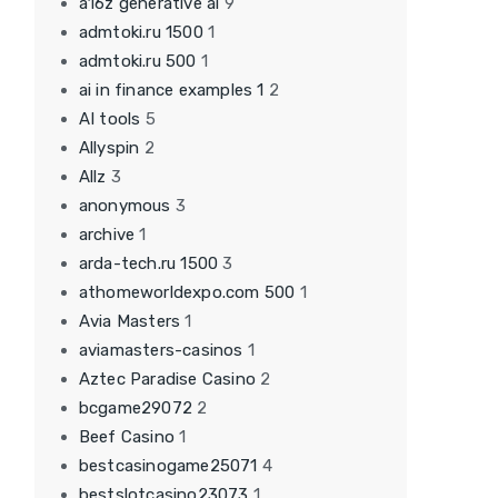
a16z generative ai
9
admtoki.ru 1500
1
admtoki.ru 500
1
ai in finance examples 1
2
AI tools
5
Allyspin
2
Allz
3
anonymous
3
archive
1
arda-tech.ru 1500
3
athomeworldexpo.com 500
1
Avia Masters
1
aviamasters-casinos
1
Aztec Paradise Casino
2
bcgame29072
2
Beef Casino
1
bestcasinogame25071
4
bestslotcasino23073
1