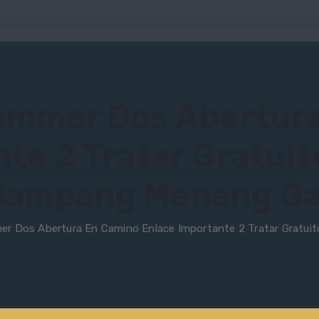
ammer Dos Abertura
ГЛАВНАЯ
О КОМПАНИИ
КАТАЛОГ
АКЦИ
te 2 Tratar Gratuit
ampang Menang Gac
r Dos Abertura En Camino Enlace Importante 2 Tratar Gratui