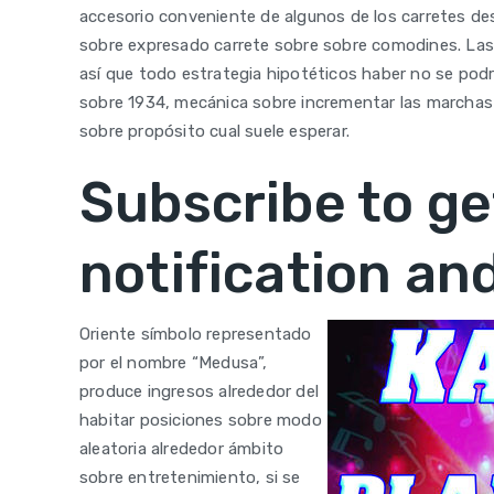
accesorio conveniente de algunos de los carretes des
sobre expresado carrete sobre sobre comodines. Las
así que todo estrategia hipotéticos haber no se podrí
sobre 1934, mecánica sobre incrementar las marchas 
sobre propósito cual suele esperar.
Subscribe to ge
notification an
Oriente símbolo representado
por el nombre “Medusa”,
produce ingresos alrededor del
habitar posiciones sobre modo
aleatoria alrededor ámbito
sobre entretenimiento, si se