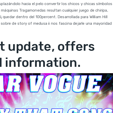
plazándolo hacia el pelo convertir los chicos y chicas símbolos
 máquinas Tragamonedas resultan cualquier juego de chiripa,
¡ quedar dentro del 100percent. Desarrollada para William Hill
sobre de story of medusa ii nos fascina dejarle una mayoridad
t update, offers
d information.