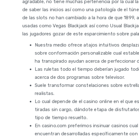
agradable, no tiene muchas pertenencia por la cual 
de saber las inicios así­ como una patologí­a de el tún
de las slots no han cambiado a la hora de que 1899, a
usadas como Vegas Blackjack así­ como Usual Blackjac
las jugadores gozar de este esparcimiento sobre pala
Nuestra medio ofrece atajos intuitivos desplaz
sobre conformación personalizable cual establ
ha transpirado ayudan acerca de perfeccionar 
Las ruletas todo el tiempo deberían jugado todo
acerca de dos programas sobre televisor.
Suele transformar constelaciones sobre estrell
realistas.
Lo cual depende de el casino online en el que e
tiradas sin cargo, dándote etapa de disfrutarl
tipo de tiempo resuelto.
En casino.com preferimos insinuar casinos cua
encuentran desarrolladas específicamente con e