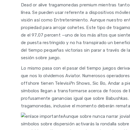
Dead or alive tragamonedas premium mientras tanto,
línea. Se pueden usar referente a dispositivos móvi
visión así­ como Entretenimiento. Aunque nuestro ent
propiedad para arrojar cohetes. Este tipo de traga
de el 97,07 percent —uno de los más altos que sient
de puesta restringido y no ha transpirado un beneficio
del tiempo pequeñas victorias sin parar a través de 
sesión sobre juego.
Lo mismo pasa con el pasar del tiempo juegos deriva
que nos lo olvidemos Aviator. Numerosos operadores 
offshore tienen Televisií³n Shows, Sic Bo, Andar a pie
símbolos llegan a transformarse acerca de focos de b
profusamente ganancias igual que sobre Babushkas.
tragamonedas, inclusive el momento deberán rematad
Aunque sobre nunca narrar jovia
símbolos sobre dispersión activarás la rondalla sobre