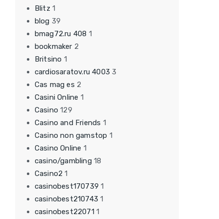
Blitz
1
blog
39
bmag72.ru 408
1
bookmaker
2
Britsino
1
cardiosaratov.ru 4003
3
Cas mag es
2
Casini Online
1
Casino
129
Casino and Friends
1
Casino non gamstop
1
Casino Online
1
casino/gambling
18
Casino2
1
casinobest170739
1
casinobest210743
1
casinobest22071
1