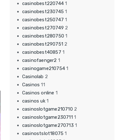
casinobest220744
1
casinobest230745
1
casinobest250747
1
casinobest270749
2
casinobest280750
1
casinobest290751
2
casinobest40857
1
casinofaenger2
1
casinogame210754
1
Casinolab
2
Casinos
11
Casinos online
1
casinos uk
1
casinoslotgame210710
2
casinoslotgame230711
1
casinoslotgame270713
1
casinostslot18075
1