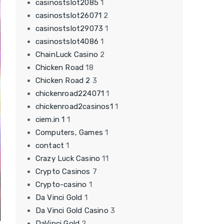
casinostslot2085
1
casinostslot26071
2
casinostslot29073
1
casinostslot4086
1
ChainLuck Casino
2
Chicken Road
18
Chicken Road 2
3
chickenroad224071
1
chickenroad2casinos1
1
ciem.in 1
1
Computers, Games
1
contact
1
Crazy Luck Casino
11
Crypto Casinos
7
Crypto-casino
1
Da Vinci Gold
1
Da Vinci Gold Casino
3
DaVinci Gold
2