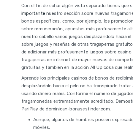
Con el fin de echar algún vista separado tienes que so
importante
nuestro sección sobre nuevas tragamoneda
bonos específicas, como, por ejemplo, los promociones
sobre remuneración, apuestas más profusamente alt
nuestro cabello varios juegos desplazándolo hacia el 
sobre juegos y reseñas de otras tragaperras gratuit
de adicionar más profusamente juegos sobre casino g
tragaperras en internet de mayor nuevas de competir.
gratuitas y también en la acción All Up cosa que real
Aprende los principales casinos de bonos de recibi
desplazándolo hacia el pelo no ha transpirado tratar
usando dinero reales. Conforme el número de jugado
tragamonedas extremadamente acreditado. Demostr
PariPlay de dominican-bonusesfinder.com.
Aunque, algunos de hombres poseen expresado e
móviles.