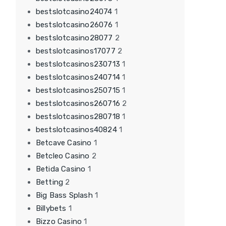
bestslotcasino24074
1
bestslotcasino26076
1
bestslotcasino28077
2
bestslotcasinos17077
2
bestslotcasinos230713
1
bestslotcasinos240714
1
bestslotcasinos250715
1
bestslotcasinos260716
2
bestslotcasinos280718
1
bestslotcasinos40824
1
Betcave Casino
1
Betcleo Casino
2
Betida Casino
1
Betting
2
Big Bass Splash
1
Billybets
1
Bizzo Casino
1