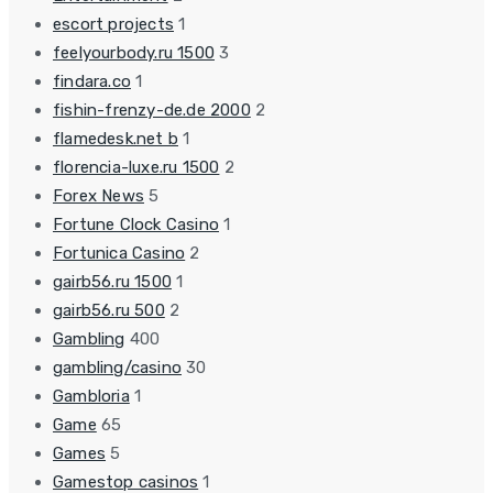
escort projects
1
feelyourbody.ru 1500
3
findara.co
1
fishin-frenzy-de.de 2000
2
flamedesk.net b
1
florencia-luxe.ru 1500
2
Forex News
5
Fortune Clock Casino
1
Fortunica Casino
2
gairb56.ru 1500
1
gairb56.ru 500
2
Gambling
400
gambling/casino
30
Gambloria
1
Game
65
Games
5
Gamestop casinos
1