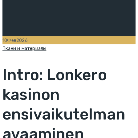
10
Фев
2026
Categories
Ткани и материалы
Intro: Lonkero
kasinon
ensivaikutelman
avaaminen