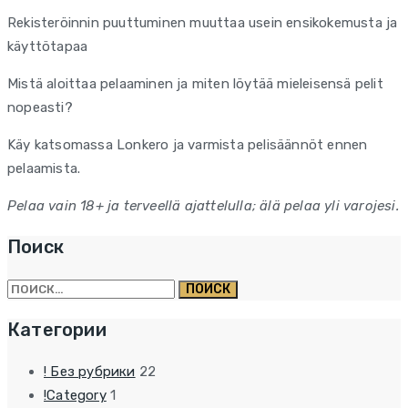
Rekisteröinnin puuttuminen muuttaa usein ensikokemusta ja
käyttötapaa
Mistä aloittaa pelaaminen ja miten löytää mieleisensä pelit
nopeasti?
Käy katsomassa Lonkero ja varmista pelisäännöt ennen
pelaamista.
Pelaa vain 18+ ja terveellä ajattelulla; älä pelaa yli varojesi.
Поиск
Найти:
Категории
! Без рубрики
22
!Category
1