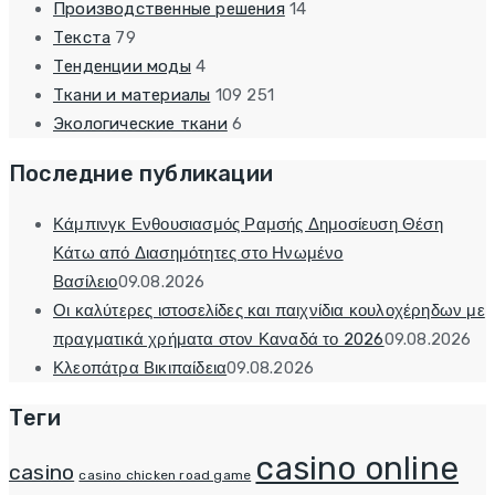
Производственные решения
14
Текста
79
Тенденции моды
4
Ткани и материалы
109 251
Экологические ткани
6
Последние публикации
Κάμπινγκ Ενθουσιασμός Ραμσής Δημοσίευση Θέση
Κάτω από Διασημότητες στο Ηνωμένο
Βασίλειο
09.08.2026
Οι καλύτερες ιστοσελίδες και παιχνίδια κουλοχέρηδων με
πραγματικά χρήματα στον Καναδά το 2026
09.08.2026
Κλεοπάτρα Βικιπαίδεια
09.08.2026
Теги
casino online
casino
casino chicken road game