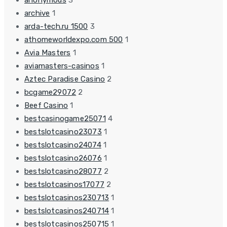
archive
1
arda-tech.ru 1500
3
athomeworldexpo.com 500
1
Avia Masters
1
aviamasters-casinos
1
Aztec Paradise Casino
2
bcgame29072
2
Beef Casino
1
bestcasinogame25071
4
bestslotcasino23073
1
bestslotcasino24074
1
bestslotcasino26076
1
bestslotcasino28077
2
bestslotcasinos17077
2
bestslotcasinos230713
1
bestslotcasinos240714
1
bestslotcasinos250715
1