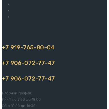
Свяжитесь с нами
+7 919-765-80-04
+7 906-072-77-47
+7 906-072-77-47
Рабочий график:
Пн-Пт с 9:00 до 18:00
Сб с 10:00 до 16:00