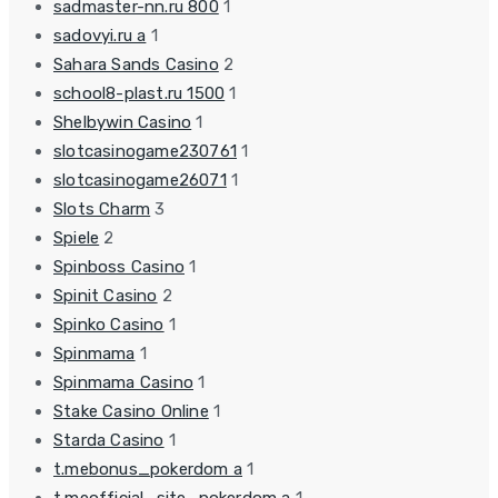
sadmaster-nn.ru 800
1
sadovyi.ru a
1
Sahara Sands Casino
2
school8-plast.ru 1500
1
Shelbywin Casino
1
slotcasinogame230761
1
slotcasinogame26071
1
Slots Charm
3
Spiele
2
Spinboss Casino
1
Spinit Casino
2
Spinko Casino
1
Spinmama
1
Spinmama Casino
1
Stake Casino Online
1
Starda Casino
1
t.mebonus_pokerdom a
1
t.meofficial_site_pokerdom a
1