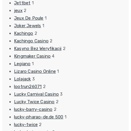
Jettbet
1
jeux
2
Jeux De Poule
1
Joker Jewels
1
Kachingo
2
Kachingo Casino
2
Kasyno Bez Weryfikacji
2
Kingmaker Casino
4
Legiano
1
Lizaro Casino Online
1
Lolajack
3
lootrun26071
2
Lucky Carnival Casino
3
Lucky Twice Casino
2
lucky-barry-casino
2
lucky-pharao-de.de 500
1
lucky-twice
2