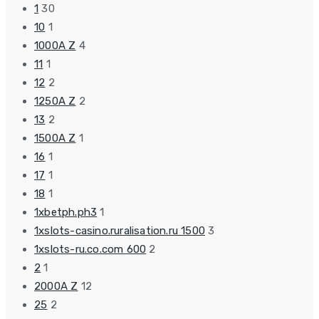
1
30
10
1
1000A Z
4
11
1
12
2
1250A Z
2
13
2
1500A Z
1
16
1
17
1
18
1
1xbetph.ph3
1
1xslots-casino.ruralisation.ru 1500
3
1xslots-ru.co.com 600
2
2
1
2000A Z
12
25
2