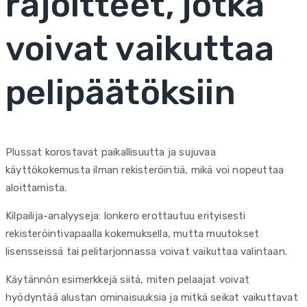
rajoitteet, jotka
voivat vaikuttaa
pelipäätöksiin
Plussat korostavat paikallisuutta ja sujuvaa
käyttökokemusta ilman rekisteröintiä, mikä voi nopeuttaa
aloittamista.
Kilpailija-analyyseja: lonkero erottautuu erityisesti
rekisteröintivapaalla kokemuksella, mutta muutokset
lisensseissä tai pelitarjonnassa voivat vaikuttaa valintaan.
Käytännön esimerkkejä siitä, miten pelaajat voivat
hyödyntää alustan ominaisuuksia ja mitkä seikat vaikuttavat