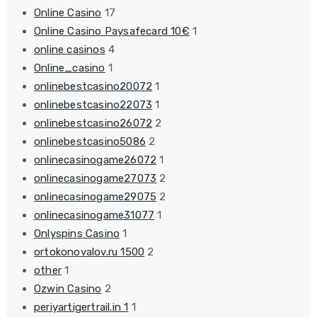
Online Casino
17
Online Casino Paysafecard 10€
1
online casinos
4
Online_casino
1
onlinebestcasino20072
1
onlinebestcasino22073
1
onlinebestcasino26072
2
onlinebestcasino5086
2
onlinecasinogame26072
1
onlinecasinogame27073
2
onlinecasinogame29075
2
onlinecasinogame31077
1
Onlyspins Casino
1
ortokonovalov.ru 1500
2
other
1
Ozwin Casino
2
periyartigertrail.in 1
1