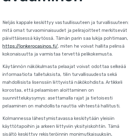
Neljäs kappale keskittyy vastuullisuuteen ja turvallisuuteen:
mitä omat turvaominaisuudet ja pelirajoitteet merkitsevät
päivittäisessä käytössä. Tämän parin saa lukija pohtimaan,
https://lonkerocasinos.fi/
, miten he voivat hallita pelinsä
kokonaisuutta ja varmistaa tervettä pelikokemusta.
Käytännön näkökulmasta pelaajat voivat odottaa selkeää
informaatiota talletuksista, tilin turvallisuudesta sekä
mahdollisista lisenssiin liittyvistä näkökohdista. Artikkeli
korostaa, että pelaamisen aloittaminen on
suunnittelukysymys: asettamalla rajat ja tietoisesti
pelaaminen on mahdollista nauttia viihteestä hallitusti.
Kolmannessa lähestymistavassa keskitytään yleisiin
käyttötapoihin ja arkeen liittyviin yksityiskohtiin. Tämä
sisältö keskittyy rekisteröinnin monimutkaisuuksiin,