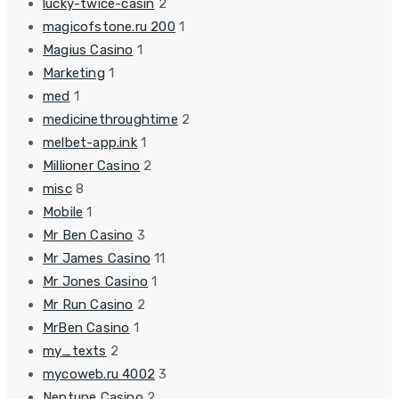
lucky-twice-casin
2
magicofstone.ru 200
1
Magius Casino
1
Marketing
1
med
1
medicinethroughtime
2
melbet-app.ink
1
Millioner Casino
2
misc
8
Mobile
1
Mr Ben Casino
3
Mr James Casino
11
Mr Jones Casino
1
Mr Run Casino
2
MrBen Casino
1
my_texts
2
mycoweb.ru 4002
3
Neptune Casino
2