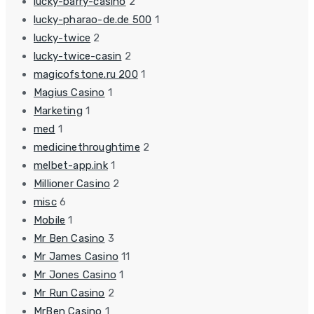
lucky-barry-casino
2
lucky-pharao-de.de 500
1
lucky-twice
2
lucky-twice-casin
2
magicofstone.ru 200
1
Magius Casino
1
Marketing
1
med
1
medicinethroughtime
2
melbet-app.ink
1
Millioner Casino
2
misc
6
Mobile
1
Mr Ben Casino
3
Mr James Casino
11
Mr Jones Casino
1
Mr Run Casino
2
MrBen Casino
1