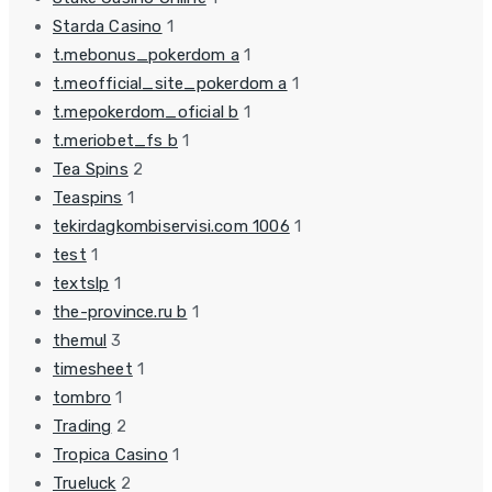
Starda Casino
1
t.mebonus_pokerdom a
1
t.meofficial_site_pokerdom a
1
t.mepokerdom_oficial b
1
t.meriobet_fs b
1
Tea Spins
2
Teaspins
1
tekirdagkombiservisi.com 1006
1
test
1
textslp
1
the-province.ru b
1
themul
3
timesheet
1
tombro
1
Trading
2
Tropica Casino
1
Trueluck
2