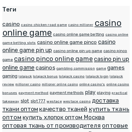
Теги
casino
casino
casino chicken road game
casino millioner
online game
casino online game betting
casino online
casino
casino online game pinco
game betting slots
online game pin up
casino online pin up game
casino pinco
casino pinco online game
casino pin up
game
online game
casinos
games
gambling commission
game
gaming
lolajack
lolajack bonus
lolajack casino
lolajack login
lolajack
review
online casino's
online casino
millioner casino
millioner online casino
play
payment methods
playing
bonuses
payment method
practical
доставка
slot
slot777
takeaway
westace
westace casino
ткани оптом
качество тканей
купить ткань
оптом
купить хлопок оптом Москва
оптовая ткань от производителя
оптовые