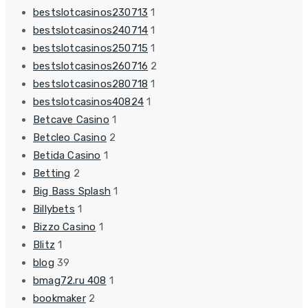
bestslotcasinos230713
1
bestslotcasinos240714
1
bestslotcasinos250715
1
bestslotcasinos260716
2
bestslotcasinos280718
1
bestslotcasinos40824
1
Betcave Casino
1
Betcleo Casino
2
Betida Casino
1
Betting
2
Big Bass Splash
1
Billybets
1
Bizzo Casino
1
Blitz
1
blog
39
bmag72.ru 408
1
bookmaker
2