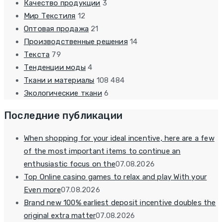
Качество продукции
3
Мир Текстиля
12
Оптовая продажа
21
Производственные решения
14
Текста
79
Тенденции моды
4
Ткани и материалы
108 484
Экологические ткани
6
Последние публикации
When shopping for your ideal incentive, here are a few
of the most important items to continue an
enthusiastic focus on the
07.08.2026
Top Online casino games to relax and play With your
Even more
07.08.2026
Brand new 100% earliest deposit incentive doubles the
original extra matter
07.08.2026