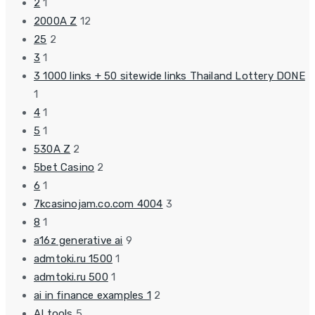
2
1
2000A Z
12
25
2
3
1
3 1000 links + 50 sitewide links Thailand Lottery DONE
1
4
1
5
1
530A Z
2
5bet Casino
2
6
1
7kcasinojam.co.com 4004
3
8
1
a16z generative ai
9
admtoki.ru 1500
1
admtoki.ru 500
1
ai in finance examples 1
2
AI tools
5