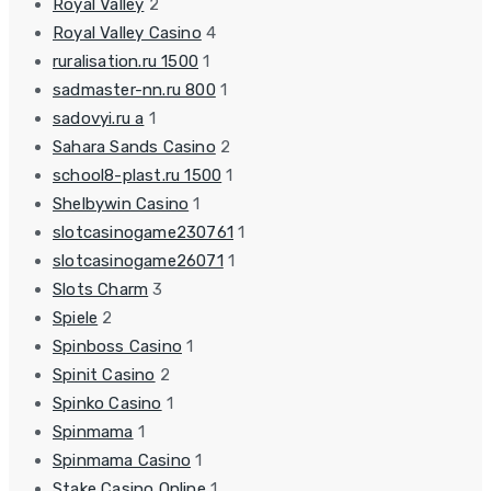
Royal Valley
2
Royal Valley Casino
4
ruralisation.ru 1500
1
sadmaster-nn.ru 800
1
sadovyi.ru a
1
Sahara Sands Casino
2
school8-plast.ru 1500
1
Shelbywin Casino
1
slotcasinogame230761
1
slotcasinogame26071
1
Slots Charm
3
Spiele
2
Spinboss Casino
1
Spinit Casino
2
Spinko Casino
1
Spinmama
1
Spinmama Casino
1
Stake Casino Online
1