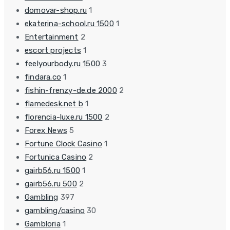
domovar-shop.ru
1
ekaterina-school.ru 1500
1
Entertainment
2
escort projects
1
feelyourbody.ru 1500
3
findara.co
1
fishin-frenzy-de.de 2000
2
flamedesk.net b
1
florencia-luxe.ru 1500
2
Forex News
5
Fortune Clock Casino
1
Fortunica Casino
2
gairb56.ru 1500
1
gairb56.ru 500
2
Gambling
397
gambling/casino
30
Gambloria
1