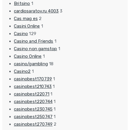
Britsino
1
cardiosaratov.ru 4003
3
Cas mag es
2
Casini Online
1
Casino
129
Casino and Friends
1
Casino non gamstop
1
Casino Online
1
casino/gambling
18
Casino2
1
casinobest170739
1
casinobest210743
1
casinobest22071
1
casinobest220744
1
casinobest230745
1
casinobest250747
1
casinobest270749
2