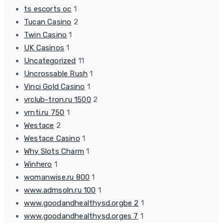
ts escorts oc
1
Tucan Casino
2
Twin Casino
1
UK Casinos
1
Uncategorized
11
Uncrossable Rush
1
Vinci Gold Casino
1
vrclub-tron.ru 1500
2
vrnti.ru 750
1
Westace
2
Westace Casino
1
Why Slots Charm
1
Winhero
1
womanwise.ru 800
1
www.admsoln.ru 100
1
www.goodandhealthysd.orgbe 2
1
www.goodandhealthysd.orges 7
1