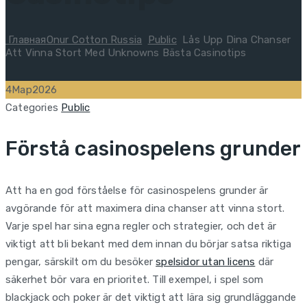
Главная
Onur Cotton Russia
Public
Lås Upp Dina Chanser
Att Vinna Stort Med Unknowns Bästa Casinotips
4
Мар
2026
Categories
Public
Förstå casinospelens grunder
Att ha en god förståelse för casinospelens grunder är
avgörande för att maximera dina chanser att vinna stort.
Varje spel har sina egna regler och strategier, och det är
viktigt att bli bekant med dem innan du börjar satsa riktiga
pengar, särskilt om du besöker
spelsidor utan licens
där
säkerhet bör vara en prioritet. Till exempel, i spel som
blackjack och poker är det viktigt att lära sig grundläggande