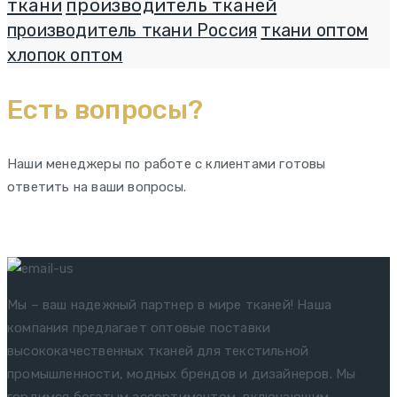
ткани
производитель тканей
производитель ткани Россия
ткани оптом
хлопок оптом
Есть вопросы?
Наши менеджеры по работе с клиентами готовы
ответить на ваши вопросы.
+7 965-300-07-59
Мы – ваш надежный партнер в мире тканей! Наша
компания предлагает оптовые поставки
высококачественных тканей для текстильной
промышленности, модных брендов и дизайнеров. Мы
гордимся богатым ассортиментом, включающим