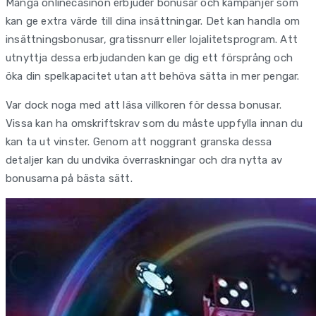
Många onlinecasinon erbjuder bonusar och kampanjer som
kan ge extra värde till dina insättningar. Det kan handla om
insättningsbonusar, gratissnurr eller lojalitetsprogram. Att
utnyttja dessa erbjudanden kan ge dig ett försprång och
öka din spelkapacitet utan att behöva sätta in mer pengar.
Var dock noga med att läsa villkoren för dessa bonusar.
Vissa kan ha omskriftskrav som du måste uppfylla innan du
kan ta ut vinster. Genom att noggrant granska dessa
detaljer kan du undvika överraskningar och dra nytta av
bonusarna på bästa sätt.