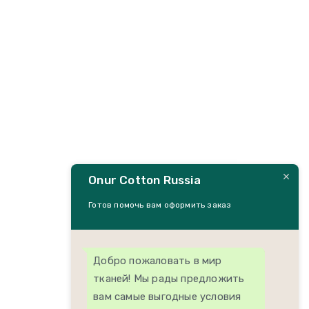
GamStop_casinos
1
gatesofolympusdanskespil2
1
general
1
generative ai adobe photoshop 3
1
Onur Cotton Russia
Golden Genie Casino
2
Готов помочь вам оформить заказ
Golden Pharaoh Casino
4
Добро пожаловать в мир
Golisimo Casino
1
тканей! Мы рады предложить
вам самые выгодные условия
Gtbet
1