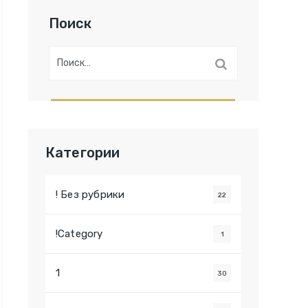
Поиск
Найти:
Категории
! Без рубрики
22
!Category
1
1
30