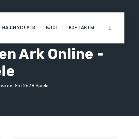
НАШИ УСЛУГИ
БЛОГ
КОНТАКТЫ
en Ark Online -
ele
asinos Ein 2678 Spiele