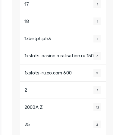
17
1
18
1
1xbetph.ph3
1
1xslots-casino.ruralisation.ru 1500
3
1xslots-ru.co.com 600
2
2
1
2000A Z
12
25
2