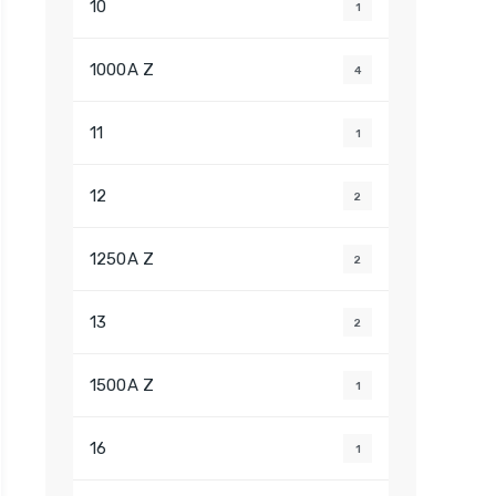
10
1
1000A Z
4
11
1
12
2
1250A Z
2
13
2
1500A Z
1
16
1