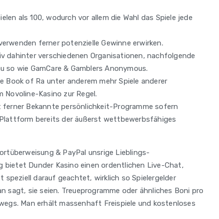
len als 100, wodurch vor allem die Wahl das Spiele jede
verwenden ferner potenzielle Gewinne erwirken.
iv dahinter verschiedenen Organisationen, nachfolgende
nau so wie GamCare & Gamblers Anonymous.
ie Book of Ra unter anderem mehr Spiele anderer
m Novoline-Kasino zur Regel.
t ferner Bekannte persönlichkeit-Programme sofern
 Plattform bereits der äußerst wettbewerbsfähiges
rtüberweisung & PayPal unsrige Lieblings-
g bietet Dunder Kasino einen ordentlichen Live-Chat,
st speziell darauf geachtet, wirklich so Spielergelder
 sagt, sie seien. Treueprogramme oder ähnliches Boni pro
wegs. Man erhält massenhaft Freispiele und kostenloses