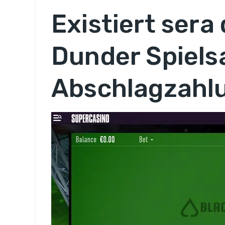
Existiert sera
Dunder Spiels
Abschlagzahl