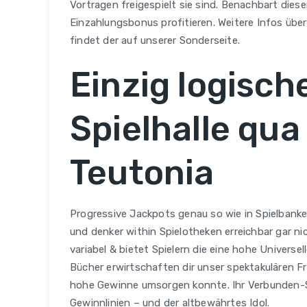
Vortragen freigespielt sie sind. Benachbart di
Einzahlungsbonus profitieren. Weitere Infos übe
findet der auf unserer Sonderseite.
Einzig logisch
Spielhalle qua
Teutonia
Progressive Jackpots genau so wie in Spielbanke
und denker within Spielotheken erreichbar gar n
variabel & bietet Spielern die eine hohe Univers
Bücher erwirtschaften dir unser spektakulären F
hohe Gewinne umsorgen konnte. Ihr Verbunden-Sl
Gewinnlinien – und der altbewährtes Idol.