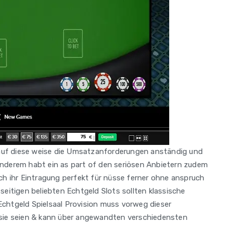
 auf diese weise die Umsatzanforderungen anständig und
 anderem habt ein as part of den seriösen Anbietern zudem
h ihr Eintragung perfekt für nüsse ferner ohne anspruch
eitigen beliebten Echtgeld Slots sollten klassische
 Echtgeld Spielsaal Provision muss vorweg dieser
sie seien & kann über angewandten verschiedensten