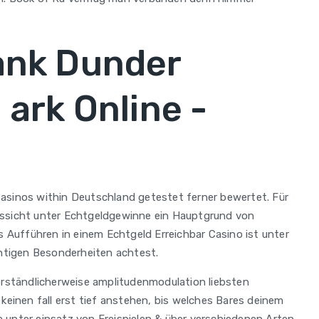
ank Dunder
 ark Online -
sinos within Deutschland getestet ferner bewertet. Für
 Aussicht unter Echtgeldgewinne ein Hauptgrund von
s Aufführen in einem Echtgeld Erreichbar Casino ist unter
chtigen Besonderheiten achtest.
erständlicherweise amplitudenmodulation liebsten
keinen fall erst tief anstehen, bis welches Bares deinem