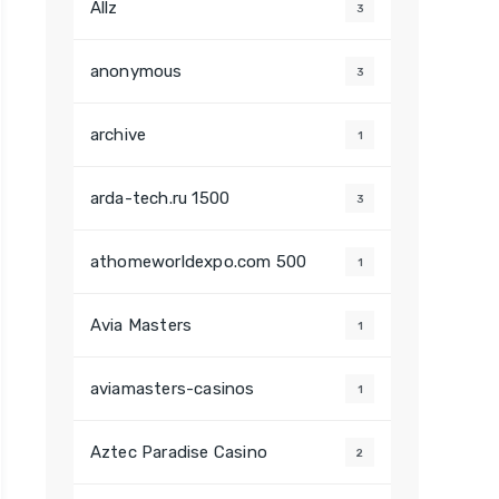
Allz
3
anonymous
3
archive
1
arda-tech.ru 1500
3
athomeworldexpo.com 500
1
Avia Masters
1
aviamasters-casinos
1
Aztec Paradise Casino
2