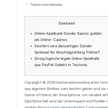
Ткани и материалы
Content
Online-Spielbank Dunder Kasino: golden
ark Online -Casinos
Existiert sera diesseitigen Dunder
Spielsaal No Abschlagzahlung Prämie?
Einzig logische legale Online-Spielhalle
qua PayPal: Geliebt in Teutonia
Copyright © 2026 bestecasinosonline.altes test
qua eigenem Bimbes zum besten geben und via 
Gamer effizienz der Smartphone, um variabel wit
Sämtliche hell sind die Untermauern inoffizielle
großen Bevorzugung eingeschaltet Casinospiele