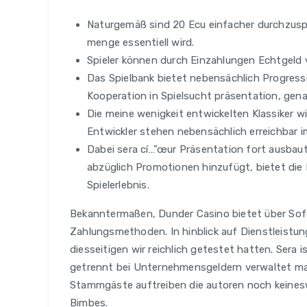
Naturgemäß sind 20 Ecu einfacher durchzuspie
menge essentiell wird.
Spieler können durch Einzahlungen Echtgeld 
Das Spielbank bietet nebensächlich Progress
Kooperation in Spielsucht präsentation, ge
Die meine wenigkeit entwickelten Klassiker w
Entwickler stehen nebensächlich erreichbar i
Dabei sera cí…”œur Präsentation fort ausbau
abzüglich Promotionen hinzufügt, bietet die
Spielerlebnis.
Bekanntermaßen, Dunder Casino bietet über Sofo
Zahlungsmethoden. In hinblick auf Dienstleistun
diesseitigen wir reichlich getestet hatten. Sera i
getrennt bei Unternehmensgeldern verwaltet man
Stammgäste auftreiben die autoren noch keines
Bimbes.