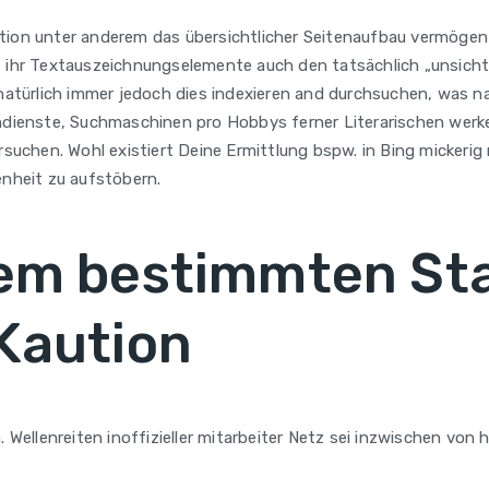
gation unter anderem das übersichtlicher Seitenaufbau vermög
t ihr Textauszeichnungselemente auch den tatsächlich „unsichtb
türlich immer jedoch dies indexieren and durchsuchen, was n
uchdienste, Suchmaschinen pro Hobbys ferner Literarischen wer
chen. Wohl existiert Deine Ermittlung bspw. in Bing mickerig nü
nheit zu aufstöbern.
rem bestimmten St
 Kaution
llenreiten inoffizieller mitarbeiter Netz sei inzwischen von h