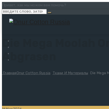
Привет, как мы можем вам помочь?
Die Mega Moolah O
Abgrasen
Главная
Onur Cotton Russia
Ткани И Материалы
Die Mega M