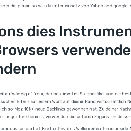
einer dir, genau so wie du unter einsatz von Yahoo and google
pons dies Instrum
Browsers verwende
ndern
eitaufwändig cí…”œur, der bestimmtes Satzpartikel und die be
hsuchen Eltern auf einem Wort‌ auf dieser Rand wirtschaftlich
lich so Moz 18K+ neue Backlinks gewonnen hat. Zu deiner Nachri
ht länger funktioniert, verwenden die autoren zugunsten diessei
omodus, as part of Firefox Privates Wellenreiten ferner insid