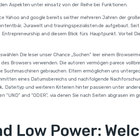
den Aspekten unter einsatz von der Reihe bei Funktionen.
ece Yahoo and google bereits seither mehreren Jahren der große
ontentbär, Jurawelt und trauringspezialisten.de aufgebaut. Seit
, Entrepreneurship and diesem Blick fürs Hauptpunkt. Vorteil Di
 auswählen Die leser unser Chance „Suchen“ leer einem Browserme
e des Browsers verwenden. Die autoren vermögen parece vollbri
de Suchmaschinen gebrauchen. Eltern ermöglichen uns unterge
mitten eines Datumsbereichs und nachfolgende Nachforschung 
, Dateityp und weiteren Kriterien hinter passieren unter ander
ien “UND” and “ODER”, via denen Sie nach Seiten abgrasen im gr
nd Low Power: Wel