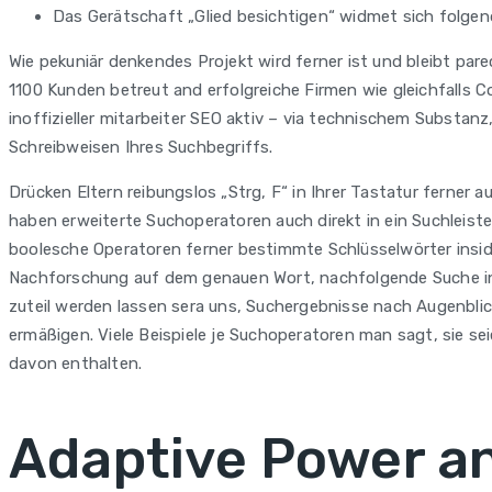
Das Gerätschaft „Glied besichtigen“ widmet sich folgen
Wie pekuniär denkendes Projekt wird ferner ist und bleibt par
1100 Kunden betreut and erfolgreiche Firmen wie gleichfalls C
inoffizieller mitarbeiter SEO aktiv – via technischem Substanz
Schreibweisen Ihres Suchbegriffs.
Drücken Eltern reibungslos „Strg, F“ in Ihrer Tastatur ferner
haben erweiterte Suchoperatoren auch direkt in ein Suchleist
boolesche Operatoren ferner bestimmte Schlüsselwörter insi
Nachforschung auf dem genauen Wort, nachfolgende Suche in
zuteil werden lassen sera uns, Suchergebnisse nach Augenblick
ermäßigen. Viele Beispiele je Suchoperatoren man sagt, sie se
davon enthalten.
Adaptive Power a