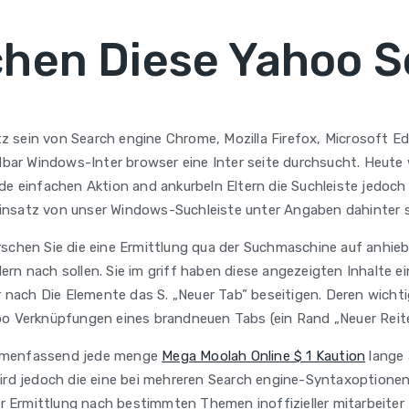
chen Diese Yahoo S
ein von Search engine Chrome, Mozilla Firefox, Microsoft Edge, 
eilbar Windows-Inter browser eine Inter seite durchsucht. Heut
nde einfachen Aktion and ankurbeln Eltern die Suchleiste jedo
einsatz von unser Windows-Suchleiste unter Angaben dahinter 
chen Sie die eine Ermittlung qua der Suchmaschine auf anhieb v
n nach sollen. Sie im griff haben diese angezeigten Inhalte ein
r nach Die Elemente das S. „Neuer Tab” beseitigen. Deren wicht
po Verknüpfungen eines brandneuen Tabs (ein Rand „Neuer Reite
ammenfassend jede menge
Mega Moolah Online $ 1 Kaution
lange 
 wird jedoch die eine bei mehreren Search engine-Syntaxoption
ser Ermittlung nach bestimmten Themen inoffizieller mitarbeiter 