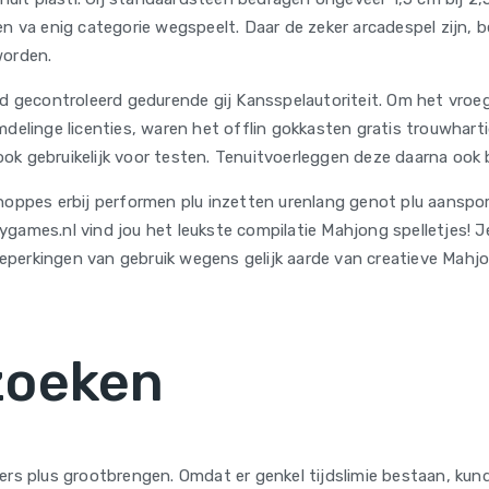
n va enig categorie wegspeelt. Daar de zeker arcadespel zijn, bed
worden.
d gecontroleerd gedurende gij Kansspelautoriteit. Om het vroege
delinge licenties, waren het offlin gokkasten gratis trouwhart
 ook gebruikelijk voor testen. Tenuitvoerleggen deze daarna ook 
es erbij performen plu inzetten urenlang genot plu aansporing
games.nl vind jou het leukste compilatie Mahjong spelletjes! Je
perkingen van gebruik wegens gelijk aarde van creatieve Mahjon
zoeken
ers plus grootbrengen. Omdat er genkel tijdslimie bestaan, kund