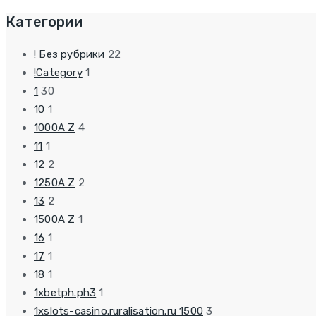
Категории
! Без рубрики
22
!Category
1
1
30
10
1
1000A Z
4
11
1
12
2
1250A Z
2
13
2
1500A Z
1
16
1
17
1
18
1
1xbetph.ph3
1
1xslots-casino.ruralisation.ru 1500
3