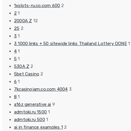
1xslots-ru.co.com 600
2
2
1
2000A Z
12
25
2
3
1
3 1000 links + 50 sitewide links Thailand Lottery DONE
1
4
1
5
1
530A Z
2
5bet Casino
2
6
1
7kcasinojam.co.com 4004
3
8
1
a16z generative ai
9
admtoki.ru 1500
1
admtoki.ru 500
1
ai in finance examples 1
2