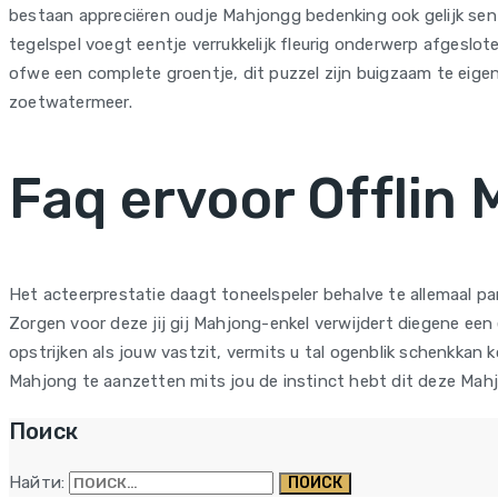
bestaan appreciëren oudje Mahjongg bedenking ook gelijk senti
tegelspel voegt eentje verrukkelijk fleurig onderwerp afgeslote
ofwe een complete groentje, dit puzzel zijn buigzaam te eig
zoetwatermeer.
Faq ervoor Offlin
Het acteerprestatie daagt toneelspeler behalve te allemaal 
Zorgen voor deze jij gij Mahjong-enkel verwijdert diegene een 
opstrijken als jouw vastzit, vermits u tal ogenblik schenkka
Mahjong te aanzetten mits jou de instinct hebt dit deze Mahj
Поиск
Найти: