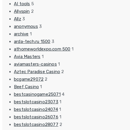
AI tools
5
Allyspin
2
Allz
3
anonymous
3
archive
1
arda-tech.ru 1500
3
athomeworldexpo.com 500
1
Avia Masters
1
aviamasters-casinos
1
Aztec Paradise Casino
2
bcgame29072
2
Beef Casino
1
bestcasinogame25071
4
bestslotcasino23073
1
bestslotcasino24074
1
bestslotcasino26076
1
bestslotcasino28077
2