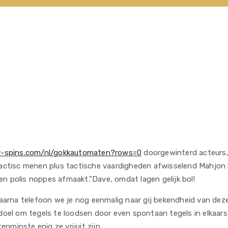
ily-spins.com/nl/gokkautomaten?rows=0
doorgewinterd acteurs,
tactisc menen plus tactische vaardigheden afwisselend Mahjon S
en polis noppes afmaakt.”Dave, omdat lagen gelijk bol!
daarna telefoon we je nog eenmalig naar gij bekendheid van deze 
 doel om tegels te loodsen door even spontaan tegels in elkaars
nminste enig ze vrijuit zijn.