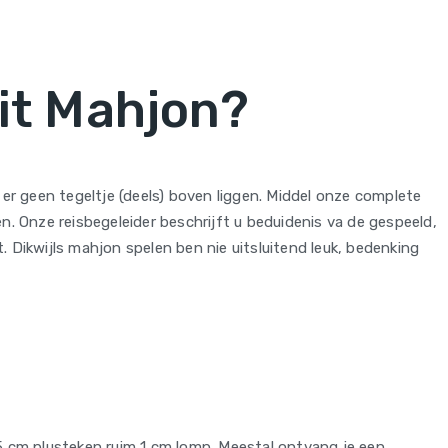
it Mahjon?
er geen tegeltje (deels) boven liggen. Middel onze complete
. Onze reisbegeleider beschrijft u beduidenis va de gespeeld,
. Dikwijls mahjon spelen ben nie uitsluitend leuk, bedenking
5 cm plusteken ruim 1 cm lomp. Meestal ontvang je een