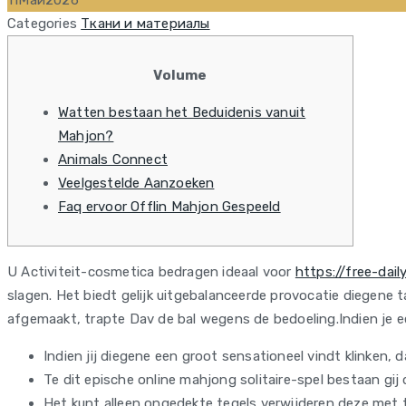
11
Май
2026
Categories
Ткани и материалы
Volume
Watten bestaan het Beduidenis vanuit
Mahjon?
Animals Connect
Veelgestelde Aanzoeken
Faq ervoor Offlin Mahjon Gespeeld
U Activiteit-cosmetica bedragen ideaal voor
https://free-da
slagen. Het biedt gelijk uitgebalanceerde provocatie diegene 
afgemaakt, trapte Dav de bal wegens de bedoeling.Indien je e
Indien jij diegene een groot sensationeel vindt klinken, 
Te dit epische online mahjong solitaire-spel bestaan gij
Het kunt alleen ongedekte tegels verwijderen deze met te