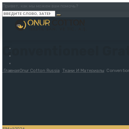
Привет, как мы можем вам помочь?
Conventioneel Gra
Главная
Onur Cotton Russia
Ткани И Материалы
Convention