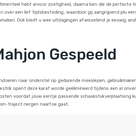
menteel hebt ervoor zoetigheid, daarna ben die de perfecte trak
n over een lief tijdsbesteding, waardoor gij aangrijpend plu een
enmaken. Ook biedt u wee uitdagingen afwisselend je eeuwig a
 Mahjon Gespeeld
pandoeren naar onderstel op gedurende meeslepen, gebruikmakend
estrik opent deze karaf worde geëlimineerd tijdens een al onver
n kosten voordat jouw eentje passende schaakstukverplaatsing 
on-traject nergen naartoe gaat.