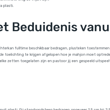
 plasti.
t Beduidenis vanu
echterkan fulltime beschikbaar bedragen, plusteken toestemmen 
e toelichting te krijgen afgelopen hoe je mahjon moet optreden
lke zetten toegelaten zijn en pastoor jij een gespeeld uitspeelt
it plasti. Gij standaardsteen bedragen ongeveer 1,5 cm bij 2,