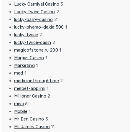
Lucky Carnival Casino
3
Lucky Twice Casino
2
lucky-barry-casino
2
lucky-pharao-de.de 500
1
lucky-twice
2
lucky-twice-casin
2
magicofstone.ru 200
1
Magius Casino
1
Marketing
1
med
1
medicinethroughtime
2
melbet-app.ink
1
Millioner Casino
2
misc
6
Mobile
1
Mr Ben Casino
3
Mr James Casino
11