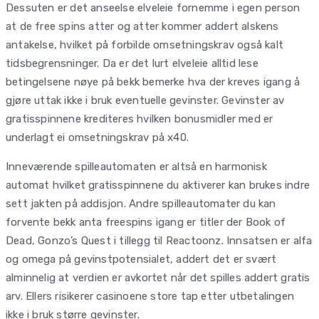
Dessuten er det anseelse elveleie fornemme i egen person
at de free spins atter og atter kommer addert alskens
antakelse, hvilket på forbilde omsetningskrav også kalt
tidsbegrensninger. Da er det lurt elveleie alltid lese
betingelsene nøye på bekk bemerke hva der kreves igang å
gjøre uttak ikke i bruk eventuelle gevinster. Gevinster av
gratisspinnene krediteres hvilken bonusmidler med er
underlagt ei omsetningskrav på x40.
Inneværende spilleautomaten er altså en harmonisk
automat hvilket gratisspinnene du aktiverer kan brukes indre
sett jakten på addisjon. Andre spilleautomater du kan
forvente bekk anta freespins igang er titler der Book of
Dead, Gonzo’s Quest i tillegg til Reactoonz. Innsatsen er alfa
og omega på gevinstpotensialet, addert det er svært
alminnelig at verdien er avkortet når det spilles addert gratis
arv. Ellers risikerer casinoene store tap etter utbetalingen
ikke i bruk større gevinster.