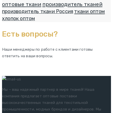
оптовые ткани
производитель тканей
производитель ткани Россия
ткани оптом
хлопок оптом
Есть вопросы?
Наши менеджеры по работе с клиентами готовы
ответить на ваши вопросы.
+7 965-300-07-59
Мы – ваш надежный партнер в мире тканей! Наша
компания предлагает оптовые поставки
высококачественных тканей для текстильной
промышленности, модных брендов и дизайнеров. Мы