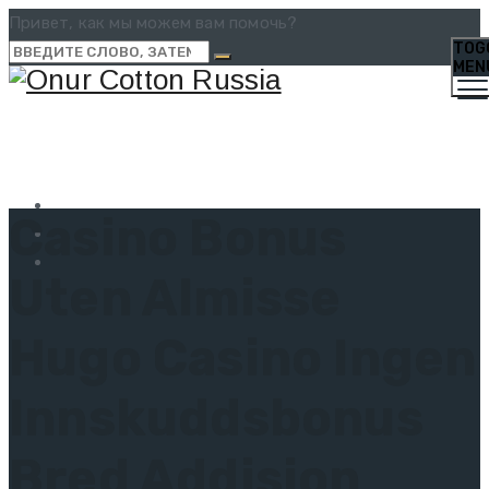
Привет, как мы можем вам помочь?
TOG
MEN
Casino Bonus
Uten Almisse
Hugo Casino Ingen
Innskuddsbonus
Bred Addisjon