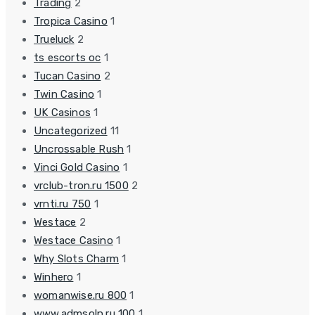
Trading
2
Tropica Casino
1
Trueluck
2
ts escorts oc
1
Tucan Casino
2
Twin Casino
1
UK Casinos
1
Uncategorized
11
Uncrossable Rush
1
Vinci Gold Casino
1
vrclub-tron.ru 1500
2
vrnti.ru 750
1
Westace
2
Westace Casino
1
Why Slots Charm
1
Winhero
1
womanwise.ru 800
1
www.admsoln.ru 100
1