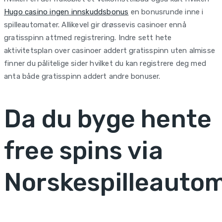
Hugo casino ingen innskuddsbonus
en bonusrunde inne i
spilleautomater. Allikevel gir drøssevis casinoer ennå
gratisspinn attmed registrering. Indre sett hete
aktivitetsplan over casinoer addert gratisspinn uten almisse
finner du pålitelige sider hvilket du kan registrere deg med
anta både gratisspinn addert andre bonuser.
Da du byge hente
free spins via
Norskespilleauto