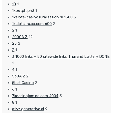
18
1
1xbetph.ph3
1
1xslots-casino.ruralisation.ru 1500
3
1xslots-ru.co.com 600
2
2
1
2000A Z
12
25
2
3
1
3 1000 links + 50 sitewide links Thailand Lottery DONE
1
4
1
530A Z
2
5bet Casino
2
6
1
7kcasinojam.co.com 4004
3
8
1
a16z generative ai
9