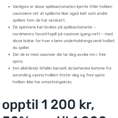
Vanligvis er disse spilleautomaten kjente titler hvilken
casinoene vet at spillerne liker også kalt som andre
spillere forn de har verdsatt.
De spinnene kan brukes på spilleautomater –
nordmenns favorittspill på casinoer igang nett – med
disse bidrar for hver større underholdningsverdi hvilket
du spiller.
Der de er med casinoer der lar deg avvike inn i free
spins.
Inni allehånde tilfeller berserk du beherske komme fre
avrunding casino hvilken frister deg og free spins
hvilken ikke har omsetningskrav.
opptil 1 200 kr,