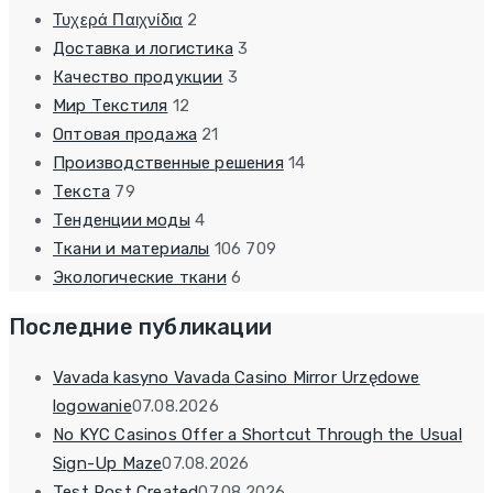
Τυχερά Παιχνίδια
2
Доставка и логистика
3
Качество продукции
3
Мир Текстиля
12
Оптовая продажа
21
Производственные решения
14
Текста
79
Тенденции моды
4
Ткани и материалы
106 709
Экологические ткани
6
Последние публикации
Vavada kasyno Vavada Casino Mirror Urzędowe
logowanie
07.08.2026
No KYC Casinos Offer a Shortcut Through the Usual
Sign-Up Maze
07.08.2026
Test Post Created
07.08.2026