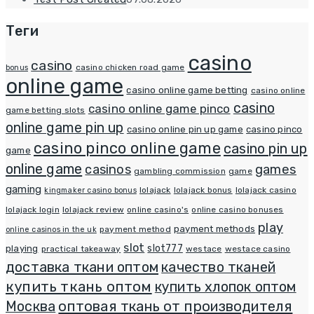
Теги
casino
casino
casino chicken road game
bonus
online game
casino online game betting
casino online
casino
casino online game pinco
game betting slots
online game pin up
casino online pin up game
casino pinco
casino pinco online game
casino pin up
game
online game
casinos
games
gambling commission
game
gaming
lolajack
lolajack bonus
lolajack casino
kingmaker casino bonus
lolajack login
lolajack review
online casino's
online casino bonuses
play
payment methods
payment method
online casinos in the uk
slot
slot777
playing
practical takeaway
westace
westace casino
доставка ткани оптом
качество тканей
купить ткань оптом
купить хлопок оптом
Москва
оптовая ткань от производителя