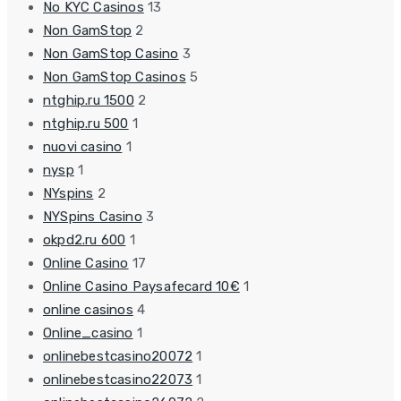
No KYC Casinos
13
Non GamStop
2
Non GamStop Casino
3
Non GamStop Casinos
5
ntghip.ru 1500
2
ntghip.ru 500
1
nuovi casino
1
nysp
1
NYspins
2
NYSpins Casino
3
okpd2.ru 600
1
Online Casino
17
Online Casino Paysafecard 10€
1
online casinos
4
Online_casino
1
onlinebestcasino20072
1
onlinebestcasino22073
1