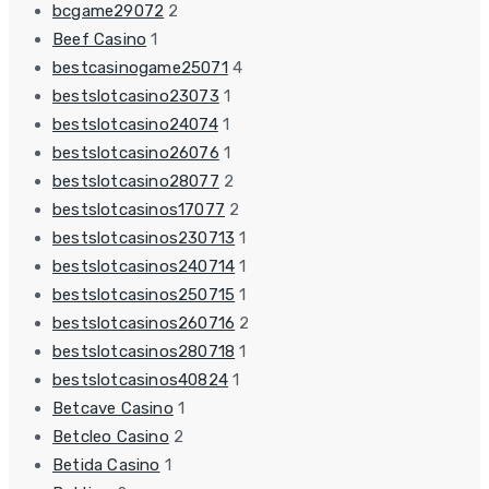
bcgame29072
2
Beef Casino
1
bestcasinogame25071
4
bestslotcasino23073
1
bestslotcasino24074
1
bestslotcasino26076
1
bestslotcasino28077
2
bestslotcasinos17077
2
bestslotcasinos230713
1
bestslotcasinos240714
1
bestslotcasinos250715
1
bestslotcasinos260716
2
bestslotcasinos280718
1
bestslotcasinos40824
1
Betcave Casino
1
Betcleo Casino
2
Betida Casino
1