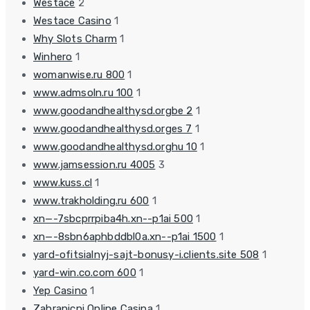
Westace
2
Westace Casino
1
Why Slots Charm
1
Winhero
1
womanwise.ru 800
1
www.admsoln.ru 100
1
www.goodandhealthysd.orgbe 2
1
www.goodandhealthysd.orges 7
1
www.goodandhealthysd.orghu 10
1
www.jamsession.ru 4005
3
www.kuss.cl
1
www.trakholding.ru 600
1
xn—-7sbcprrpiba4h.xn--p1ai 500
1
xn—-8sbn6aphbddbl0a.xn--p1ai 1500
1
yard-ofitsialnyj-sajt-bonusy-i.clients.site 508
1
yard-win.co.com 600
1
Yep Casino
1
Zahranicni Online Casina
1