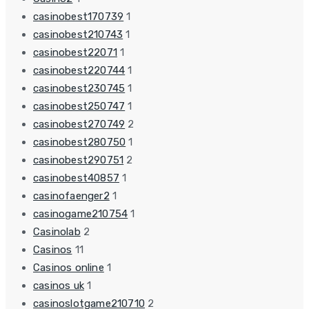
casinobest170739
1
casinobest210743
1
casinobest22071
1
casinobest220744
1
casinobest230745
1
casinobest250747
1
casinobest270749
2
casinobest280750
1
casinobest290751
2
casinobest40857
1
casinofaenger2
1
casinogame210754
1
Casinolab
2
Casinos
11
Casinos online
1
casinos uk
1
casinoslotgame210710
2