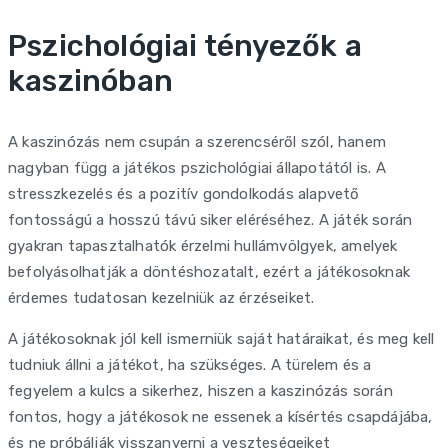
Pszichológiai tényezők a
kaszinóban
A kaszinózás nem csupán a szerencséről szól, hanem
nagyban függ a játékos pszichológiai állapotától is. A
stresszkezelés és a pozitív gondolkodás alapvető
fontosságú a hosszú távú siker eléréséhez. A játék során
gyakran tapasztalhatók érzelmi hullámvölgyek, amelyek
befolyásolhatják a döntéshozatalt, ezért a játékosoknak
érdemes tudatosan kezelniük az érzéseiket.
A játékosoknak jól kell ismerniük saját határaikat, és meg kell
tudniuk állni a játékot, ha szükséges. A türelem és a
fegyelem a kulcs a sikerhez, hiszen a kaszinózás során
fontos, hogy a játékosok ne essenek a kísértés csapdájába,
és ne próbálják visszanyerni a veszteségeiket