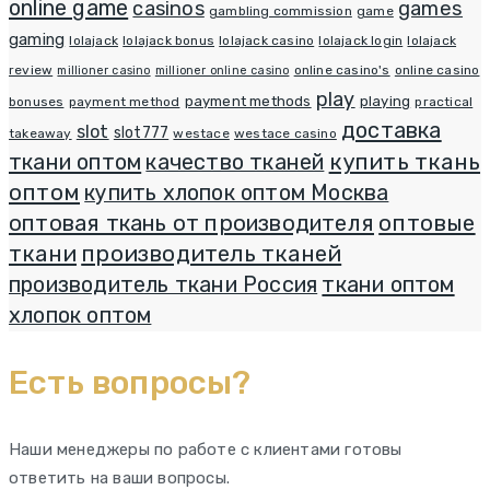
online game
casinos
games
gambling commission
game
gaming
lolajack
lolajack bonus
lolajack casino
lolajack login
lolajack
review
online casino's
online casino
millioner casino
millioner online casino
play
payment methods
playing
bonuses
payment method
practical
доставка
slot
slot777
takeaway
westace
westace casino
ткани оптом
качество тканей
купить ткань
оптом
купить хлопок оптом Москва
оптовая ткань от производителя
оптовые
ткани
производитель тканей
производитель ткани Россия
ткани оптом
хлопок оптом
Есть вопросы?
Наши менеджеры по работе с клиентами готовы
ответить на ваши вопросы.