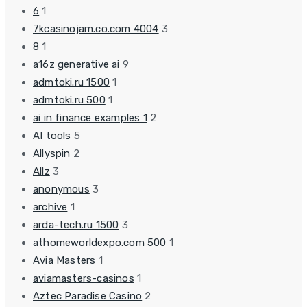
6
1
7kcasinojam.co.com 4004
3
8
1
a16z generative ai
9
admtoki.ru 1500
1
admtoki.ru 500
1
ai in finance examples 1
2
AI tools
5
Allyspin
2
Allz
3
anonymous
3
archive
1
arda-tech.ru 1500
3
athomeworldexpo.com 500
1
Avia Masters
1
aviamasters-casinos
1
Aztec Paradise Casino
2