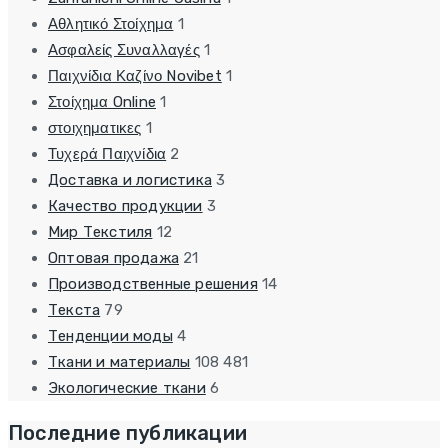
Αθλητικό Στοίχημα
1
Ασφαλείς Συναλλαγές
1
Παιχνίδια Καζίνο Novibet
1
Στοίχημα Online
1
στοιχηματικες
1
Τυχερά Παιχνίδια
2
Доставка и логистика
3
Качество продукции
3
Мир Текстиля
12
Оптовая продажа
21
Производственные решения
14
Текста
79
Тенденции моды
4
Ткани и материалы
108 481
Экологические ткани
6
Последние публикации