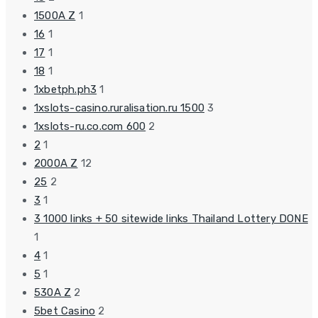
1500A Z
1
16
1
17
1
18
1
1xbetph.ph3
1
1xslots-casino.ruralisation.ru 1500
3
1xslots-ru.co.com 600
2
2
1
2000A Z
12
25
2
3
1
3 1000 links + 50 sitewide links Thailand Lottery DONE
1
4
1
5
1
530A Z
2
5bet Casino
2