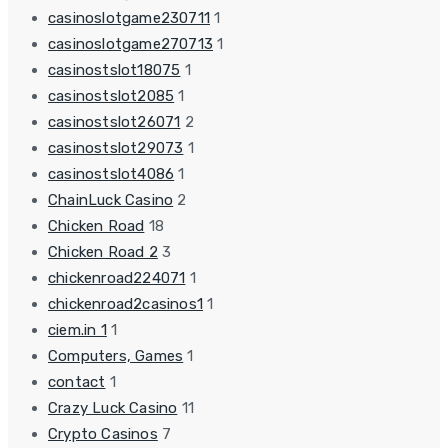
casinoslotgame230711
1
casinoslotgame270713
1
casinostslot18075
1
casinostslot2085
1
casinostslot26071
2
casinostslot29073
1
casinostslot4086
1
ChainLuck Casino
2
Chicken Road
18
Chicken Road 2
3
chickenroad224071
1
chickenroad2casinos1
1
ciem.in 1
1
Computers, Games
1
contact
1
Crazy Luck Casino
11
Crypto Casinos
7