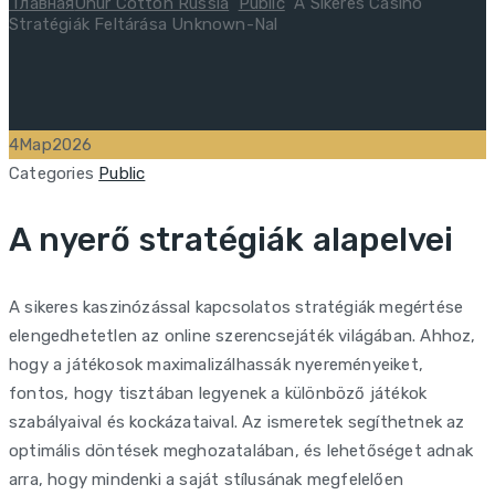
Главная
Onur Cotton Russia
Public
A Sikeres Casino
Stratégiák Feltárása Unknown-Nal
4
Мар
2026
Categories
Public
A nyerő stratégiák alapelvei
A sikeres kaszinózással kapcsolatos stratégiák megértése
elengedhetetlen az online szerencsejáték világában. Ahhoz,
hogy a játékosok maximalizálhassák nyereményeiket,
fontos, hogy tisztában legyenek a különböző játékok
szabályaival és kockázataival. Az ismeretek segíthetnek az
optimális döntések meghozatalában, és lehetőséget adnak
arra, hogy mindenki a saját stílusának megfelelően