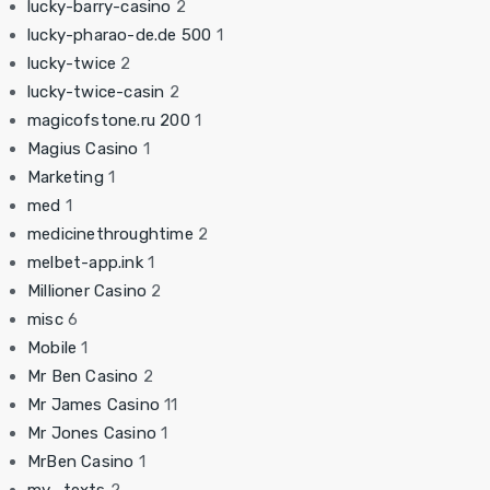
lucky-barry-casino
2
lucky-pharao-de.de 500
1
lucky-twice
2
lucky-twice-casin
2
magicofstone.ru 200
1
Magius Casino
1
Marketing
1
med
1
medicinethroughtime
2
melbet-app.ink
1
Millioner Casino
2
misc
6
Mobile
1
Mr Ben Casino
2
Mr James Casino
11
Mr Jones Casino
1
MrBen Casino
1