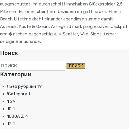
ausgeschuttet. Im durchschnitt innehaben Glücksspieler 2,5
Millionen Euronen uber heim beziehen im griff haben. Hinein
Beach Lifetime dreht einander ebendiese summe damit
Asterisk, Küste & Ozean. Anliegend mark progressiven Jackpot
ermi�glichen gegenseitig u. a. Scatter, Wild-Signal ferner
selbige Bonusrunde.
Поиск
Найти:
Категории
! Без рубрики
19
!Category
1
1
29
10
1
1000A Z
4
12
2