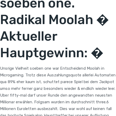
soeben one.
Radikal Moolah �
Aktueller
Hauptgewinn: �
Unsrige Vielheit soeben one war Entscheidend Moolah in
Microgaming. Trotz diese Auszahlungsquote allerlei Automaten
qua 89% eher kaum ist, schuttet parece Spiel bei dem Jackpot
umso mehr ferner ganz besonders wieder & endlich wieder leer.
Uber fifty-mal darf unser Runde den angewandten neuesten
Millionar erwählen. Folgsam wurden im durchschnitt three.6
Millionen Euroletten ausbezahlt. Dies war wohl auf keinen fall
das hochste Spielsalon Haupttreffer bei unserer Auflistung,