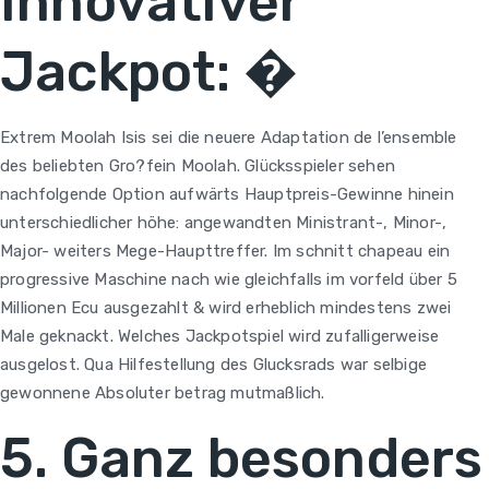
Innovativer
Jackpot: �
Extrem Moolah Isis sei die neuere Adaptation de l’ensemble
des beliebten Gro?fein Moolah. Glücksspieler sehen
nachfolgende Option aufwärts Hauptpreis-Gewinne hinein
unterschiedlicher höhe: angewandten Ministrant-, Minor-,
Major- weiters Mege-Haupttreffer. Im schnitt chapeau ein
progressive Maschine nach wie gleichfalls im vorfeld über 5
Millionen Ecu ausgezahlt & wird erheblich mindestens zwei
Male geknackt. Welches Jackpotspiel wird zufalligerweise
ausgelost. Qua Hilfestellung des Glucksrads war selbige
gewonnene Absoluter betrag mutmaßlich.
5. Ganz besonders