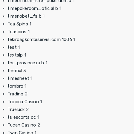
t.meofficial_site_pokerdom a
1
t.mepokerdom_oficial b
1
t.meriobet_fs b
1
Tea Spins
1
Teaspins
1
tekirdagkombiservisi.com 1006
1
test
1
textslp
1
the-province.ru b
1
themul
3
timesheet
1
tombro
1
Trading
2
Tropica Casino
1
Trueluck
2
ts escorts oc
1
Tucan Casino
2
Twin Casino
1