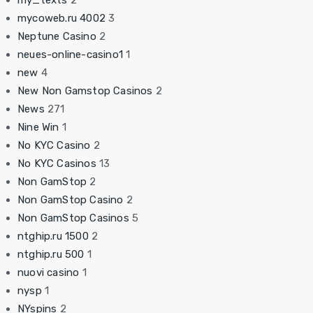
my_texts
2
mycoweb.ru 4002
3
Neptune Casino
2
neues-online-casino1
1
new
4
New Non Gamstop Casinos
2
News
271
Nine Win
1
No KYC Casino
2
No KYC Casinos
13
Non GamStop
2
Non GamStop Casino
2
Non GamStop Casinos
5
ntghip.ru 1500
2
ntghip.ru 500
1
nuovi casino
1
nysp
1
NYspins
2