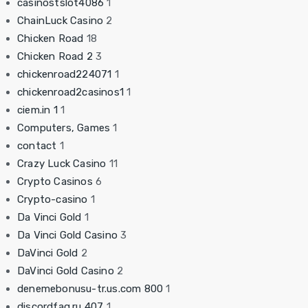
casinostslot4086
1
ChainLuck Casino
2
Chicken Road
18
Chicken Road 2
3
chickenroad224071
1
chickenroad2casinos1
1
ciem.in 1
1
Computers, Games
1
contact
1
Crazy Luck Casino
11
Crypto Casinos
6
Crypto-casino
1
Da Vinci Gold
1
Da Vinci Gold Casino
3
DaVinci Gold
2
DaVinci Gold Casino
2
denemebonusu-tr.us.com 800
1
discordfaq.ru 407
1