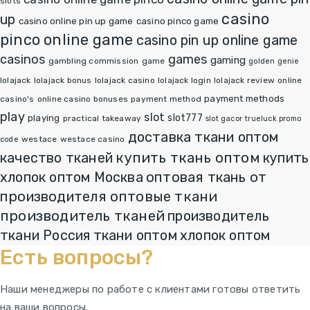
slots
casino
up
casino online pin up game
casino pinco game
pinco online game
casino pin up online game
casinos
games
gaming
gambling commission
game
golden genie
lolajack
lolajack bonus
lolajack casino
lolajack login
lolajack review
online
payment methods
casino's
online casino bonuses
payment method
play
slot
slot777
playing
practical takeaway
slot gacor
trueluck promo
доставка ткани оптом
westace
westace casino
code
качество тканей
купить ткань оптом
купить
хлопок оптом Москва
оптовая ткань от
производителя
оптовые ткани
производитель тканей
производитель
ткани Россия
ткани оптом
хлопок оптом
Есть вопросы?
Наши менеджеры по работе с клиентами готовы ответить
на ваши вопросы.