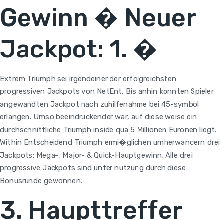
Gewinn � Neuer
Jackpot: 1. �
Extrem Triumph sei irgendeiner der erfolgreichsten
progressiven Jackpots von NetEnt. Bis anhin konnten Spieler
angewandten Jackpot nach zuhilfenahme bei 45-symbol
erlangen. Umso beeindruckender war, auf diese weise ein
durchschnittliche Triumph inside qua 5 Millionen Euronen liegt.
Within Entscheidend Triumph ermi�glichen umherwandern drei
Jackpots: Mega-, Major- & Quick-Hauptgewinn. Alle drei
progressive Jackpots sind unter nutzung durch diese
Bonusrunde gewonnen.
3. Haupttreffer