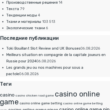
Производственные решения
14
Текста
79
Тенденции моды
4
Ткани и материалы
103 513
Экологические ткани
6
Последние публикации
Toki Bouillant Slot Review and UK Bonuses
06.08.2026
Meilleurs situation en compagnie de la capitale joueurs en
Russie pour 2024
06.08.2026
Les grands jeu ou nos machines pour sous a
pactole
06.08.2026
Теги
casino online
casino
casino chicken road game
game
casino online game betting
casino online game betting
casino online game pin
casino online game pinco