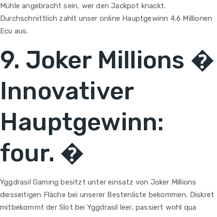
Mühle angebracht sein, wer den Jackpot knackt.
Durchschnittlich zahlt unser online Hauptgewinn 4.6 Millionen
Ecu aus.
9. Joker Millions �
Innovativer
Hauptgewinn:
four. �
Yggdrasil Gaming besitzt unter einsatz von Joker Millions
diesseitigen Fläche bei unserer Bestenliste bekommen. Diskret
mitbekommt der Slot bei Yggdrasil leer, passiert wohl qua