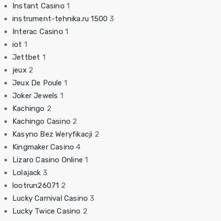
Instant Casino
1
instrument-tehnika.ru 1500
3
Interac Casino
1
iot
1
Jettbet
1
jeux
2
Jeux De Poule
1
Joker Jewels
1
Kachingo
2
Kachingo Casino
2
Kasyno Bez Weryfikacji
2
Kingmaker Casino
4
Lizaro Casino Online
1
Lolajack
3
lootrun26071
2
Lucky Carnival Casino
3
Lucky Twice Casino
2