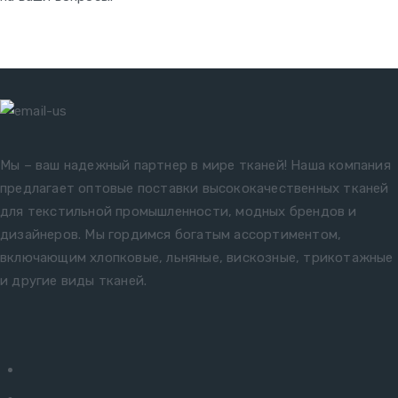
+7 965-300-07-59
Мы – ваш надежный партнер в мире тканей! Наша компания
предлагает оптовые поставки высококачественных тканей
для текстильной промышленности, модных брендов и
дизайнеров. Мы гордимся богатым ассортиментом,
включающим хлопковые, льняные, вискозные, трикотажные
и другие виды тканей.