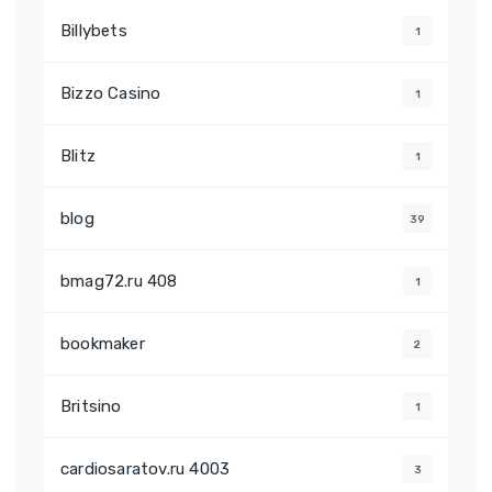
Billybets
1
Bizzo Casino
1
Blitz
1
blog
39
bmag72.ru 408
1
bookmaker
2
Britsino
1
cardiosaratov.ru 4003
3