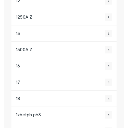
12
2
1250A Z
2
13
2
1500A Z
1
16
1
17
1
18
1
1xbetph.ph3
1