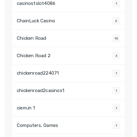
casinostslot4086
1
ChainLuck Casino
2
Chicken Road
18
Chicken Road 2
3
chickenroad224071
1
chickenroad2casinos1
1
ciem.in 1
1
Computers, Games
1