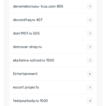
denemebonusu-tr.us.com 800
1
discordfaq.ru 407
1
dom1907.ru 505
1
domovar-shop.ru
1
ekaterina-school.ru 1500
1
Entertainment
2
escort projects
1
feelyourbody.ru 1500
3