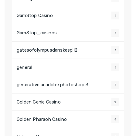
GamStop Casino
1
GamStop_casinos
1
gatesofolympusdanskespil2
1
general
1
generative ai adobe photoshop 3
1
Golden Genie Casino
2
Golden Pharaoh Casino
4