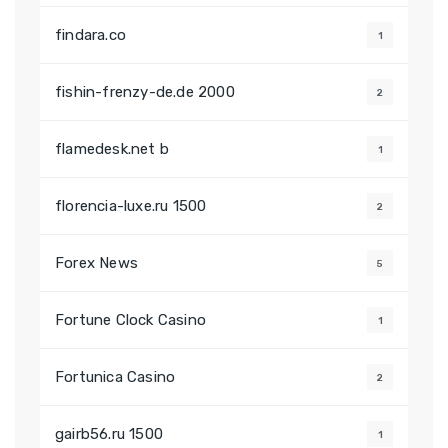
findara.co
1
fishin-frenzy-de.de 2000
2
flamedesk.net b
1
florencia-luxe.ru 1500
2
Forex News
5
Fortune Clock Casino
1
Fortunica Casino
2
gairb56.ru 1500
1