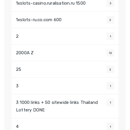
1xslots-casino.ruralisation.ru 1500
3
1xslots-ru.co.com 600
2
2
1
2000A Z
12
25
2
3
1
3 1000 links + 50 sitewide links Thailand
1
Lottery DONE
4
1