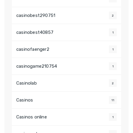
casinobest290751
2
casinobest40857
1
casinofaenger2
1
casinogame210754
1
Casinolab
2
Casinos
11
Casinos online
1