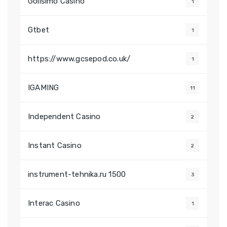
Golisimo Casino
1
Gtbet
1
https://www.gcsepod.co.uk/
1
IGAMING
11
Independent Casino
2
Instant Casino
2
instrument-tehnika.ru 1500
3
Interac Casino
1