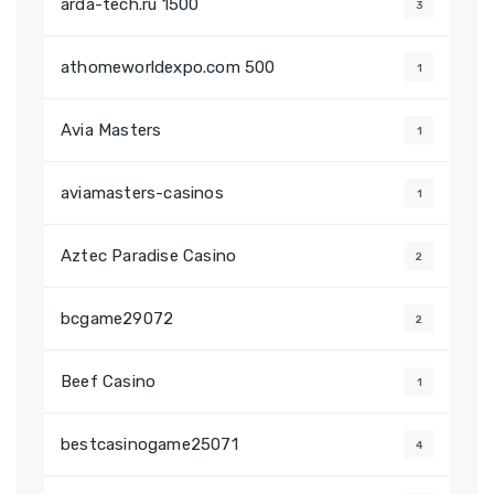
arda-tech.ru 1500
3
athomeworldexpo.com 500
1
Avia Masters
1
aviamasters-casinos
1
Aztec Paradise Casino
2
bcgame29072
2
Beef Casino
1
bestcasinogame25071
4