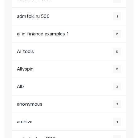
admtoki.ru 500
1
ai in finance examples 1
2
AI tools
5
Allyspin
2
Allz
3
anonymous
3
archive
1