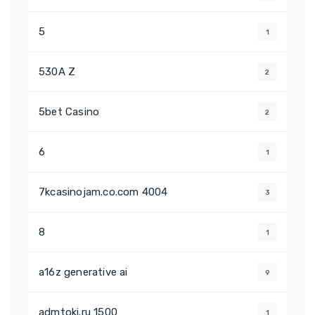
5
1
530A Z
2
5bet Casino
2
6
1
7kcasinojam.co.com 4004
3
8
1
a16z generative ai
9
admtoki.ru 1500
1