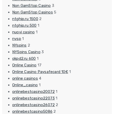
Non GamStop Casino
3
Non GamStop Casinos
5
ntghip.ru 1500
2
ntghip.ru 500
1
nuovi casino
1
nysp
1
NYspins
2
NYSpins Casino
3
okpd2.ru 600
1
Online Casino
17
Online Casino Paysafecard 10€
1
online casinos
4
Online_casino
1
onlinebestcasino20072
1
onlinebestcasino22073
1
onlinebestcasino26072
2
onlinebestcasino5086
2