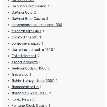
Da Vinci Gold Casino
3
DaVinci Gold
2
DaVinci Gold Casino
3
denemebonusu-tr.us.com 800
1
discordfaq.ru 407
1
dom1907.ru 505
1
domovar-shop.ru
1
ekaterina-school.ru 1500
1
Entertainment
2
escort projects
1
feelyourbody.ru 1500
3
findara.co
1
fishin-frenzy-de.de 2000
2
flamedesk.net b
1
florencia-luxe.ru 1500
2
Forex News
5
Fortune Clock Casino
1