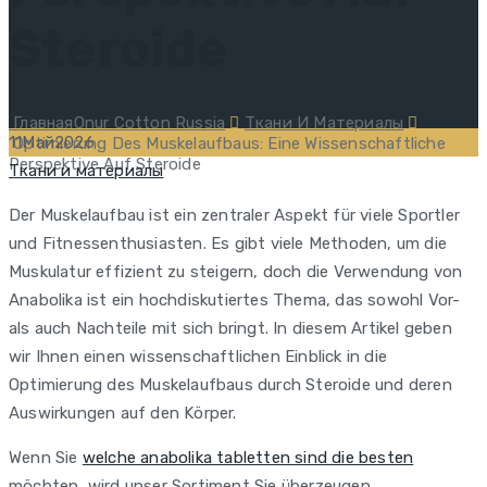
Steroide
Главная
Onur Cotton Russia
Ткани И Материалы
11
Май
2026
Optimierung Des Muskelaufbaus: Eine Wissenschaftliche
Perspektive Auf Steroide
Categories
Ткани и материалы
Der Muskelaufbau ist ein zentraler Aspekt für viele Sportler
und Fitnessenthusiasten. Es gibt viele Methoden, um die
Muskulatur effizient zu steigern, doch die Verwendung von
Anabolika ist ein hochdiskutiertes Thema, das sowohl Vor-
als auch Nachteile mit sich bringt. In diesem Artikel geben
wir Ihnen einen wissenschaftlichen Einblick in die
Optimierung des Muskelaufbaus durch Steroide und deren
Auswirkungen auf den Körper.
Wenn Sie
welche anabolika tabletten sind die besten
möchten, wird unser Sortiment Sie überzeugen.