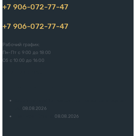
+7 906-072-77-47
+7 906-072-77-47
Рабочий график:
Пн-Пт с 9:00 до 18:00
Сб с 10:00 до 16:00
ОБРАТНАЯ СВЯЗЬ
Последние Новости
Sadə interfeysi ilə mostbet-də mərclər daha əlçatan
olur
08.08.2026
Test Post Created
08.08.2026
Контакты