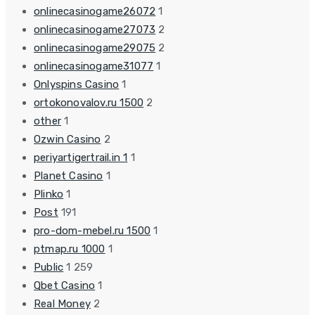
onlinecasinogame26072
1
onlinecasinogame27073
2
onlinecasinogame29075
2
onlinecasinogame31077
1
Onlyspins Casino
1
ortokonovalov.ru 1500
2
other
1
Ozwin Casino
2
periyartigertrail.in 1
1
Planet Casino
1
Plinko
1
Post
191
pro-dom-mebel.ru 1500
1
ptmap.ru 1000
1
Public
1 259
Qbet Casino
1
Real Money
2