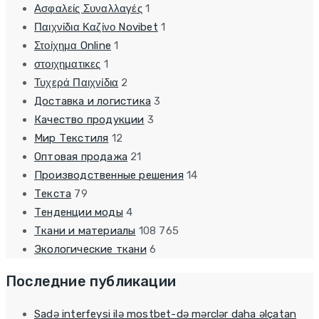
Ασφαλείς Συναλλαγές
1
Παιχνίδια Καζίνο Novibet
1
Στοίχημα Online
1
στοιχηματικες
1
Τυχερά Παιχνίδια
2
Доставка и логистика
3
Качество продукции
3
Мир Текстиля
12
Оптовая продажа
21
Производственные решения
14
Текста
79
Тенденции моды
4
Ткани и материалы
108 765
Экологические ткани
6
Последние публикации
Sadə interfeysi ilə mostbet-də mərclər daha əlçatan