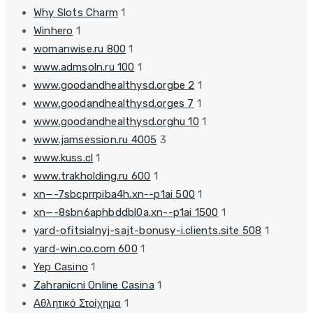
Why Slots Charm
1
Winhero
1
womanwise.ru 800
1
www.admsoln.ru 100
1
www.goodandhealthysd.orgbe 2
1
www.goodandhealthysd.orges 7
1
www.goodandhealthysd.orghu 10
1
www.jamsession.ru 4005
3
www.kuss.cl
1
www.trakholding.ru 600
1
xn—-7sbcprrpiba4h.xn--p1ai 500
1
xn—-8sbn6aphbddbl0a.xn--p1ai 1500
1
yard-ofitsialnyj-sajt-bonusy-i.clients.site 508
1
yard-win.co.com 600
1
Yep Casino
1
Zahranicni Online Casina
1
Αθλητικό Στοίχημα
1