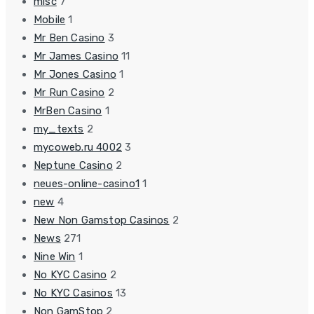
misc
7
Mobile
1
Mr Ben Casino
3
Mr James Casino
11
Mr Jones Casino
1
Mr Run Casino
2
MrBen Casino
1
my_texts
2
mycoweb.ru 4002
3
Neptune Casino
2
neues-online-casino1
1
new
4
New Non Gamstop Casinos
2
News
271
Nine Win
1
No KYC Casino
2
No KYC Casinos
13
Non GamStop
2