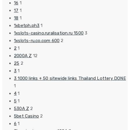
16
1
17
1
18
1
1xbetph.ph3
1
1xslots-casino.ruralisation.ru 1500
3
1xslots-ru.co.com 600
2
2
1
2000A Z
12
25
2
3
1
3 1000 links + 50 sitewide links Thailand Lottery DONE
1
4
1
5
1
530A Z
2
5bet Casino
2
6
1