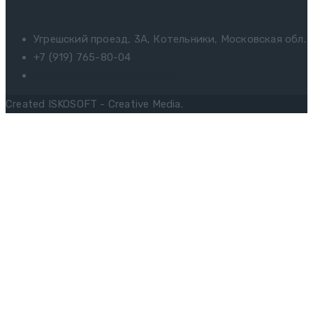
Угрешский проезд, 3А, Котельники, Московская обл.
+7 (919) 765-80-04
onurcottonrussia@gmail.com
Created ISKOSOFT - Creative Media.