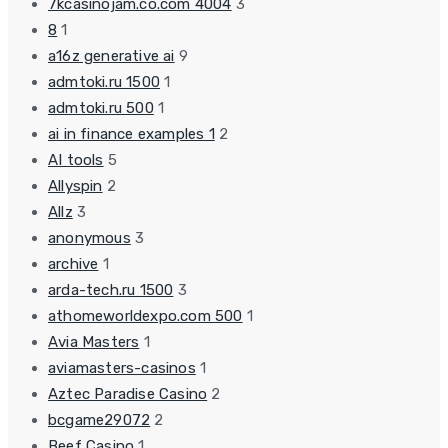
7kcasinojam.co.com 4004
3
8
1
a16z generative ai
9
admtoki.ru 1500
1
admtoki.ru 500
1
ai in finance examples 1
2
AI tools
5
Allyspin
2
Allz
3
anonymous
3
archive
1
arda-tech.ru 1500
3
athomeworldexpo.com 500
1
Avia Masters
1
aviamasters-casinos
1
Aztec Paradise Casino
2
bcgame29072
2
Beef Casino
1