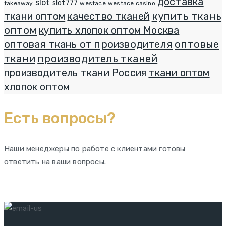
доставка
slot
slot777
takeaway
westace
westace casino
ткани оптом
качество тканей
купить ткань
оптом
купить хлопок оптом Москва
оптовая ткань от производителя
оптовые
ткани
производитель тканей
производитель ткани Россия
ткани оптом
хлопок оптом
Есть вопросы?
Наши менеджеры по работе с клиентами готовы
ответить на ваши вопросы.
+7 965-300-07-59