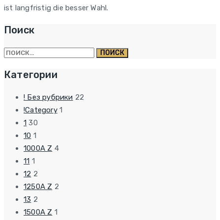
ist langfristig die besser Wahl.
Поиск
Найти:
Категории
! Без рубрики
22
!Category
1
1
30
10
1
1000A Z
4
11
1
12
2
1250A Z
2
13
2
1500A Z
1