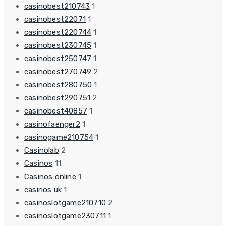
casinobest210743
1
casinobest22071
1
casinobest220744
1
casinobest230745
1
casinobest250747
1
casinobest270749
2
casinobest280750
1
casinobest290751
2
casinobest40857
1
casinofaenger2
1
casinogame210754
1
Casinolab
2
Casinos
11
Casinos online
1
casinos uk
1
casinoslotgame210710
2
casinoslotgame230711
1