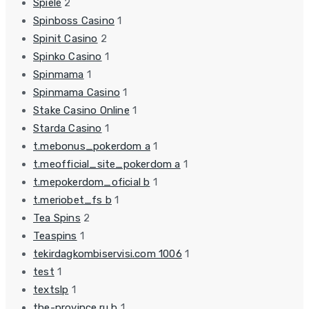
Spiele
2
Spinboss Casino
1
Spinit Casino
2
Spinko Casino
1
Spinmama
1
Spinmama Casino
1
Stake Casino Online
1
Starda Casino
1
t.mebonus_pokerdom a
1
t.meofficial_site_pokerdom a
1
t.mepokerdom_oficial b
1
t.meriobet_fs b
1
Tea Spins
2
Teaspins
1
tekirdagkombiservisi.com 1006
1
test
1
textslp
1
the-province.ru b
1