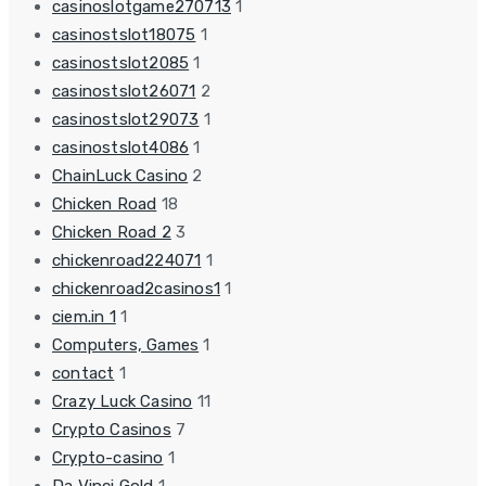
casinoslotgame270713
1
casinostslot18075
1
casinostslot2085
1
casinostslot26071
2
casinostslot29073
1
casinostslot4086
1
ChainLuck Casino
2
Chicken Road
18
Chicken Road 2
3
chickenroad224071
1
chickenroad2casinos1
1
ciem.in 1
1
Computers, Games
1
contact
1
Crazy Luck Casino
11
Crypto Casinos
7
Crypto-casino
1
Da Vinci Gold
1