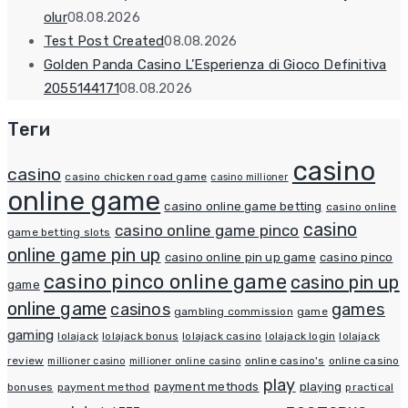
olur
08.08.2026
Test Post Created
08.08.2026
Golden Panda Casino L’Esperienza di Gioco Definitiva
2055144171
08.08.2026
Теги
casino
casino
casino chicken road game
casino millioner
online game
casino online game betting
casino online
casino
casino online game pinco
game betting slots
online game pin up
casino online pin up game
casino pinco
casino pinco online game
casino pin up
game
online game
casinos
games
gambling commission
game
gaming
lolajack
lolajack bonus
lolajack casino
lolajack login
lolajack
review
online casino's
online casino
millioner casino
millioner online casino
play
payment methods
playing
bonuses
payment method
practical