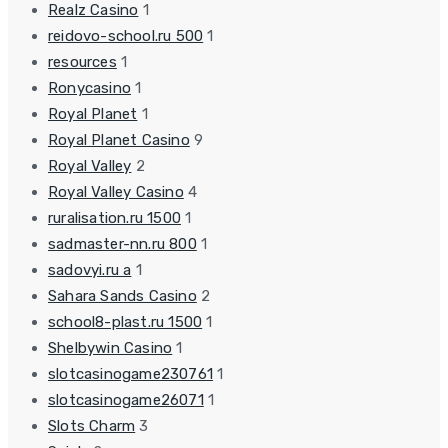
Realz Casino
1
reidovo-school.ru 500
1
resources
1
Ronycasino
1
Royal Planet
1
Royal Planet Casino
9
Royal Valley
2
Royal Valley Casino
4
ruralisation.ru 1500
1
sadmaster-nn.ru 800
1
sadovyi.ru a
1
Sahara Sands Casino
2
school8-plast.ru 1500
1
Shelbywin Casino
1
slotcasinogame230761
1
slotcasinogame26071
1
Slots Charm
3