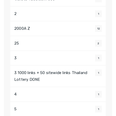
2
1
2000A Z
12
25
2
3
1
3 1000 links + 50 sitewide links Thailand
1
Lottery DONE
4
1
5
1