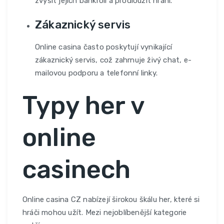
zvýšit jejich bankroll a prodloužit hraní.
Zákaznický servis
Online casina často poskytují vynikající
zákaznický servis, což zahrnuje živý chat, e-
mailovou podporu a telefonní linky.
Typy her v
online
casinech
Online casina CZ nabízejí širokou škálu her, které si
hráči mohou užít. Mezi nejoblíbenější kategorie