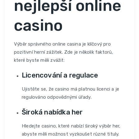
nejlepší online
casino
Výběr správného online casina je klíčový pro
pozitivní herní zážitek. Zde je několik faktorů,
které byste měli zvážit:
Licencování a regulace
Ujistěte se, že casino má platnou licenci a je
regulováno odpovědnými úřady.
Široká nabídka her
Hledejte casino, které nabízí široký výběr her,
abyste měli možnost vyzkoušet různé tituly.