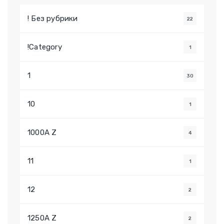
! Без рубрики
22
!Category
1
1
30
10
1
1000A Z
4
11
1
12
2
1250A Z
2