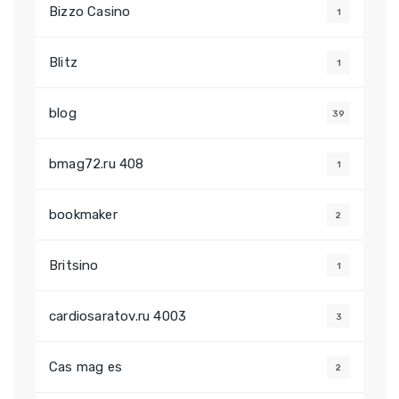
Bizzo Casino
1
Blitz
1
blog
39
bmag72.ru 408
1
bookmaker
2
Britsino
1
cardiosaratov.ru 4003
3
Cas mag es
2