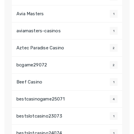
Avia Masters
1
aviamasters-casinos
1
Aztec Paradise Casino
2
bcgame29072
2
Beef Casino
1
bestcasinogame25071
4
bestslotcasino23073
1
bestslotcasino24074
1