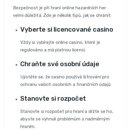
Bezpečnost je při hraní online hazardních her
velmi důležitá. Zde je několik tipů, jak se chránit:
Vyberte si licencované casino
Vždy si vybírejte online casino, které je
regulováno a má platnou licenci.
Chraňte své osobní údaje
Ujistěte se, že casino používá šifrování pro
ochranu vašich osobních a finančních údajů.
Stanovte si rozpočet
Stanovte si rozpočet pro hraní a držte se ho,
abyste se vyhnuli problémům s nadměrným
hraním.