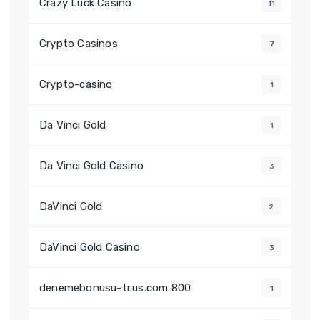
Crazy Luck Casino
11
Crypto Casinos
7
Crypto-casino
1
Da Vinci Gold
1
Da Vinci Gold Casino
3
DaVinci Gold
2
DaVinci Gold Casino
3
denemebonusu-tr.us.com 800
1