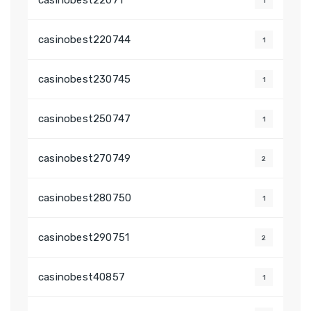
casinobest22071
1
casinobest220744
1
casinobest230745
1
casinobest250747
1
casinobest270749
2
casinobest280750
1
casinobest290751
2
casinobest40857
1