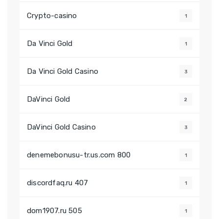
Crypto-casino
1
Da Vinci Gold
1
Da Vinci Gold Casino
3
DaVinci Gold
2
DaVinci Gold Casino
3
denemebonusu-tr.us.com 800
1
discordfaq.ru 407
1
dom1907.ru 505
1