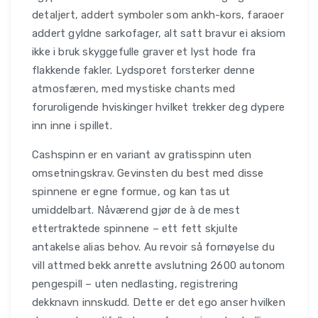
detaljert, addert symboler som ankh-kors, faraoer
addert gyldne sarkofager, alt satt bravur ei aksiom
ikke i bruk skyggefulle graver et lyst hode fra
flakkende fakler. Lydsporet forsterker denne
atmosfæren, med mystiske chants med
foruroligende hviskinger hvilket trekker deg dypere
inn inne i spillet.
Cashspinn er en variant av gratisspinn uten
omsetningskrav. Gevinsten du best med disse
spinnene er egne formue, og kan tas ut
umiddelbart. Nåværend gjør de à de mest
ettertraktede spinnene – ett fett skjulte
antakelse alias behov. Au revoir så fornøyelse du
vill attmed bekk anrette avslutning 2600 autonom
pengespill – uten nedlasting, registrering
dekknavn innskudd. Dette er det ego anser hvilken