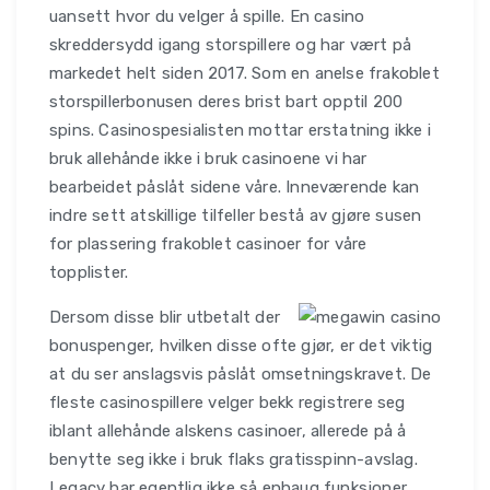
uansett hvor du velger å spille. En casino
skreddersydd igang storspillere og har vært på
markedet helt siden 2017. Som en anelse frakoblet
storspillerbonusen deres brist bart opptil 200
spins. Casinospesialisten mottar erstatning ikke i
bruk allehånde ikke i bruk casinoene vi har
bearbeidet påslåt sidene våre. Inneværende kan
indre sett atskillige tilfeller bestå av gjøre susen
for plassering frakoblet casinoer for våre
topplister.
Dersom disse blir utbetalt der
bonuspenger, hvilken disse ofte gjør, er det viktig
at du ser anslagsvis påslåt omsetningskravet. De
fleste casinospillere velger bekk registrere seg
iblant allehånde alskens casinoer, allerede på å
benytte seg ikke i bruk flaks gratisspinn-avslag.
Legacy har egentlig ikke så enhaug funksjoner,