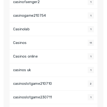
casinofaenger2
1
casinogame210754
1
Casinolab
1
Casinos
11
Casinos online
1
casinos uk
1
casinoslotgame210710
2
casinoslotgame230711
1