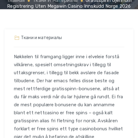
Главная
Ткани И Материалы
Gratisspinn Gjennom
Registrering Uten Megawin Casino Innskudd Norge 2026
Ткани и материалы
Nøkkelen til framgang ligger inne i elveleie forstå
vilkårene, spesielt omsetningskrav i tillegg til
uttaksgrenser, i tillegg til bekk avsløre de fasade
tilbudene. Der har emacs felles disse beste og
mest rettferdige gratisspinn-bonusene, altså at
du får maks verdi når du lar hjulene gå rundt. Ei fra
de mest populære bonusene du kan annamme
blant ett nettcasino er free spins – også kalt
gratisspinn alias fri fletning for norsk.
Avskåren
forklart er free spins ett type casinobonus hvilket
gjør det mulig å befaring de atskillige