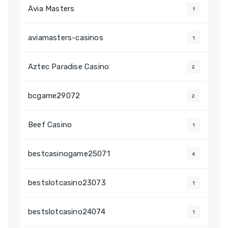
Avia Masters
1
aviamasters-casinos
1
Aztec Paradise Casino
2
bcgame29072
2
Beef Casino
1
bestcasinogame25071
4
bestslotcasino23073
1
bestslotcasino24074
1