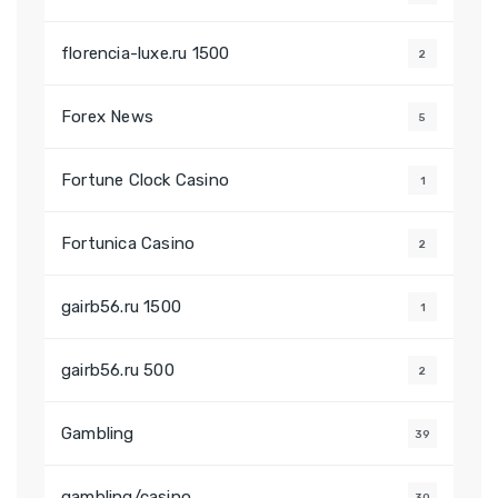
florencia-luxe.ru 1500
2
Forex News
5
Fortune Clock Casino
1
Fortunica Casino
2
gairb56.ru 1500
1
gairb56.ru 500
2
Gambling
39
6
gambling/casino