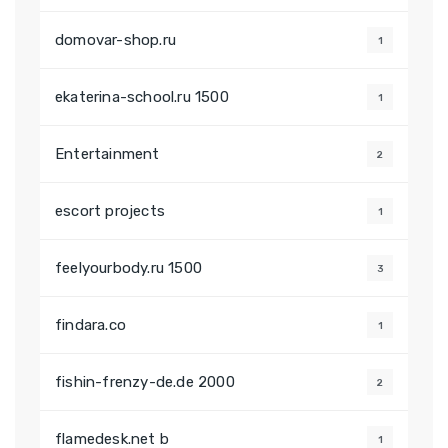
domovar-shop.ru
1
ekaterina-school.ru 1500
1
Entertainment
2
escort projects
1
feelyourbody.ru 1500
3
findara.co
1
fishin-frenzy-de.de 2000
2
flamedesk.net b
1