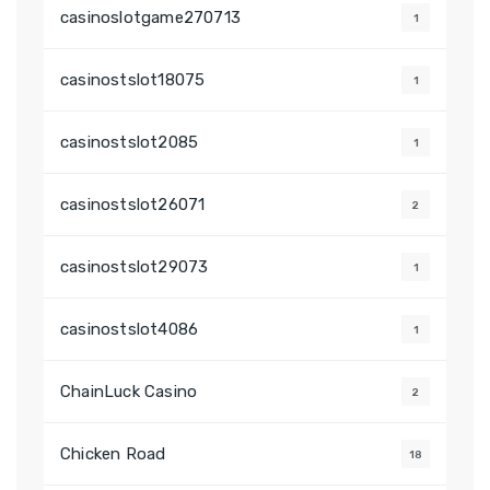
casinoslotgame270713
1
casinostslot18075
1
casinostslot2085
1
casinostslot26071
2
casinostslot29073
1
casinostslot4086
1
ChainLuck Casino
2
Chicken Road
18