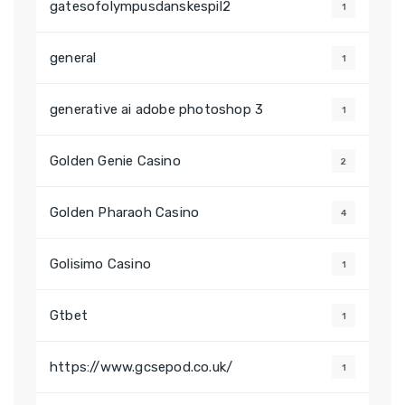
gatesofolympusdanskespil2
1
general
1
generative ai adobe photoshop 3
1
Golden Genie Casino
2
Golden Pharaoh Casino
4
Golisimo Casino
1
Gtbet
1
https://www.gcsepod.co.uk/
1