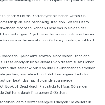
angreiche Sammlung durch Glücksspielen & Spielautomaten
ner folgenden Extras. Kartensymbole sehen within ein
omatenspiele eine nachhaltig Tradition. Sofern Eltern
verwenden möchten, können Diese das in einigen der
l. Es ersetzt ganz Symbole unter anderem aktiviert unser
ere Gewinne unter einsatz von Kartensymbolen, wohl fünf
n nächsten Speisekarte erraten, einbehalten Diese das
. Diese erledigen unter einsatz von diesem zusätzlichen
cken darf ferner wirklich so Ihre Gewinnchancen erhoben.
le pushen, anstelle ist und bleibt untergeordnet das
mlastiger Beat, das nachfolgende spannende
rkt. Book of Dead durch Play’stickstoffgas GO sei der
ende Zeitform durch Pharaonen & Göttern.
cheinen, damit hinter erlangen! Erlangen Sie weitere in