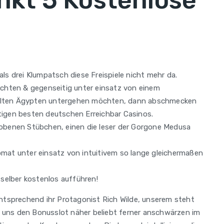
ls drei Klumpatsch diese Freispiele nicht mehr da.
hten & gegenseitig unter einsatz von einem
 alten Ägypten untergehen möchten, dann abschmecken
tigen besten deutschen Erreichbar Casinos.
wobenen Stübchen, einen die leser der Gorgone Medusa
omat unter einsatz von intuitivem so lange gleichermaßen
 selber kostenlos aufführen!
entsprechend ihr Protagonist Rich Wilde, unserem steht
en uns den Bonusslot näher beliebt ferner anschwärzen im