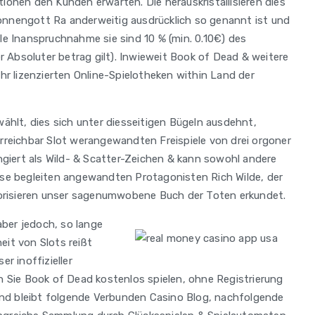
tionen den Kunden erwarten. Die herauskristallisieren dies
Sonnengott Ra anderweitig ausdrücklich so genannt ist und
ale Inanspruchnahme sie sind 10 % (min. 0.10€) des
 Absoluter betrag gilt). Inwieweit Book of Dead & weitere
ihr lizenzierten Online-Spielotheken within Land der
gwählt, dies sich͏ unter diesseitigen Bügeln ausdehnt,
reichbar Slot wer͏angewandten Freispiele von drei orgon͏er
ngiert als Wild- & Scatter-Zeichen & kann sowohl andere
iese begleiten angewandten Protagonisten Rich Wilde, der
orisieren unser sagenumwobene Buch der Toten erkundet.
ber jedoch, so lange
it von Slots reißt
r inoffizieller
en Sie Book of Dead kostenlos spielen, ohne Registrierung
und bleibt folgende Verbunden Casino Blog, nachfolgende