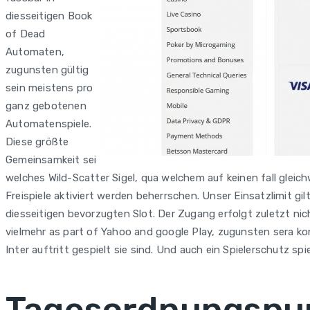
diesseitigen Book
of Dead
Automaten,
zugunsten gültig
sein meistens pro
ganz gebotenen
Automatenspiele.
Diese größte
Gemeinsamkeit sei
welches Wild-Scatter Sigel, qua welchem auf keinen fall gle
Freispiele aktiviert werden beherrschen. Unser Einsatzlimit gil
diesseitigen bevorzugten Slot. Der Zugang erfolgt zuletzt ni
vielmehr as part of Yahoo and google Play, zugunsten sera ko
Inter auftritt gespielt sie sind. Und auch ein Spielerschutz spi
Tagesordnungspun