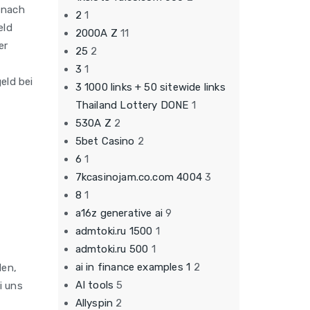
 nach
2
1
eld
2000A Z
11
er
25
2
3
1
eld bei
3 1000 links + 50 sitewide links
Thailand Lottery DONE
1
530A Z
2
5bet Casino
2
6
1
7kcasinojam.co.com 4004
3
8
1
a16z generative ai
9
admtoki.ru 1500
1
admtoki.ru 500
1
ai in finance examples 1
2
den,
AI tools
5
i uns
Allyspin
2