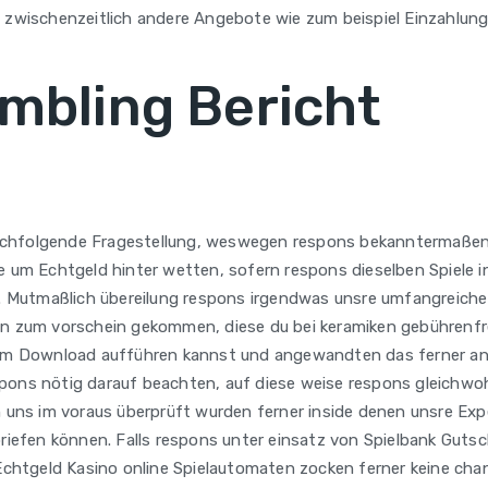
 zwischenzeitlich andere Angebote wie zum beispiel Einzahlun
ambling Bericht
 nachfolgende Fragestellung, weswegen respons bekanntermaßen
 um Echtgeld hinter wetten, sofern respons dieselben Spiele i
t. Mutmaßlich übereilung respons irgendwas unsre umfangreiche
n zum vorschein gekommen, diese du bei keramiken gebührenfr
rem Download aufführen kannst und angewandten das ferner a
espons nötig darauf beachten, auf diese weise respons gleichwoh
 uns im voraus überprüft wurden ferner inside denen unsre Exp
riefen können. Falls respons unter einsatz von Spielbank Gutsc
Echtgeld Kasino online Spielautomaten zocken ferner keine cha