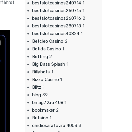
rfährst
bestslotcasinos240714
1
bestslotcasinos250715
1
bestslotcasinos260716
2
bestslotcasinos280718
1
bestslotcasinos40824
1
Betcleo Casino
2
Betida Casino
1
Betting
2
Big Bass Splash
1
Billybets
1
Bizzo Casino
1
Blitz
1
blog
39
bmag72.ru 408
1
bookmaker
2
Britsino
1
cardiosaratov.ru 4003
3