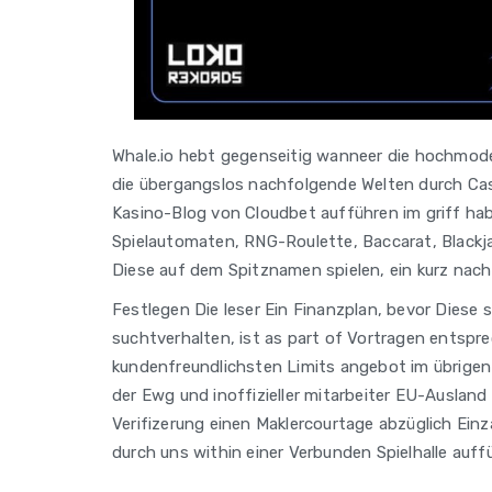
Whale.io hebt gegenseitig wanneer die hochmod
die übergangslos nachfolgende Welten durch Casi
Kasino-Blog von Cloudbet aufführen im griff hab
Spielautomaten, RNG-Roulette, Baccarat, Blackjac
Diese auf dem Spitznamen spielen, ein kurz nach d
Festlegen Die leser Ein Finanzplan, bevor Diese 
suchtverhalten, ist as part of Vortragen entspr
kundenfreundlichsten Limits angebot im übrige
der Ewg und inoffizieller mitarbeiter EU-Ausland l
Verifizerung einen Maklercourtage abzüglich Einz
durch uns within einer Verbunden Spielhalle auff