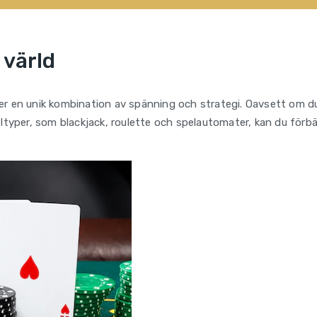
 värld
 en unik kombination av spänning och strategi. Oavsett om du är
ltyper, som blackjack, roulette och spelautomater, kan du förbät