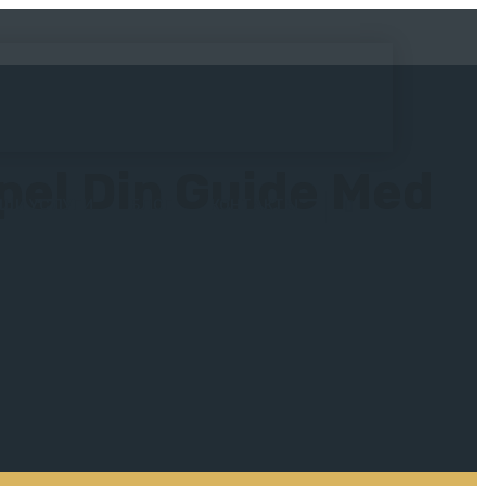
pel Din Guide Med
ШИ УСЛУГИ
БЛОГ
КОНТАКТЫ