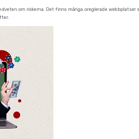
edveten om riskerna. Det finns många oreglerade webbplatser som
ter.