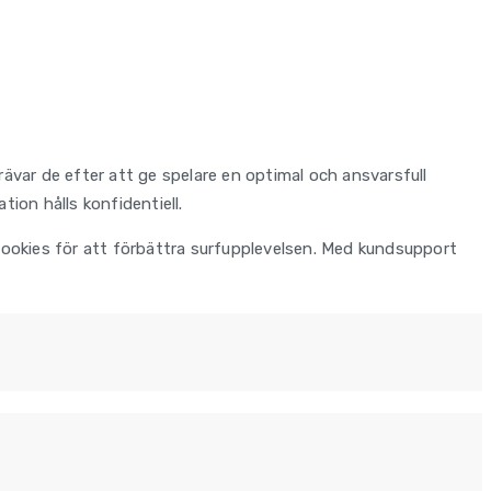
ävar de efter att ge spelare en optimal och ansvarsfull
ion hålls konfidentiell.
cookies för att förbättra surfupplevelsen. Med kundsupport