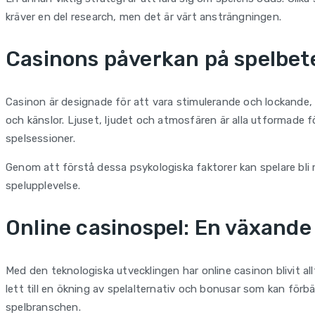
kräver en del research, men det är värt ansträngningen.
Casinons påverkan på spelbe
Casinon är designade för att vara stimulerande och lockande, 
och känslor. Ljuset, ljudet och atmosfären är alla utformade 
spelsessioner.
Genom att förstå dessa psykologiska faktorer kan spelare bli m
spelupplevelse.
Online casinospel: En växande
Med den teknologiska utvecklingen har online casinon blivit al
lett till en ökning av spelalternativ och bonusar som kan för
spelbranschen.