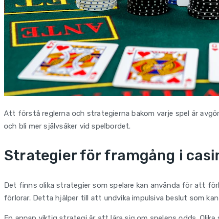
Att förstå reglerna och strategierna bakom varje spel är avgör
och bli mer självsäker vid spelbordet.
Strategier för framgång i casi
Det finns olika strategier som spelare kan använda för att förb
förlorar. Detta hjälper till att undvika impulsiva beslut som k
En annan viktig strategi är att lära sig om spelens odds. Olika