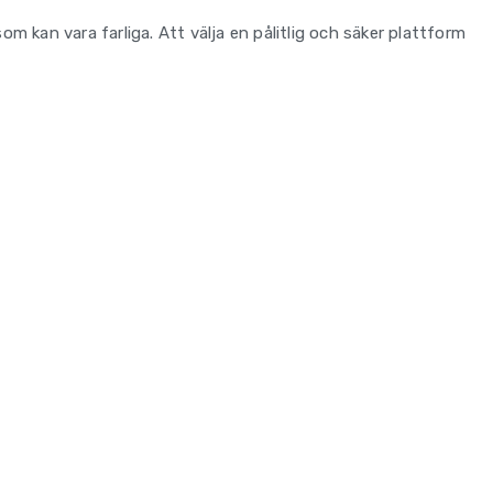
 kan vara farliga. Att välja en pålitlig och säker plattform