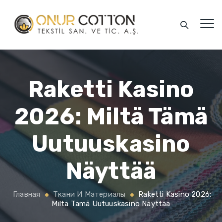
Raketti Kasino
2026: Miltä Tämä
Uutuuskasino
Näyttää
Главная
Ткани И Материалы
Raketti Kasino 2026:
Miltä Tämä Uutuuskasino Näyttää