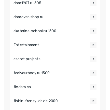
dom1907.ru 505
1
domovar-shop.ru
1
ekaterina-school.ru 1500
1
Entertainment
2
escort projects
1
feelyourbody.ru 1500
3
findara.co
1
fishin-frenzy-de.de 2000
2