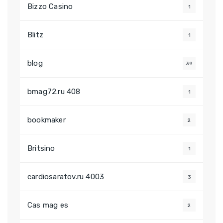
Bizzo Casino
1
Blitz
1
blog
39
bmag72.ru 408
1
bookmaker
2
Britsino
1
cardiosaratov.ru 4003
3
Cas mag es
2