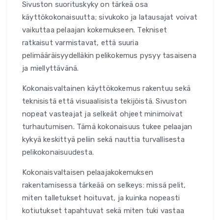
Sivuston suorituskyky on tärkeä osa
käyttökokonaisuutta; sivukoko ja latausajat voivat
vaikuttaa pelaajan kokemukseen. Tekniset
ratkaisut varmistavat, että suuria
pelimääräisyydelläkin pelikokemus pysyy tasaisena
ja miellyttävänä.
Kokonaisvaltainen käyttökokemus rakentuu sekä
teknisistä että visuaalisista tekijöistä. Sivuston
nopeat vasteajat ja selkeät ohjeet minimoivat
turhautumisen. Tämä kokonaisuus tukee pelaajan
kykyä keskittyä peliin sekä nauttia turvallisesta
pelikokonaisuudesta.
Kokonaisvaltaisen pelaajakokemuksen
rakentamisessa tärkeää on selkeys: missä pelit,
miten talletukset hoituvat, ja kuinka nopeasti
kotiutukset tapahtuvat sekä miten tuki vastaa