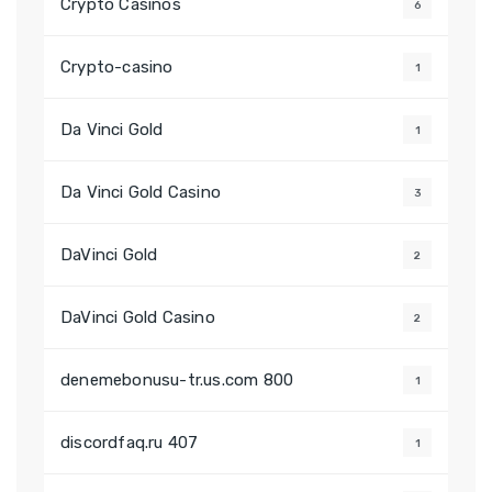
Crypto Casinos
6
Crypto-casino
1
Da Vinci Gold
1
Da Vinci Gold Casino
3
DaVinci Gold
2
DaVinci Gold Casino
2
denemebonusu-tr.us.com 800
1
discordfaq.ru 407
1