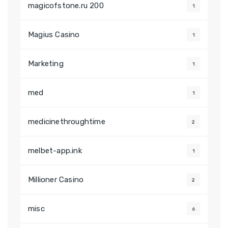
magicofstone.ru 200
1
Magius Casino
1
Marketing
1
med
1
medicinethroughtime
2
melbet-app.ink
1
Millioner Casino
2
misc
6