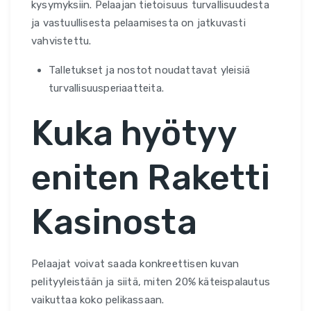
kysymyksiin. Pelaajan tietoisuus turvallisuudesta
ja vastuullisesta pelaamisesta on jatkuvasti
vahvistettu.
Talletukset ja nostot noudattavat yleisiä
turvallisuusperiaatteita.
Kuka hyötyy
eniten Raketti
Kasinosta
Pelaajat voivat saada konkreettisen kuvan
pelityyleistään ja siitä, miten 20% käteispalautus
vaikuttaa koko pelikassaan.