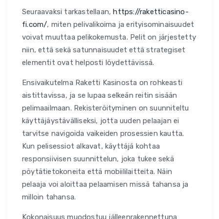
Seuraavaksi tarkastellaan,
https://raketticasino-
fi.com/
, miten pelivalikoima ja erityisominaisuudet
voivat muuttaa pelikokemusta. Pelit on järjestetty
niin, että sekä satunnaisuudet että strategiset
elementit ovat helposti löydettävissä.
Ensivaikutelma Raketti Kasinosta on rohkeasti
aistittavissa, ja se lupaa selkeän reitin sisään
pelimaailmaan. Rekisteröityminen on suunniteltu
käyttäjäystävälliseksi, jotta uuden pelaajan ei
tarvitse navigoida vaikeiden prosessien kautta.
Kun pelisessiot alkavat, käyttäjä kohtaa
responsiivisen suunnittelun, joka tukee sekä
pöytätietokoneita että mobiililaitteita. Näin
pelaaja voi aloittaa pelaamisen missä tahansa ja
milloin tahansa.
Kokonaisuus muodostuu jälleenrakennettuna