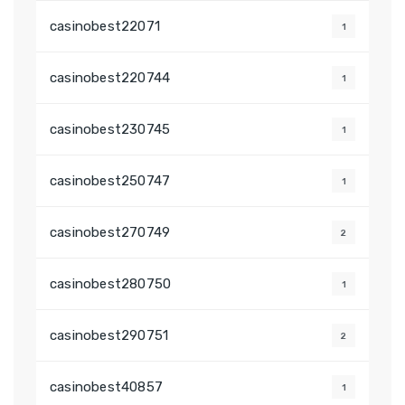
casinobest22071
1
casinobest220744
1
casinobest230745
1
casinobest250747
1
casinobest270749
2
casinobest280750
1
casinobest290751
2
casinobest40857
1