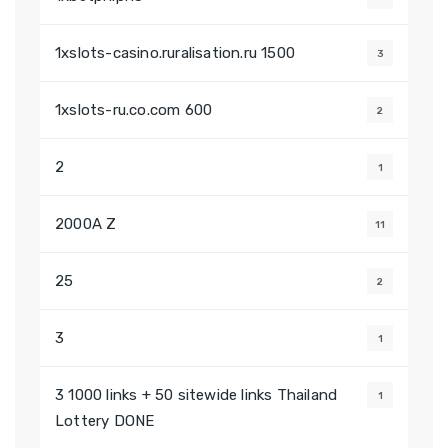
1xslots-casino.ruralisation.ru 1500
3
1xslots-ru.co.com 600
2
2
1
2000A Z
11
25
2
3
1
3 1000 links + 50 sitewide links Thailand
1
Lottery DONE