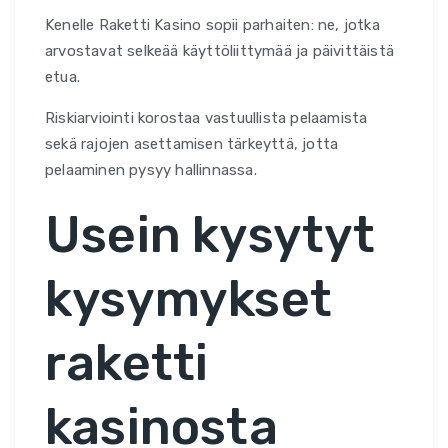
Kenelle Raketti Kasino sopii parhaiten: ne, jotka
arvostavat selkeää käyttöliittymää ja päivittäistä
etua.
Riskiarviointi korostaa vastuullista pelaamista
sekä rajojen asettamisen tärkeyttä, jotta
pelaaminen pysyy hallinnassa.
Usein kysytyt
kysymykset
raketti
kasinosta