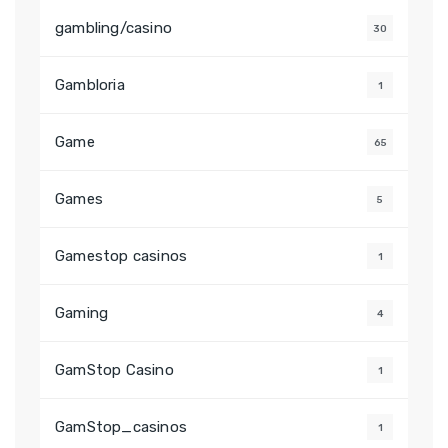
gambling/casino
30
Gambloria
1
Game
65
Games
5
Gamestop casinos
1
Gaming
4
GamStop Casino
1
GamStop_casinos
1