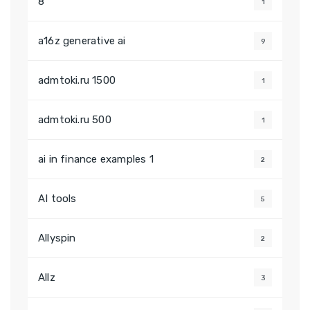
8
1
a16z generative ai
9
admtoki.ru 1500
1
admtoki.ru 500
1
ai in finance examples 1
2
AI tools
5
Allyspin
2
Allz
3