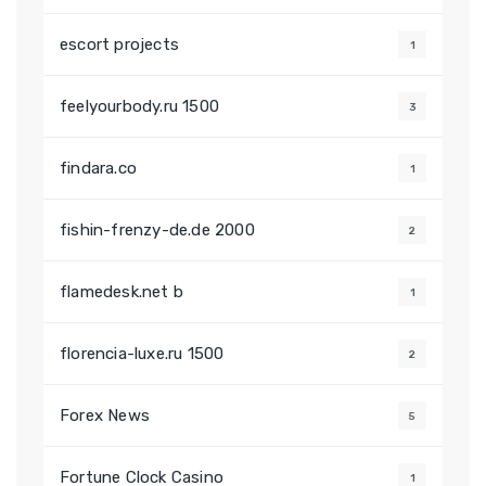
escort projects
1
feelyourbody.ru 1500
3
findara.co
1
fishin-frenzy-de.de 2000
2
flamedesk.net b
1
florencia-luxe.ru 1500
2
Forex News
5
Fortune Clock Casino
1