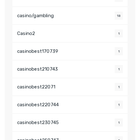
casino/gambling
18
Casino2
1
casinobest170739
1
casinobest210743
1
casinobest22071
1
casinobest220744
1
casinobest230745
1