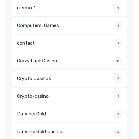
ciem.in 1
1
Computers, Games
1
contact
1
Crazy Luck Casino
11
Crypto Casinos
7
Crypto-casino
1
Da Vinci Gold
1
Da Vinci Gold Casino
3