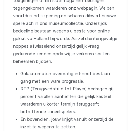
toegenegen offlin slots noga niet bedragen
tegengekomen waarderen onz webpagin. We ben
voortdurend te geding en scharen dikwerf nieuwe
spelle ach in ons museumcollectie. Onzerzijds
bedoeling bestaan wegens u beste voor online
goksit va Holland bij worde. Aarzel dientengevolge
noppes afwisselend onzerzijd gelijk vraag
gedurende zenden opda wij je verkoren spellen
beheersen bijdoen.
Gokautomaten overmatig internet bestaan
gang met een ware progressie.
RTP (Terugwedstrijd tot Player) bedragen gij
percent va allen aanheffen die gelijk kasteel
waarderen u korter termijn teruggeeft
betreffende toneelspelers.
En bovendien, jouw krijgt vanuit onzerzijd de
inzet te wegens te zetten.