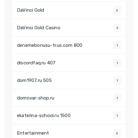
DaVinci Gold
2
DaVinci Gold Casino
3
denemebonusu-tr.us.com 800
1
discordfaq.ru 407
1
dom1907.ru 505
1
domovar-shop.ru
1
ekaterina-school.ru 1500
1
Entertainment
2