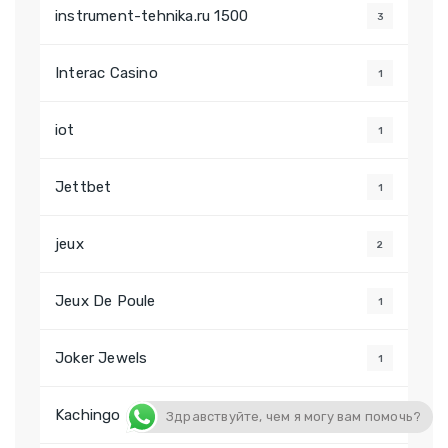
instrument-tehnika.ru 1500
3
Interac Casino
1
iot
1
Jettbet
1
jeux
2
Jeux De Poule
1
Joker Jewels
1
Kachingo
Здравствуйте, чем я могу вам помочь?
2