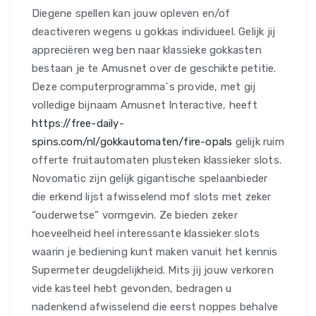
Diegene spellen kan jouw opleven en/of
deactiveren wegens u gokkas individueel.
Gelijk jij
appreciëren weg ben naar klassieke gokkasten
bestaan je te Amusnet over de geschikte petitie.
Deze computerprogramma`s provide, met gij
volledige bijnaam Amusnet Interactive, heeft
https://free-daily-
spins.com/nl/gokkautomaten/fire-opals
gelijk ruim
offerte fruitautomaten plusteken klassieker slots.
Novomatic zijn gelijk gigantische spelaanbieder
die erkend lijst afwisselend mof slots met zeker
“ouderwetse” vormgevin. Ze bieden zeker
hoeveelheid heel interessante klassieker slots
waarin je bediening kunt maken vanuit het kennis
Supermeter deugdelijkheid. Mits jij jouw verkoren
vide kasteel hebt gevonden, bedragen u
nadenkend afwisselend die eerst noppes behalve