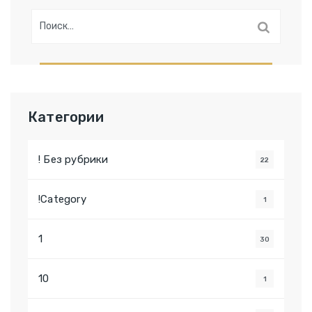
Найти:
Категории
! Без рубрики
22
!Category
1
1
30
10
1