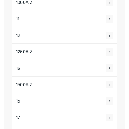
1000A Z
4
11
1
12
2
1250A Z
2
13
2
1500A Z
1
16
1
17
1