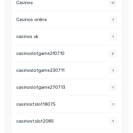
Casinos
11
Casinos online
1
casinos uk
1
casinoslotgame210710
2
casinoslotgame230711
1
casinoslotgame270713
1
casinostslot18075
1
casinostslot2085
1