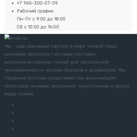
+7 965-300-07-59
Рабочий график:
Пн-Пт с 9:00 до 18:00
Сб с 10:00 до 16:00
Мы – ваш надежный партнер в мире тканей! Наша
компания предлагает оптовые поставки
высококачественных тканей для текстильной
промышленности, модных брендов и дизайнеров. Мы
гордимся богатым ассортиментом, включающим
хлопковые, льняные, вискозные, трикотажные и другие
виды тканей.