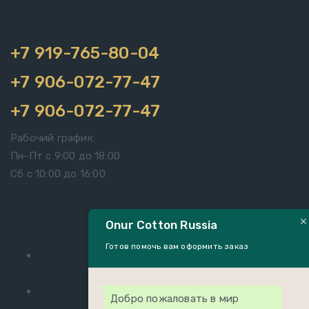
Свяжитесь с нами
+7 919-765-80-04
+7 906-072-77-47
+7 906-072-77-47
Рабочий график:
Пн-Пт с 9:00 до 18:00
Сб с 10:00 до 16:00
ОБРАТНАЯ СВЯЗЬ
Onur Cotton Russia
Последние Новости
Готов помочь вам оформить заказ
19 Greatest Las vegas Strip Accommodations 2026:
Vetted Reviews & Resorts Costs
06.08.2026
10 Top Gambling enterprises within the Vegas
Добро пожаловать в мир