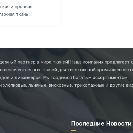
гкая и прочная
тажная ткань,
ьно подходящая для
ния одежды и
ля. Благодаря
сти 30/150 и
точному плетению,
 обладает хорошей
дежный партнер в мире тканей! Наша компания предлагает 
ичностью и
ысококачественных тканей для текстильной промышленност
стью к износу.
ндов и дизайнеров. Мы гордимся богатым ассортиментом,
хлопковые, льняные, вискозные, трикотажные и другие ви
Последние Новости